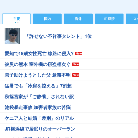
主要
国内
海外
IT 経済
ス
「許せない不祥事タレント」1位
愛知で19歳女性死亡 線路に侵入?
被災の熊本 室外機の窃盗相次ぐ
息子助けようとした父 意識不明
猛暑でも「冷房を控える」7割超
秋篠宮家が「ご静養」されない訳
池袋暴走事故 加害者家族の苦悩
ケニア人と結婚「差別」のリアル
JR横浜線で居眠りのオーバーラン