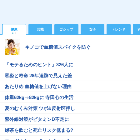
健康
芸能
ゴシップ
女子
トレンド
Y
キノコで血糖値スパイクを防ぐ
「モテるためのヒント」326人に
容姿と寿命 28年追跡で見えた差
あたりめ 血糖値を上げない理由
体重62kg→82kgに 寺田心の生活
夏のむくみ対策 ツボ&反射区押し
紫外線対策がビタミンD不足に
緑茶を飲むと死亡リスク低まる?