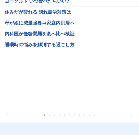
ヨーグルト いつ食べたらいい?
休みだが疲れる 隠れ疲労対策は
母が娘に減量強要→家庭内別居へ
内科医が低糖質麺を食べ比べ検証
睡眠時の悩みを解消する過ごし方