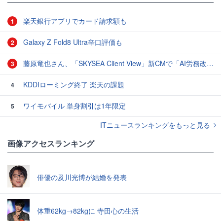
楽天銀行アプリでカード請求額も
1
Galaxy Z Fold8 Ultra辛口評価も
2
藤原竜也さん、「SKYSEA Client View」新CMで「AI労務改善」をアピール 働き方をAIが分析したら「すぐに休んで」と言われる？
3
KDDIローミング終了 楽天の課題
4
ワイモバイル 単身割引は1年限定
5
ITニュースランキングをもっと見る
画像アクセスランキング
俳優の及川光博が結婚を発表
体重62kg→82kgに 寺田心の生活