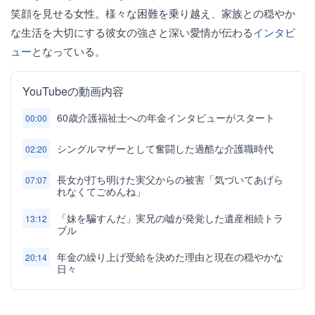
笑顔を見せる女性。様々な困難を乗り越え、家族との穏やか
な生活を大切にする彼女の強さと深い愛情が伝わる
インタビ
ュー
となっている。
YouTubeの動画内容
60歳介護福祉士への年金インタビューがスタート
00:00
シングルマザーとして奮闘した過酷な介護職時代
02:20
長女が打ち明けた実父からの被害「気づいてあげら
07:07
れなくてごめんね」
「妹を騙すんだ」実兄の嘘が発覚した遺産相続トラ
13:12
ブル
年金の繰り上げ受給を決めた理由と現在の穏やかな
20:14
日々