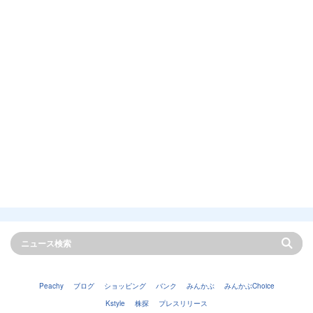
Peachy
ブログ
ショッピング
バンク
みんかぶ
みんかぶChoice
Kstyle
株探
プレスリリース