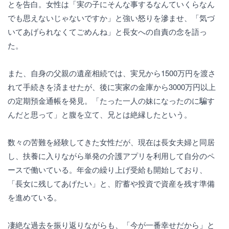
とを告白。女性は「実の子にそんな事するなんていくらなん
でも思えないじゃないですか」と強い怒りを滲ませ、「気づ
いてあげられなくてごめんね」と長女への自責の念を語っ
た。
また、自身の父親の遺産相続では、実兄から1500万円を渡さ
れて手続きを済ませたが、後に実家の金庫から3000万円以上
の定期預金通帳を発見。「たった一人の妹になったのに騙す
んだと思って」と腹を立て、兄とは絶縁したという。
数々の苦難を経験してきた女性だが、現在は長女夫婦と同居
し、扶養に入りながら単発の介護アプリを利用して自分のペ
ースで働いている。年金の繰り上げ受給も開始しており、
「長女に残してあげたい」と、貯蓄や投資で資産を残す準備
を進めている。
凄絶な過去を振り返りながらも、「今が一番幸せだから」と