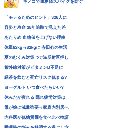
キノコで血糖値スパイクを防ぐ
「モテるためのヒント」326人に
容姿と寿命 28年追跡で見えた差
あたりめ 血糖値を上げない理由
体重62kg→82kgに 寺田心の生活
夏のむくみ対策 ツボ&反射区押し
紫外線対策がビタミンD不足に
緑茶を飲むと死亡リスク低まる?
ヨーグルト いつ食べたらいい?
休みだが疲れる 隠れ疲労対策は
母が娘に減量強要→家庭内別居へ
内科医が低糖質麺を食べ比べ検証
睡眠時の悩みを解消する過ごし方