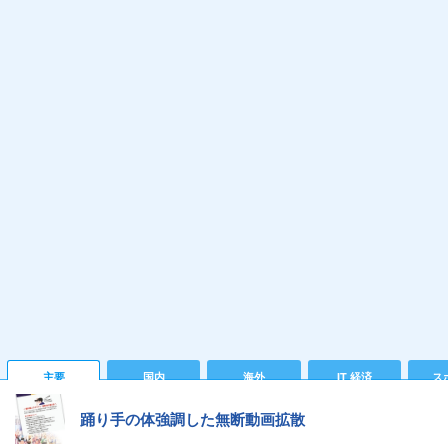
主要
国内
海外
IT 経済
ス
踊り手の体強調した無断動画拡散