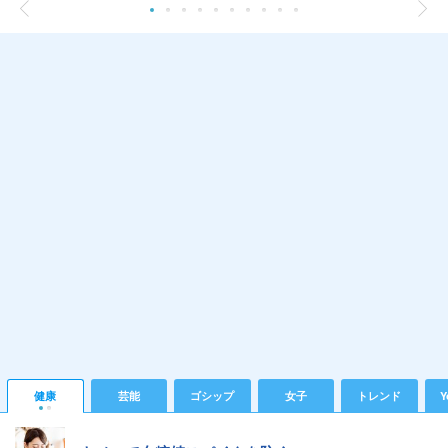
健康
芸能
ゴシップ
女子
トレンド
Y