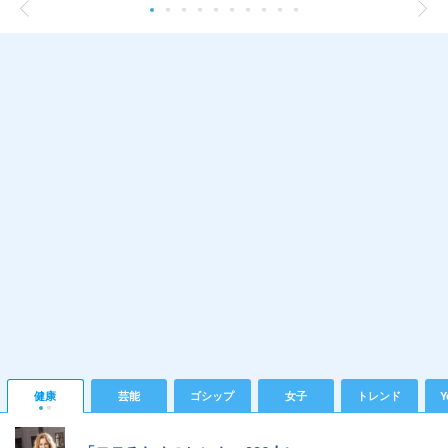
健康
芸能
ゴシップ
女子
トレンド
Y