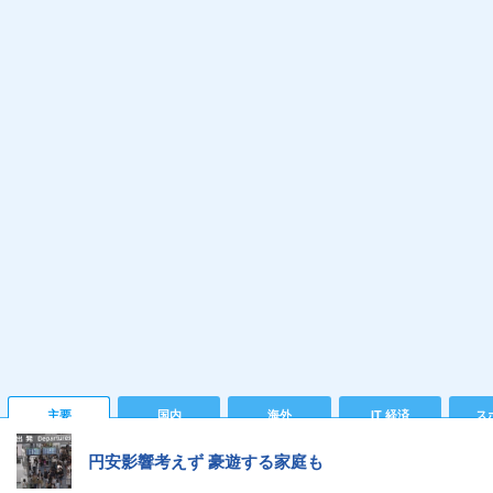
主要
国内
海外
IT 経済
ス
円安影響考えず 豪遊する家庭も