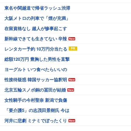
東名や関越道で帰省ラッシュ渋滞
大阪メトロの列車で「煙が充満」
在留資格なし 越人が惨事起こす
新幹線できても生きてない 辛辣
レンタカー予約 10万円分当たる
総額120万円 豊胸した男性を直撃
ヨーグルト いつ食べたらいいの
性接待疑惑 韓国サッカー協釈明
北京五輪スノボ銅の冨田が結婚
女性騎手の今村聖奈 新潟で負傷
「要介護5」の志茂田景樹氏 今は
河井に悲劇 ミナミでぼったくり