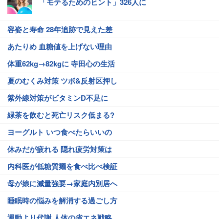
「モテるためのヒント」326人に
容姿と寿命 28年追跡で見えた差
あたりめ 血糖値を上げない理由
体重62kg→82kgに 寺田心の生活
夏のむくみ対策 ツボ&反射区押し
紫外線対策がビタミンD不足に
緑茶を飲むと死亡リスク低まる?
ヨーグルト いつ食べたらいいの
休みだが疲れる 隠れ疲労対策は
内科医が低糖質麺を食べ比べ検証
母が娘に減量強要→家庭内別居へ
睡眠時の悩みを解消する過ごし方
運動より代謝 人体の省エネ戦略