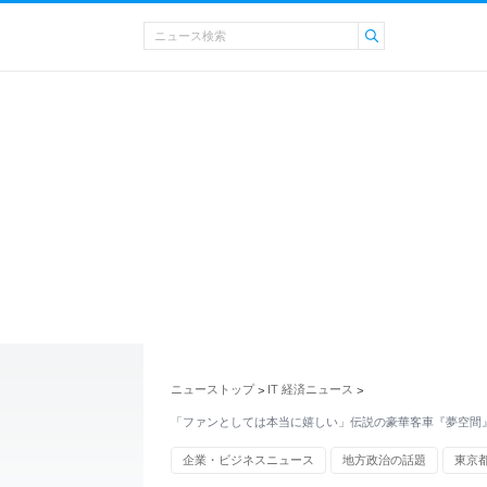
ニューストップ
IT 経済ニュース
>
>
「ファンとしては本当に嬉しい」伝説の豪華客車『夢空間
企業・ビジネスニュース
地方政治の話題
東京