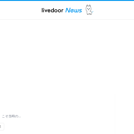
』こそ当時の…
都