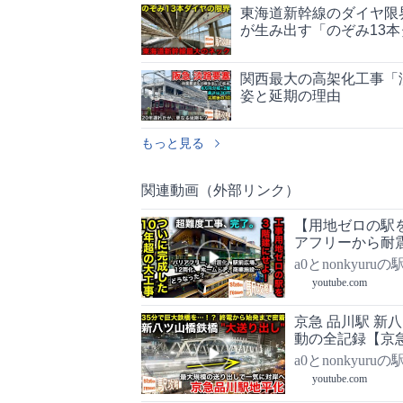
東海道新幹線のダイヤ限
が生み出す「のぞみ13
関西最大の高架化工事「
姿と延期の理由
もっと見る
関連動画（外部リンク）
【用地ゼロの駅
アフリーから耐
大変貌した御茶
a0とnonkyuru
youtube.com
京急 品川駅 新
動の全記録【京急品
a0とnonkyuru
youtube.com