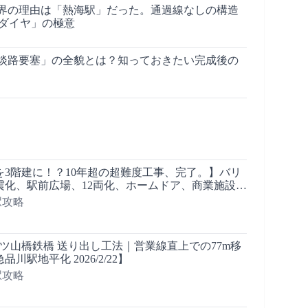
界の理由は「熱海駅」だった。通過線なしの構造
本ダイヤ」の極意
淡路要塞」の全貌とは？知っておきたい完成後の
を3階建に！？10年超の超難度工事、完了。】バリ
震化、駅前広場、12両化、ホームドア、商業施設…
ノ水駅は【どうなった？】■駅攻略
の駅攻略
八ツ山橋鉄橋 送り出し工法｜営業線直上での77m移
川駅地平化 2026/2/22】
の駅攻略