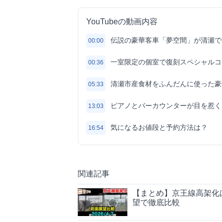
YouTubeの動画内容
伝説の豪華客車「夢空間」が清瀬で
00:00
一室限定の個室で復刻スペシャルコ
00:36
清瀬市産食材をふんだんに使った豪
05:33
ピアノとバーカウンターが目を惹く
13:03
気になるお値段と予約方法は？
16:54
関連記事
【まとめ】京王線高架化は
望で徹底比較