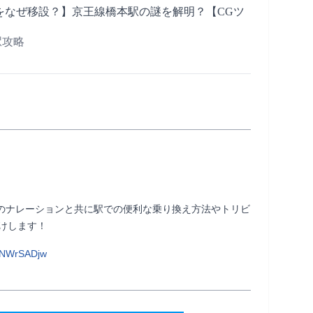
をなぜ移設？】京王線橋本駅の謎を解明？【CGツ
の駅攻略
uruのナレーションと共に駅での便利な乗り換え方法やトリビ
              
PNWrSADjw