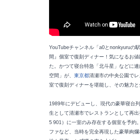
YouTubeチャンネル「a0とnonky
間』個室で復刻ディナー！気になるお値
た。かつて寝台特急「北斗星」などに連
空間」が、
東京都
清瀬市の中央公園でレ
室で復刻ディナーを堪能し、その魅力と
1989年にデビューし、現代の豪華寝台
生として清瀬市でレストランとして再出
5 901）に一室のみ存在する個室を予
ファなど、当時を完全再現した豪華絢爛