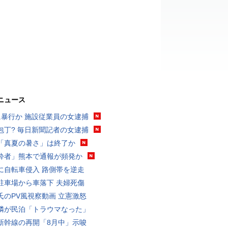
ニュース
に暴行か 施設従業員の女逮捕
包丁? 毎日新聞記者の女逮捕
「真夏の暑さ」は終了か
酔者」熊本で通報が頻発か
に自転車侵入 路側帯を逆走
駐車場から車落下 夫婦死傷
氏のPV風視察動画 立憲激怒
隣が民泊「トラウマなった」
新幹線の再開「8月中」示唆