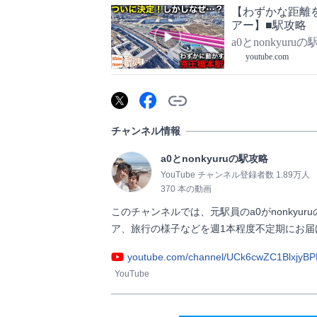
【わずかな距離
アー】■駅攻略
a0とnonkyuru
youtube.com
チャンネル情報
a0とnonkyuruの駅攻略
YouTube チャンネル登録者数 1.89万人
370 本の動画
このチャンネルでは、元駅員のa0がnonky
ア、旅行の様子などを週1本程度不定期にお届けします！  
youtube.com/channel/UCk6cwZC1BlxjyB
YouTube