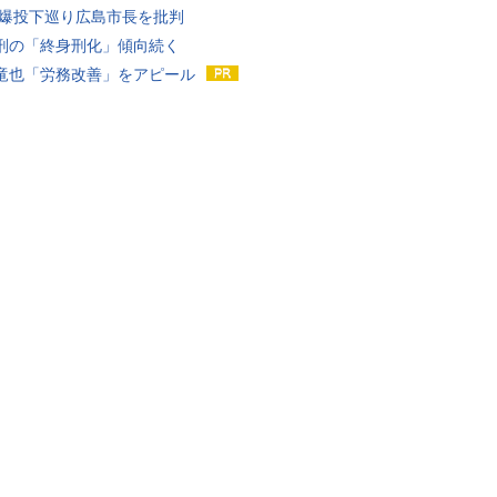
原爆投下巡り広島市長を批判
刑の「終身刑化」傾向続く
竜也「労務改善」をアピール