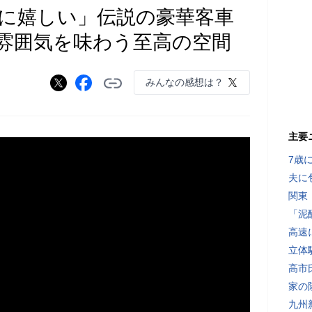
に嬉しい」伝説の豪華客車
雰囲気を味わう至高の空間
みんなの感想は？
主要
7歳
夫に
関東
「泥
高速
立体
高市
家の
九州