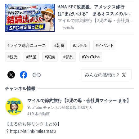
ANA SFC改悪後、アメックス修行
は“まだいける” まるオススメのルー
ト解説
マイルで節約旅行【2児の母・会社員マ
イラー まる】
youtu.be
#ライフ総合ニュース
#朝食
#ホテル
#イベント
#観光
#部屋
#家族
#節約
#YouTube
みんなの感想は？
チャンネル情報
マイルで節約旅行【2児の母・会社員マイラー まる】
YouTube チャンネル登録者数 2.33万人
419 本の動画
【まるのお得リンクまとめ】

 ? https://lit.link/milesmaru