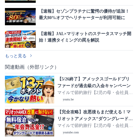
応
【速報】セゾンプラチナに驚愕の優待が追加！
最大80%オフでヘリチャーターが利用可能に
【速報】JAL×マリオットのステータスマッチ開
始！連携タイミングの罠を解説
もっと見る
関連動画（外部リンク）
【5/26終了】アメックスゴールドプリ
ファードが過去級の入会キャンペーン
マイルで節約旅行【2児の母・会社員マ
イラー まる】
youtu.be
【完全攻略】改悪後もまだ使える！マ
リオットアメックス“ダウングレード
技”で年会費回収する方法
マイルで節約旅行【2児の母・会社員マ
イラー まる】
youtube.com