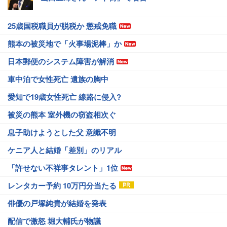
25歳国税職員が脱税か 懲戒免職
熊本の被災地で「火事場泥棒」か
日本郵便のシステム障害が解消
車中泊で女性死亡 遺族の胸中
愛知で19歳女性死亡 線路に侵入?
被災の熊本 室外機の窃盗相次ぐ
息子助けようとした父 意識不明
ケニア人と結婚「差別」のリアル
「許せない不祥事タレント」1位
レンタカー予約 10万円分当たる
俳優の戸塚純貴が結婚を発表
配信で激怒 堀大輔氏が物議