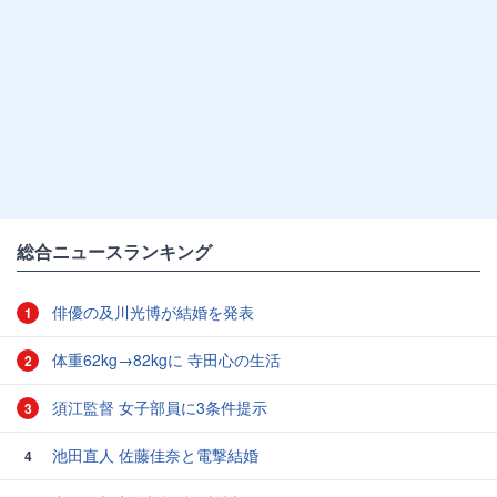
総合ニュースランキング
俳優の及川光博が結婚を発表
1
体重62kg→82kgに 寺田心の生活
2
須江監督 女子部員に3条件提示
3
池田直人 佐藤佳奈と電撃結婚
4