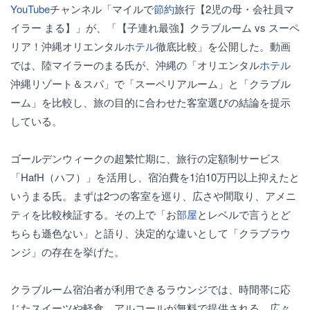
YouTube
チャンネル「マイルで
節約
旅行【2児の母・会社員マ
イラー まる】」が、「【子連れ最強】クラブルーム vs スーペ
リア！沖縄オリエンタル
ホテル
徹底比較」を公開した。動画
では、陸マイラーのまる氏が、沖縄の「オリエンタル
ホテル
沖縄リゾート＆スパ」で「スーペリアルーム」と「クラブル
ーム」を比較し、旅の目的に合わせた客室選びの結論を提示
している。
ゴールデンウィークの超繁忙期に、旅行の定額制サービス
「HafH（ハフ）」を活用し、宿泊費を1泊10万円以上抑えたと
いうまる氏。まずは2つの客室を巡り、広さや間取り、アメニ
ティを比較検証する。その上で「お
部屋
とレベルで言うとど
ちらも遜色ない」と語り、決定的な違いとして「クラブラウ
ンジ」の存在を挙げた。
クラブルーム宿泊者が利用できるラウンジでは、時間帯に応
じたスイーツや軽食、アルコールが無料で提供される。広々