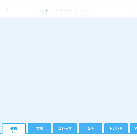
健康
芸能
ゴシップ
女子
トレンド
Y