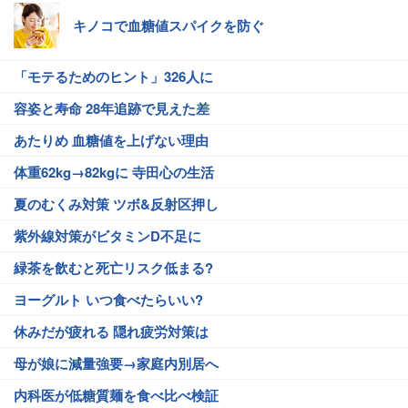
キノコで血糖値スパイクを防ぐ
「モテるためのヒント」326人に
容姿と寿命 28年追跡で見えた差
あたりめ 血糖値を上げない理由
体重62kg→82kgに 寺田心の生活
夏のむくみ対策 ツボ&反射区押し
紫外線対策がビタミンD不足に
緑茶を飲むと死亡リスク低まる?
ヨーグルト いつ食べたらいい?
休みだが疲れる 隠れ疲労対策は
母が娘に減量強要→家庭内別居へ
内科医が低糖質麺を食べ比べ検証