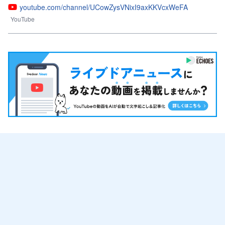
youtube.com/channel/UCowZysVNixI9axKKVcxWeFA
YouTube