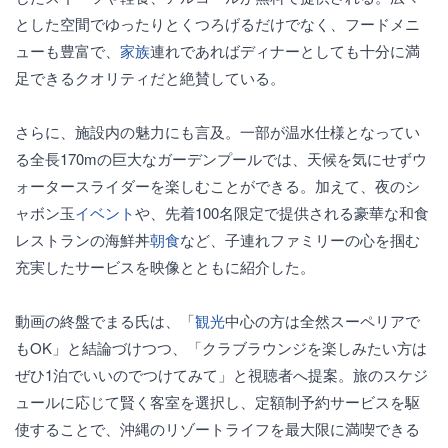
とした空間でゆったりとくつろげるだけでなく、フードメニ
ューも豊富で、
家族
連れであればディナーとしても十分に満
足できるクオリティだと絶賛している。
さらに、施設内の魅力にも言及。一部が温水仕様となってい
る全長170mの巨大なガーデンプールでは、天候を気にせずウ
ォータースライダーを楽しむことができる。加えて、夜のシ
ャボン玉
イベント
や、先着100名限定で提供される豪華な和食
レストランの海鮮丼
朝食
など、子連れファミリーの心を掴む
充実したサービスを映像とともに紹介した。
動画の終盤でまる氏は、「
観光
中心の方は全然スーペリアで
もOK」と結論づけつつ、「クラブラウンジを楽しみたい方は
ぜひ1泊でいいのでつけてみて」と視聴者へ提案。旅のスケジ
ュールに応じて賢く客室を選択し、定額制予約サービスを駆
使することで、沖縄のリゾートライフを最大限に満喫できる