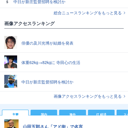
中日が新庄監督招聘を検討か
5
総合ニュースランキングをもっと見る
画像アクセスランキング
俳優の及川光博が結婚を発表
体重62kg→82kgに 寺田心の生活
中日が新庄監督招聘を検討か
画像アクセスランキングをもっと見る
主要
国内
海外
IT 経済
ス
山田五郎さん「アド街」で名言