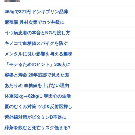
465gで321円 ドンキプリン品薄
麻辣湯 具材次第でカツ丼級に
うつ病患者の本音とNGな接し方
キノコで血糖値スパイクを防ぐ
メンタルに良い影響を与える趣味
「モテるためのヒント」326人に
容姿と寿命 28年追跡で見えた差
あたりめ 血糖値を上げない理由
体重62kg→82kgに 寺田心の生活
夏のむくみ対策 ツボ&反射区押し
紫外線対策がビタミンD不足に
緑茶を飲むと死亡リスク低まる?