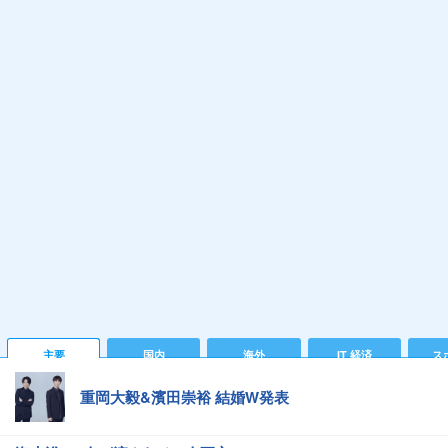
主要
国内
海外
IT 経済
ス
重岡大毅&濱田崇裕 結婚W発表