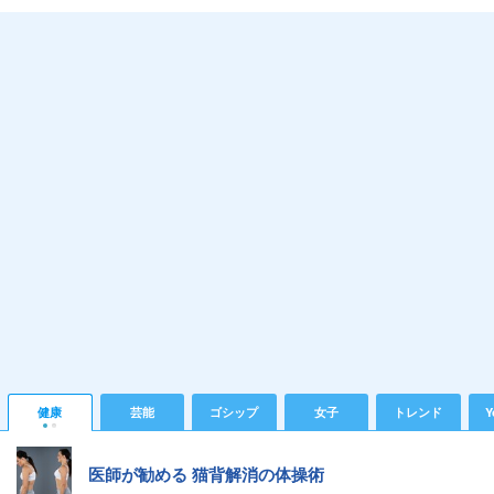
健康
芸能
ゴシップ
女子
トレンド
Y
医師が勧める 猫背解消の体操術