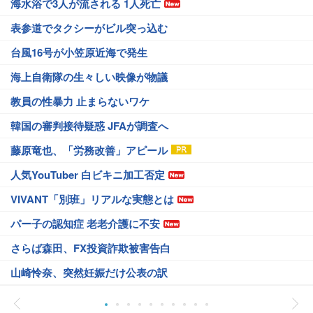
海水浴で3人が流される 1人死亡
表参道でタクシーがビル突っ込む
台風16号が小笠原近海で発生
海上自衛隊の生々しい映像が物議
教員の性暴力 止まらないワケ
韓国の審判接待疑惑 JFAが調査へ
藤原竜也、「労務改善」アピール
人気YouTuber 白ビキニ加工否定
VIVANT「別班」リアルな実態とは
パー子の認知症 老老介護に不安
さらば森田、FX投資詐欺被害告白
山崎怜奈、突然妊娠だけ公表の訳