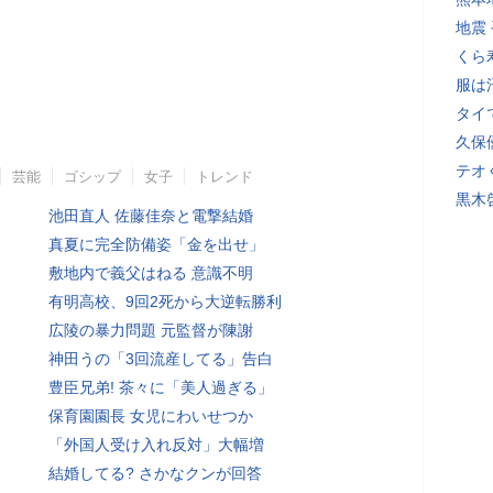
地震
くら
服は
タイ
久保
テオ
芸能
ゴシップ
女子
トレンド
黒木
池田直人 佐藤佳奈と電撃結婚
真夏に完全防備姿「金を出せ」
敷地内で義父はねる 意識不明
有明高校、9回2死から大逆転勝利
広陵の暴力問題 元監督が陳謝
神田うの「3回流産してる」告白
豊臣兄弟! 茶々に「美人過ぎる」
保育園園長 女児にわいせつか
「外国人受け入れ反対」大幅増
結婚してる? さかなクンが回答