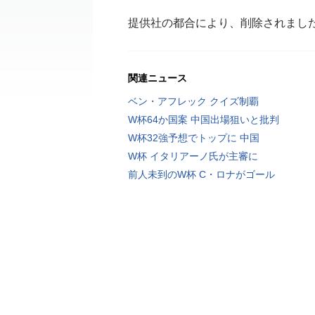
提供社の都合により、削除されまし
関連ニュース
ベン・アフレック クイズ制覇
W杯64か国案 中国出場狙いと批判
W杯32強予想でトップに 中国
W杯 イタリアーノ氏が主審に
前人未到のW杯 C・ロナがゴール