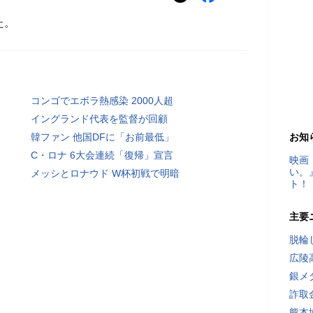
た。
コンゴでエボラ熱感染 2000人超
イングランド代表を監督が回顧
韓ファン 他国DFに「お前最低」
お知
C・ロナ 6大会連続「復帰」宣言
映画
い。
メッシとロナウド W杯初戦で明暗
ト！
主要
脱輪
広陵
銀メ
詐取
熊本