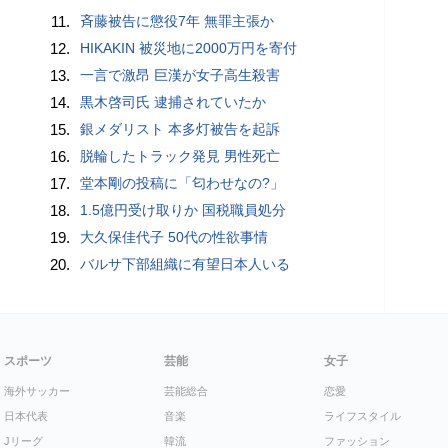
11.
斉藤被告に懲役7年 無罪主張か
12.
HIKAKIN 被災地に2000万円を寄付
13.
一言で激昂 巨漢が女子高生殺害
14.
黒木啓司氏 逮捕されていたか
15.
銀メダリスト 本多灯被告を起訴
16.
脱輪したトラック発見 男性死亡
17.
堂本剛の投稿に「匂わせなの?」
18.
1.5億円受け取りか 国税職員処分
19.
大久保佳代子 50代の性欲事情
20.
バルサ下部組織に有望日本人いる
スポーツ
芸能
女子
海外サッカー
芸能総合
恋愛
日本代表
音楽
ライフスタイル
Jリーグ
韓流
ファッション