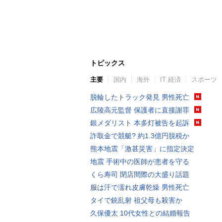
トピックス
主要
国内
海外
IT 経済
スポーツ
脱輪したトラック発見 男性死亡
広陵高元監督 保護者に直接謝罪
銀メダリスト 本多灯被告を起訴
詐取金で競艇? 約1.3億円脱税か
熊本地震「激甚災害」に指定決定
地震 手術中の医師が患者を守る
くら寿司 閉店間際の大盛り話題
服は汗で濡れ皮膚乾燥 男性死亡
タイで銃乱射 祖父母も殺害か
久保優太 10代女性との結婚報告