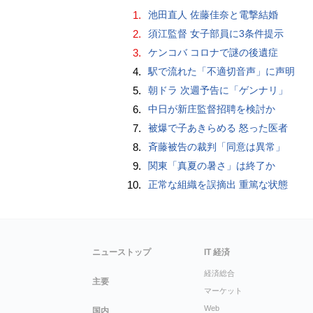
1.
池田直人 佐藤佳奈と電撃結婚
2.
須江監督 女子部員に3条件提示
3.
ケンコバ コロナで謎の後遺症
4.
駅で流れた「不適切音声」に声明
5.
朝ドラ 次週予告に「ゲンナリ」
6.
中日が新庄監督招聘を検討か
7.
被爆で子あきらめる 怒った医者
8.
斉藤被告の裁判「同意は異常」
9.
関東「真夏の暑さ」は終了か
10.
正常な組織を誤摘出 重篤な状態
ニューストップ
IT 経済
経済総合
主要
マーケット
Web
国内