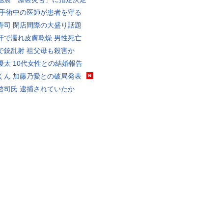
 手術中の医師が患者を守る
寿司 閉店間際の大盛り話題
汗で濡れ皮膚乾燥 男性死亡
で銃乱射 祖父母も殺害か
優太 10代女性との結婚報告
くん 加藤乃愛との破局発表
啓司氏 逮捕されていたか