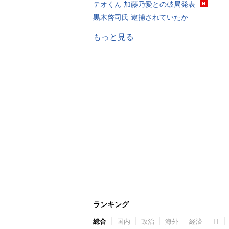
テオくん 加藤乃愛との破局発表
黒木啓司氏 逮捕されていたか
もっと見る
ランキング
総合
国内
政治
海外
経済
IT