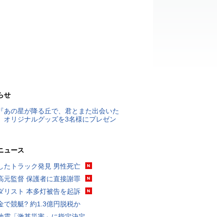
らせ
『あの星が降る丘で、君とまた出会いた
』オリジナルグッズを3名様にプレゼン
ニュース
したトラック発見 男性死亡
高元監督 保護者に直接謝罪
ダリスト 本多灯被告を起訴
金で競艇? 約1.3億円脱税か
地震「激甚災害」に指定決定