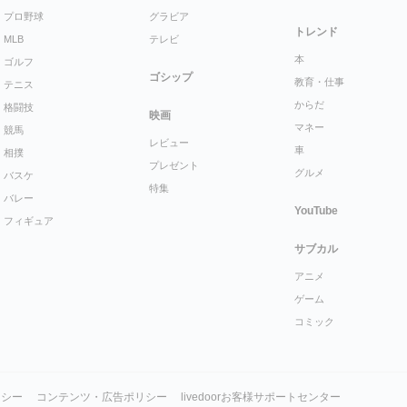
プロ野球
グラビア
トレンド
MLB
テレビ
本
ゴルフ
ゴシップ
教育・仕事
テニス
からだ
格闘技
映画
マネー
競馬
レビュー
車
相撲
プレゼント
グルメ
バスケ
特集
バレー
YouTube
フィギュア
サブカル
アニメ
ゲーム
コミック
リシー
コンテンツ・広告ポリシー
livedoorお客様サポートセンター