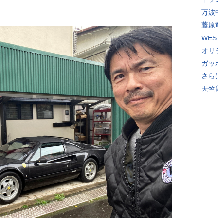
万波
藤原
WE
オリ
ガッ
さら
天竺