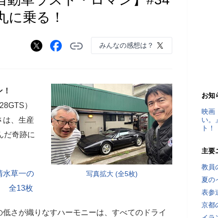
丸に乗る！
みんなの感想は？
ン！
お知
8GTS）
映画
さは、生産
い。
ト！
んだ奇跡に
主要
教員
清水草一の
写真拡大 (全5枚)
夏の
 全13枚
表参
京都
の低さが織りなすハーモニーは、すべてのドライ
イラ