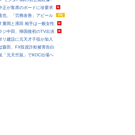
中正が客席のボードに珍要求
竜也、「労務改善」アピール
ST.重岡と濱田 相手は一般女性
ラジ中田、帰国後初のTV出演
ポリ建設に元天才子役が加入
ば森田、FX投資詐欺被害告白
鼠「元天竺鼠」でKOC出場へ