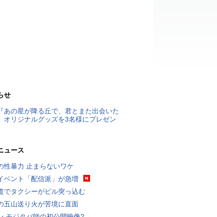
らせ
『あの星が降る丘で、君とまた出会いた
』オリジナルグッズを3名様にプレゼン
ニュース
の性暴力 止まらないワケ
イベント「配信派」が急増
道でタクシーがビル突っ込む
の五山送り火が苦境に直面
ン モジタバ師の初公開映像?