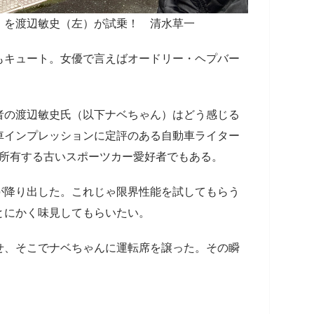
』を渡辺敏史（左）が試乗！ 清水草一
もキュート。女優で言えばオードリー・ヘプバー
者の渡辺敏史氏（以下ナベちゃん）はどう感じる
車インプレッションに定評のある自動車ライター
）を所有する古いスポーツカー愛好者でもある。
が降り出した。これじゃ限界性能を試してもらう
とにかく味見してもらいたい。
せ、そこでナベちゃんに運転席を譲った。その瞬