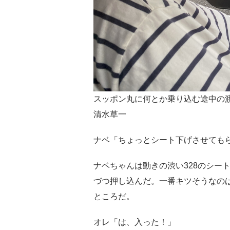
スッポン丸に何とか乗り込む途中の渡
清水草一
ナベ「ちょっとシート下げさせても
ナベちゃんは動きの渋い328のシー
づつ押し込んだ。一番キツそうなの
ところだ。
オレ「は、入った！」