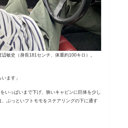
辺敏史（身長181センチ、体重約100キロ）。
らいます」
トをいっぱいまで下げ、狭いキャビンに巨体を少し
は、ぶっといフトモモをステアリングの下に通す