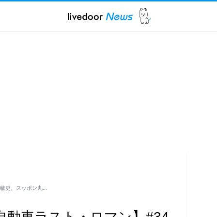
辺敏史、スッポン丸…
自動車ラスト・ロマン】#34