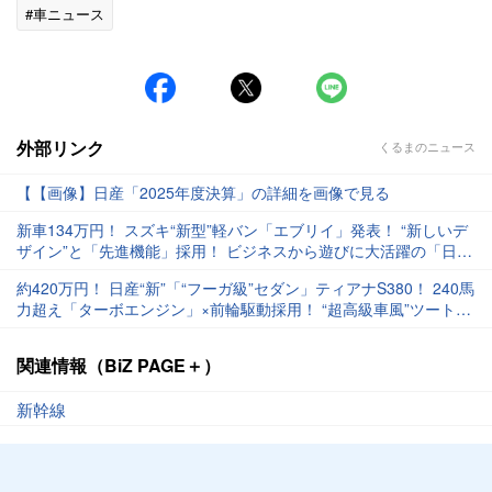
#車ニュース
外部リンク
くるまのニュース
【【画像】日産「2025年度決算」の詳細を画像で見る
新車134万円！ スズキ“新型”軽バン「エブリイ」発表！ “新しいデ
ザイン”と「先進機能」採用！ ビジネスから遊びに大活躍の「日本
の軽バン」最新モデルとは！
約420万円！ 日産“新”「“フーガ級”セダン」ティアナS380！ 240馬
力超え「ターボエンジン」×前輪駆動採用！ “超高級車風”ツートン
もイイ「マスターエディション」中国モデルとは
関連情報（BiZ PAGE＋）
新幹線