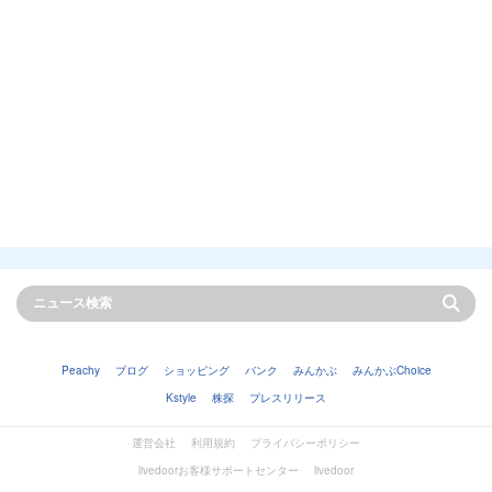
Peachy
ブログ
ショッピング
バンク
みんかぶ
みんかぶChoice
Kstyle
株探
プレスリリース
運営会社
利用規約
プライバシーポリシー
livedoorお客様サポートセンター
livedoor