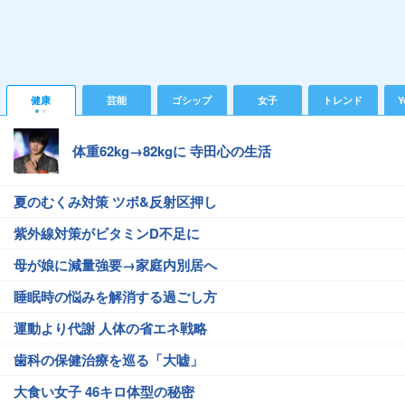
健康
芸能
ゴシップ
女子
トレンド
Y
体重62kg→82kgに 寺田心の生活
夏のむくみ対策 ツボ&反射区押し
紫外線対策がビタミンD不足に
母が娘に減量強要→家庭内別居へ
睡眠時の悩みを解消する過ごし方
運動より代謝 人体の省エネ戦略
歯科の保健治療を巡る「大嘘」
大食い女子 46キロ体型の秘密