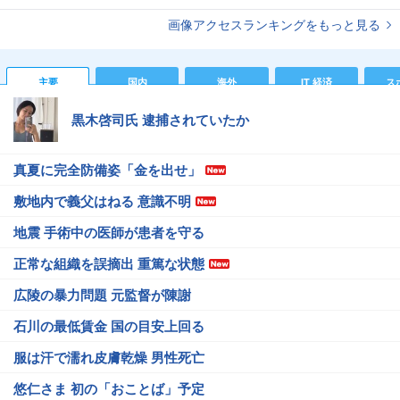
画像アクセスランキングをもっと見る
主要
国内
海外
IT 経済
ス
黒木啓司氏 逮捕されていたか
真夏に完全防備姿「金を出せ」
敷地内で義父はねる 意識不明
地震 手術中の医師が患者を守る
正常な組織を誤摘出 重篤な状態
広陵の暴力問題 元監督が陳謝
石川の最低賃金 国の目安上回る
服は汗で濡れ皮膚乾燥 男性死亡
悠仁さま 初の「おことば」予定