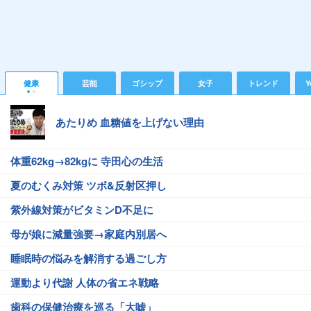
健康
芸能
ゴシップ
女子
トレンド
Y
あたりめ 血糖値を上げない理由
体重62kg→82kgに 寺田心の生活
夏のむくみ対策 ツボ&反射区押し
紫外線対策がビタミンD不足に
母が娘に減量強要→家庭内別居へ
睡眠時の悩みを解消する過ごし方
運動より代謝 人体の省エネ戦略
歯科の保健治療を巡る「大嘘」