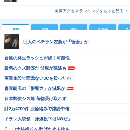
画像アクセスランキングをもっと見る
主要
国内
海外
IT 経済
ス
巨人のベテラン左腕が「密会」か
台風の発生ラッシュが続く可能性
最悪のクズ野郎だ 父親が陳述も
商業施設で面識ないJCを殴ったか
森喜朗氏の「影響力」が減退か
日本郵便シス障 荷物受け取れず
計2万4700件 五輪絡みで誹謗中傷
イラン大統領「原爆投下はNOだ」
C・ロナ結婚式へ 呼ばれぬ人物も