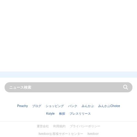
Peachy
ブログ
ショッピング
バンク
みんかぶ
みんかぶChoice
Kstyle
株探
プレスリリース
運営会社
利用規約
プライバシーポリシー
livedoorお客様サポートセンター
livedoor