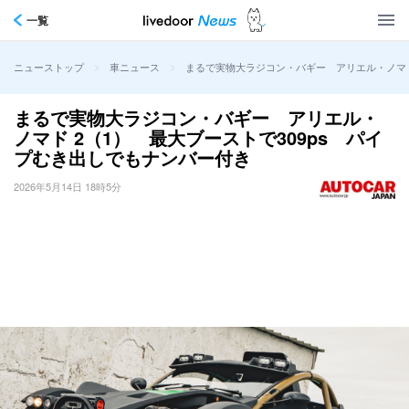
一覧
>
>
まるで実物大ラジコン・バギー アリエル・ノマド
ニューストップ
車ニュース
まるで実物大ラジコン・バギー アリエル・
ノマド 2（1） 最大ブーストで309ps パイ
プむき出しでもナンバー付き
2026年5月14日 18時5分