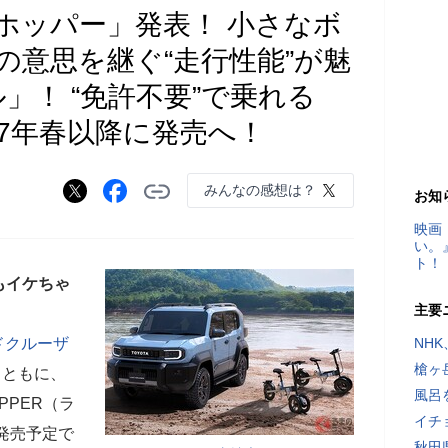
ホッパー」発表！ 小さなボ
の意思を継ぐ“走行性能”が魅
」！ “免許不要”で乗れる
7年春以降に発売へ！
みんなの感想は？
お知
映画
い。
ト！
もイケちゃ
主要
ドクルーザ
NH
槍ヶ
とともに、
風呂
PPER（ラ
イチ
に発売予定で
秋田