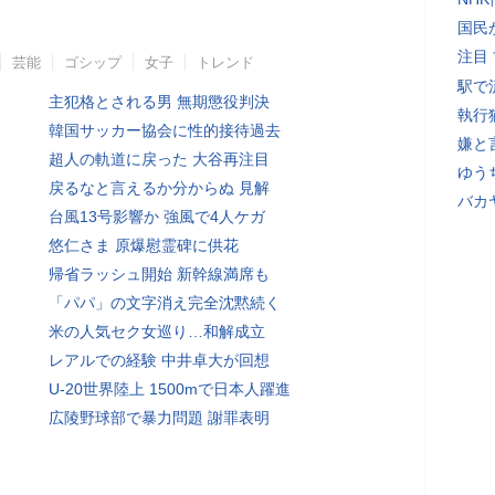
国民
注目
芸能
ゴシップ
女子
トレンド
駅で
主犯格とされる男 無期懲役判決
執行
韓国サッカー協会に性的接待過去
嫌と
超人の軌道に戻った 大谷再注目
ゆう
戻るなと言えるか分からぬ 見解
バカ
台風13号影響か 強風で4人ケガ
悠仁さま 原爆慰霊碑に供花
帰省ラッシュ開始 新幹線満席も
「パパ」の文字消え完全沈黙続く
米の人気セク女巡り…和解成立
レアルでの経験 中井卓大が回想
U-20世界陸上 1500mで日本人躍進
広陵野球部で暴力問題 謝罪表明