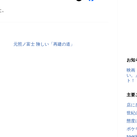
た。
元照ノ富士 険しい「再建の道」
お知
映画
い。
ト！
主要
店に
世紀
態度
ポケ
NH