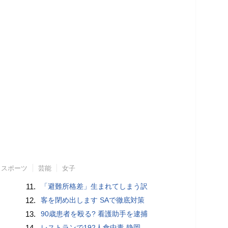
スポーツ
芸能
女子
11.
「避難所格差」生まれてしまう訳
12.
客を閉め出します SAで徹底対策
13.
90歳患者を殴る? 看護助手を逮捕
14.
レストランで192人食中毒 静岡