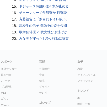
15.
ドジャース6連敗 佐々木が止める
16.
チェーンソーで父襲撃か 目撃談
17.
斉藤被告に「多目的トイレ以下」
18.
高校生の信子 勉強中の姿を公開
19.
歌舞伎俳優 20代女性ひき逃げか
20.
みな実を守った? 粋な行動に称賛
スポーツ
芸能
女子
海外サッカー
芸能総合
恋愛
日本代表
音楽
ライフスタイル
Jリーグ
韓流
ファッション
プロ野球
グラビア
トレンド
MLB
テレビ
本
ゴルフ
ゴシップ
教育・仕事
テニス