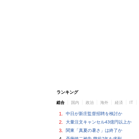
ランキング
総合
国内
政治
海外
経済
IT
1.
中日が新庄監督招聘を検討か
2.
大量注文キャンセル43億円以上か
3.
関東「真夏の暑さ」は終了か
4.
斉藤慎二被告 懲役7年を求刑