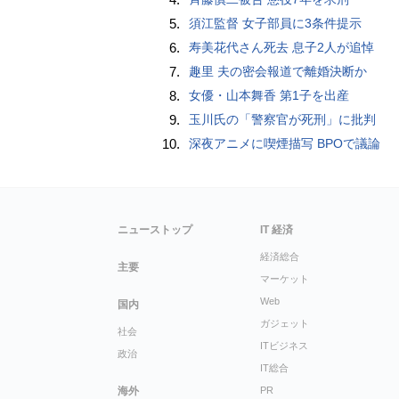
5.
須江監督 女子部員に3条件提示
6.
寿美花代さん死去 息子2人が追悼
7.
趣里 夫の密会報道で離婚決断か
8.
女優・山本舞香 第1子を出産
9.
玉川氏の「警察官が死刑」に批判
10.
深夜アニメに喫煙描写 BPOで議論
ニューストップ
IT 経済
経済総合
主要
マーケット
Web
国内
ガジェット
社会
ITビジネス
政治
IT総合
海外
PR