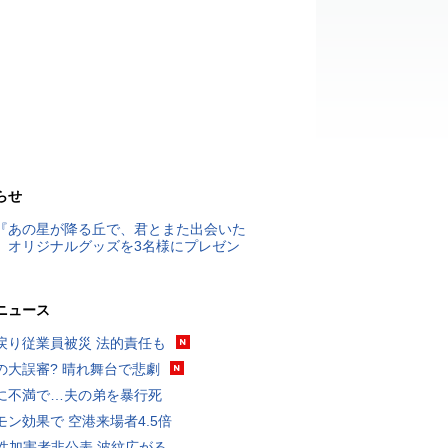
らせ
『あの星が降る丘で、君とまた出会いた
』オリジナルグッズを3名様にプレゼン
ニュース
戻り従業員被災 法的責任も
の大誤審? 晴れ舞台で悲劇
に不満で…夫の弟を暴行死
モン効果で 空港来場者4.5倍
K性加害者非公表 波紋広がる