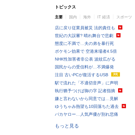
トピックス
主要
国内
海外
IT 経済
スポーツ
店に戻り従業員被災 法的責任も
世紀の大誤審? 晴れ舞台で悲劇
態度に不満で…夫の弟を暴行死
ポケモン効果で 空港来場者4.5倍
NHK性加害者非公表 波紋広がる
国民からの受信料が…不満爆発
注目 古いPCが復活するUSB
駅で流れた「不適切音声」に声明
執行猶予つけば御の字 記者指摘
嫌と言わないから同意では…見解
ゆうちゃみ熱望も10回落ちた過去
バカヤロー…人気声優が別れ悲痛
もっと見る