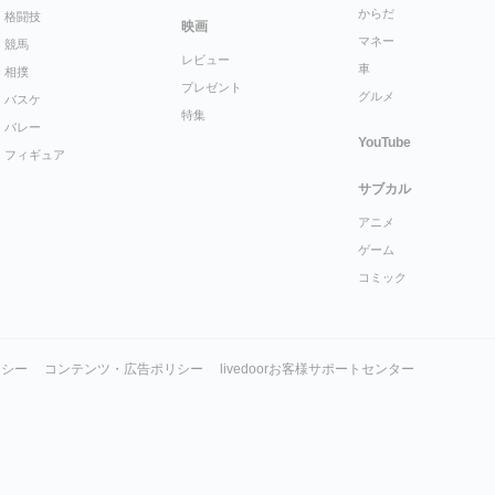
からだ
格闘技
映画
マネー
競馬
レビュー
車
相撲
プレゼント
グルメ
バスケ
特集
バレー
YouTube
フィギュア
サブカル
アニメ
ゲーム
コミック
リシー
コンテンツ・広告ポリシー
livedoorお客様サポートセンター