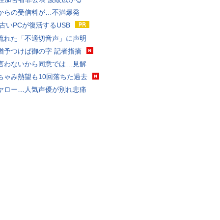
からの受信料が…不満爆発
 古いPCが復活するUSB
流れた「不適切音声」に声明
猶予つけば御の字 記者指摘
言わないから同意では…見解
ちゃみ熱望も10回落ちた過去
ヤロー…人気声優が別れ悲痛