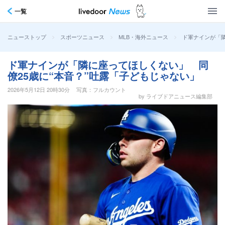
一覧
>
>
>
ド軍ナインが「隣
ニューストップ
スポーツニュース
MLB・海外ニュース
ド軍ナインが「隣に座ってほしくない」 同
僚25歳に“本音？”吐露「子どもじゃない」
2026年5月12日 20時30分
写真：フルカウント
by ライブドアニュース編集部