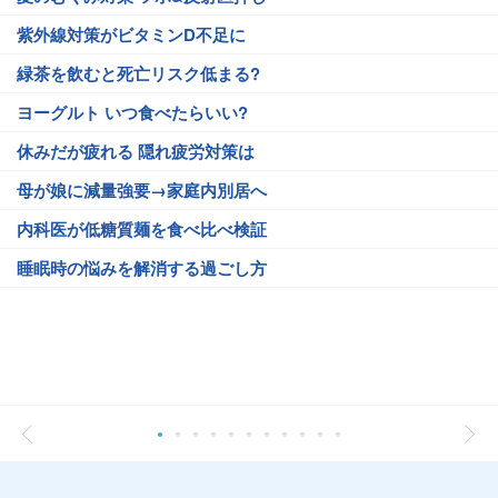
紫外線対策がビタミンD不足に
緑茶を飲むと死亡リスク低まる?
ヨーグルト いつ食べたらいい?
休みだが疲れる 隠れ疲労対策は
母が娘に減量強要→家庭内別居へ
内科医が低糖質麺を食べ比べ検証
睡眠時の悩みを解消する過ごし方