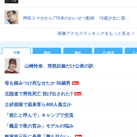
押収スマホから770本のわいせつ動画 15歳少女に酒と薬飲ませ性的暴行か 54歳男を再逮捕 「薬もありますよ」とSNSで誘い出し
画像アクセスランキングをもっと見る
主要
国内
海外
IT 経済
ス
山崎怜奈、突然妊娠だけ公表の訳
母を踏みつけ死なせたか 58歳男
北陸道で男性死亡 投げ出された?
土砂崩落で温泉客ら400人孤立か
「悠仁と呼んで」キャンプで交流
「義足で夜の営み」モデルの悩み
飯塚幸三氏に長男「勝ち目ない」