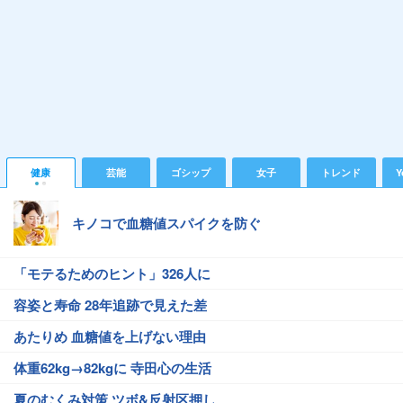
健康
芸能
ゴシップ
女子
トレンド
Y
キノコで血糖値スパイクを防ぐ
「モテるためのヒント」326人に
容姿と寿命 28年追跡で見えた差
あたりめ 血糖値を上げない理由
体重62kg→82kgに 寺田心の生活
夏のむくみ対策 ツボ&反射区押し