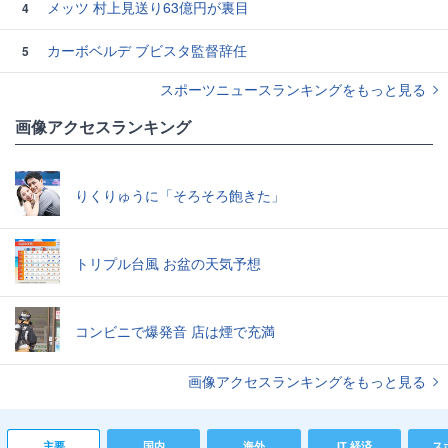
メッツ 村上見送り63億円が裏目
4
カーボベルデ ブビスタ監督辞任
5
スポーツニュースランキングをもっと見る
画像アクセスランキング
りくりゅうに「そろそろ飽きた」
トリプル台風 お盆の天気予想
コンビニで爆発音 店は煙で充満
画像アクセスランキングをもっと見る
主要
国内
海外
IT 経済
ス