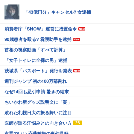
「43億円分」キャンセル? 女逮捕
消費者庁「SNOW」運営に措置命令
90歳患者を殴る? 看護助手を逮捕
首相の視察動画「すべて計算」
「女子トイレに全裸の男」逮捕
茨城県「パスポート」発行を発表
週刊ジャンプ 初の100万部割れ
なぜ14回も忌引申請 驚きの結末
ちいかわ新グッズ説明文に「闇」
敗れた札幌日大の振る舞いに注目
医師が語る汗悩みとの向き合い方
有罪でいい 斉藤被告の事件見解