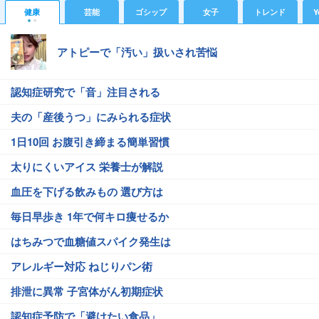
健康
芸能
ゴシップ
女子
トレンド
Y
アトピーで「汚い」扱いされ苦悩
認知症研究で「音」注目される
夫の「産後うつ」にみられる症状
1日10回 お腹引き締まる簡単習慣
太りにくいアイス 栄養士が解説
血圧を下げる飲みもの 選び方は
毎日早歩き 1年で何キロ痩せるか
はちみつで血糖値スパイク発生は
アレルギー対応 ねじりパン術
排泄に異常 子宮体がん初期症状
認知症予防で「避けたい食品」