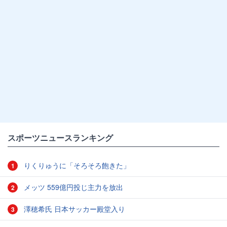
スポーツニュースランキング
りくりゅうに「そろそろ飽きた」
1
メッツ 559億円投じ主力を放出
2
澤穂希氏 日本サッカー殿堂入り
3