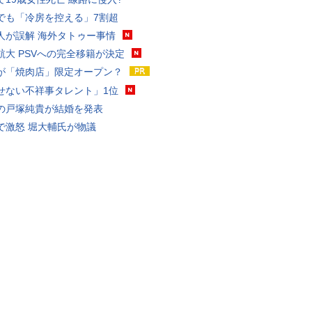
でも「冷房を控える」7割超
人が誤解 海外タトゥー事情
航大 PSVへの完全移籍が決定
が「焼肉店」限定オープン？
せない不祥事タレント」1位
の戸塚純貴が結婚を発表
で激怒 堀大輔氏が物議