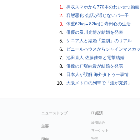
1.
押収スマホから770本のわいせつ動画 15歳少女に酒と薬飲ませ性的暴行か 54歳男を再逮捕 「薬もありますよ」とSNS
2.
容態悪化 会話が通じないパー子
3.
体重62kg→82kgに 寺田心の生活
4.
俳優の及川光博が結婚を発表
5.
ケニア人と結婚「差別」のリアル
6.
ビニールハウスからシャインマスカット約200房を盗んだ疑い ネットで販売か 無職の男（42）逮捕 
7.
池田直人 佐藤佳奈と電撃結婚
8.
俳優の戸塚純貴が結婚を発表
9.
日本人が誤解 海外タトゥー事情
10.
大阪メトロの列車で「煙が充満」
ニューストップ
IT 経済
経済総合
主要
マーケット
Web
国内