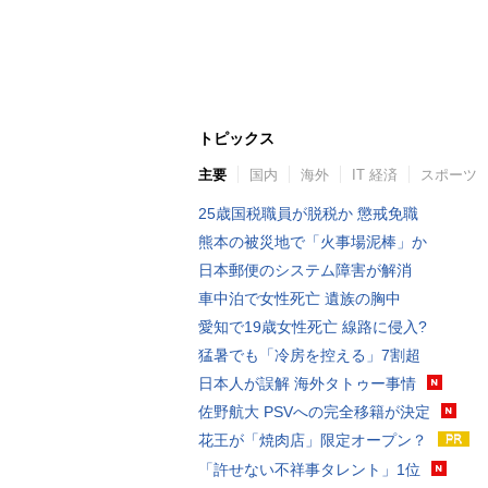
トピックス
主要
国内
海外
IT 経済
スポーツ
25歳国税職員が脱税か 懲戒免職
熊本の被災地で「火事場泥棒」か
日本郵便のシステム障害が解消
車中泊で女性死亡 遺族の胸中
愛知で19歳女性死亡 線路に侵入?
猛暑でも「冷房を控える」7割超
日本人が誤解 海外タトゥー事情
佐野航大 PSVへの完全移籍が決定
花王が「焼肉店」限定オープン？
「許せない不祥事タレント」1位