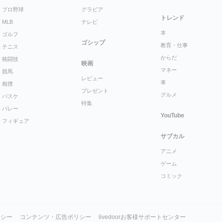
プロ野球
グラビア
トレンド
MLB
テレビ
本
ゴルフ
ゴシップ
教育・仕事
テニス
からだ
格闘技
映画
マネー
競馬
レビュー
車
相撲
プレゼント
グルメ
バスケ
特集
バレー
YouTube
フィギュア
サブカル
アニメ
ゲーム
コミック
リシー
コンテンツ・広告ポリシー
livedoorお客様サポートセンター