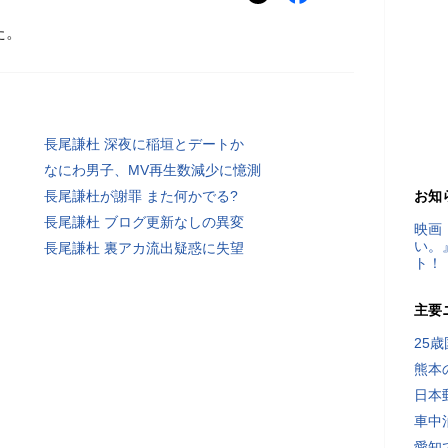
た。
長尾謙杜 深夜に稲垣とデートか
なにわ男子、MV再生数減少に憶測
長尾謙杜が謝罪 また何かでる?
お知
長尾謙杜 ブログ更新なしの異変
映画
い。
長尾謙杜 裏アカ流出疑惑に失望
ト！
主要
25
熊本
日本
車中
愛知