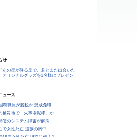
らせ
『あの星が降る丘で、君とまた出会いた
』オリジナルグッズを3名様にプレゼン
ニュース
歳国税職員が脱税か 懲戒免職
の被災地で「火事場泥棒」か
郵便のシステム障害が解消
泊で女性死亡 遺族の胸中
で19歳女性死亡 線路に侵入?