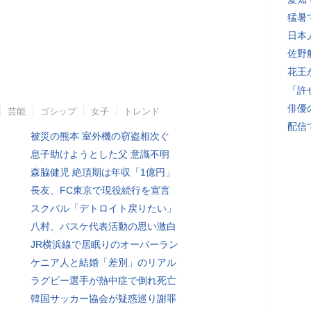
猛暑
日本
佐野
花王
「許
俳優
芸能
ゴシップ
女子
トレンド
配信
被災の熊本 室外機の窃盗相次ぐ
息子助けようとした父 意識不明
森脇健児 絶頂期は年収「1億円」
長友、FC東京で現役続行を宣言
スクバル「デトロイト戻りたい」
八村、バスケ代表活動の思い激白
JR横浜線で居眠りのオーバーラン
ケニア人と結婚「差別」のリアル
ラグビー選手が熱中症で倒れ死亡
韓国サッカー協会が疑惑巡り謝罪