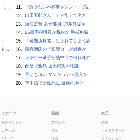
で誘い出し
11.
「許せない不祥事タレント」1位
12.
山田五郎さん「アド街」で名言
13.
須江監督 女子部員に3条件提示
14.
25歳国税職員が脱税か 懲戒免職
15.
「避難所格差」生まれてしまう訳
岡山県警
16.
森喜朗氏の「影響力」が減退か
17.
ラグビー選手が熱中症で倒れ死亡
18.
配信で激怒 堀大輔氏が物議
19.
子ども追い マンションへ侵入か
20.
車中泊で女性死亡 遺族の胸中
スポーツ
芸能
女子
海外サッカー
芸能総合
恋愛
日本代表
音楽
ライフスタイル
Jリーグ
韓流
ファッション