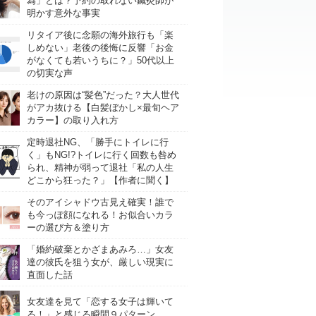
為」とは？予約の取れない鍼灸師が
明かす意外な事実
リタイア後に念願の海外旅行も「楽
しめない」老後の後悔に反響「お金
がなくても若いうちに？」50代以上
の切実な声
老けの原因は“髪色”だった？大人世代
がアカ抜ける【白髪ぼかし×最旬ヘア
カラー】の取り入れ方
定時退社NG、「勝手にトイレに行
く」もNG!?トイレに行く回数も咎め
られ、精神が弱って退社「私の人生
どこから狂った？」【作者に聞く】
そのアイシャドウ古見え確実！誰で
も今っぽ顔になれる！お似合いカラ
ーの選び方＆塗り方
「婚約破棄とかざまあみろ…」女友
達の彼氏を狙う女が、厳しい現実に
直面した話
女友達を見て「恋する女子は輝いて
る！」と感じる瞬間９パターン