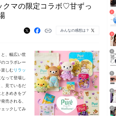
ックマの限定コラボ♡甘ずっ
場
みんなの感想は？
」と、幅広い世
夢のコラボレー
を楽しむ
リラッ
になって登場し
と、見ているだ
にときめきをプ
で発売される、
チェックしてみ