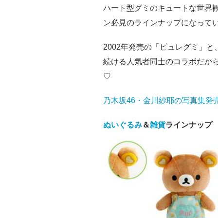
ハート型グミのキュートな世界
ン必見のラインナップになって
2002年発売の「ピュレグミ」と
続ける人気者同士のコラボだか
♡
乃木坂46・金川紗耶の写真集発
ぬいぐるみ
＆
雑貨
ラインナップ