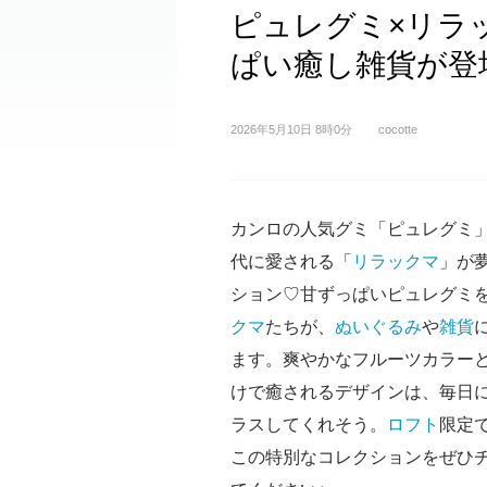
ピュレグミ×リラ
ぱい癒し雑貨が登
2026年5月10日 8時0分
cocotte
カンロの人気グミ「ピュレグミ
代に愛される「
リラックマ
」が
ション♡甘ずっぱいピュレグミ
クマ
たちが、
ぬいぐるみ
や
雑貨
ます。爽やかなフルーツカラー
けで癒されるデザインは、毎日
ラスしてくれそう。
ロフト
限定
この特別なコレクションをぜひ