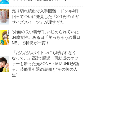
売り切れ続出で入手困難！ドンキ4軒
回ってついに発見した「321円のメガ
サイズスイーツ」が凄すぎた
“外面の良い義母”にいじめられていた
34歳女性。ある日「笑っちゃう誤爆LI
NE」で状況が一変！
「だんだんボイトレにも呼ばれなく
なって…」高3で脱退→再結成のオフ
ァーも断った元ZONE・MIZUHOが語
る、芸能界引退の裏側と“その後の人
生”