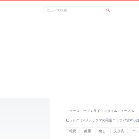
ニューストップ
ライフスタイルニュース
>
>
ピュレグミ×リラックマの限定コラボ♡甘ずっ
雑貨
部屋
癒し
文房具
エッ