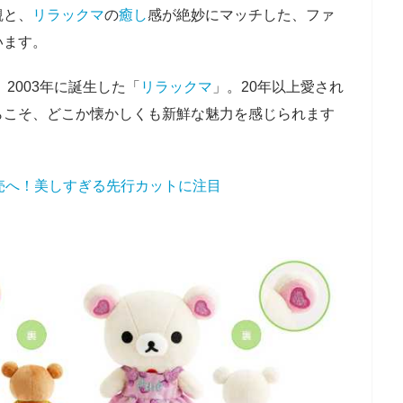
観と、
リラックマ
の
癒し
感が絶妙にマッチした、ファ
います。
、2003年に誕生した「
リラックマ
」。20年以上愛され
らこそ、どこか懐かしくも新鮮な魅力を感じられます
売へ！美しすぎる先行カットに注目