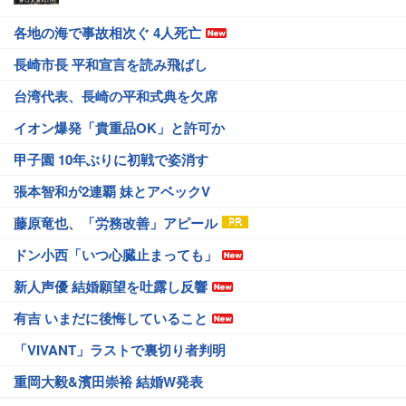
各地の海で事故相次ぐ 4人死亡
長崎市長 平和宣言を読み飛ばし
台湾代表、長崎の平和式典を欠席
イオン爆発「貴重品OK」と許可か
甲子園 10年ぶりに初戦で姿消す
張本智和が2連覇 妹とアベックV
藤原竜也、「労務改善」アピール
ドン小西「いつ心臓止まっても」
新人声優 結婚願望を吐露し反響
有吉 いまだに後悔していること
「VIVANT」ラストで裏切り者判明
重岡大毅&濱田崇裕 結婚W発表