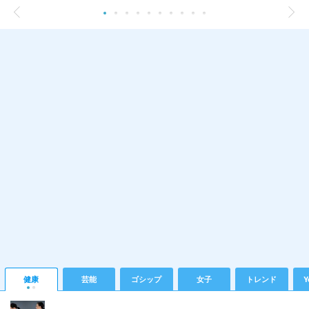
健康
芸能
ゴシップ
女子
トレンド
Y