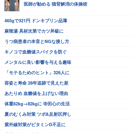
医師が勧める 猫背解消の体操術
465gで321円 ドンキプリン品薄
麻辣湯 具材次第でカツ丼級に
うつ病患者の本音とNGな接し方
キノコで血糖値スパイクを防ぐ
メンタルに良い影響を与える趣味
「モテるためのヒント」326人に
容姿と寿命 28年追跡で見えた差
あたりめ 血糖値を上げない理由
体重62kg→82kgに 寺田心の生活
夏のむくみ対策 ツボ&反射区押し
紫外線対策がビタミンD不足に