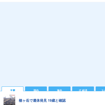
主要
国内
海外
IT 経済
ス
槍ヶ岳で遺体発見 19歳と確認