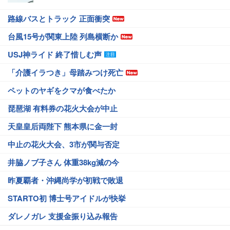
路線バスとトラック 正面衝突
台風15号が関東上陸 列島横断か
USJ神ライド 終了惜しむ声
「介護イラつき」母踏みつけ死亡
ペットのヤギをクマが食べたか
琵琶湖 有料券の花火大会が中止
天皇皇后両陛下 熊本県に金一封
中止の花火大会、3市が関与否定
井脇ノブ子さん 体重38kg減の今
昨夏覇者・沖縄尚学が初戦で敗退
STARTO初 博士号アイドルが快挙
ダレノガレ 支援金振り込み報告