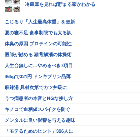
冷蔵庫を見れば貯まる家かわかる
こじるり「人生最高体重」を更新
夏の寝不足 食事制限でも太る訳
体臭の原因 プロテインの可能性
医師が勧める 猫背解消の体操術
人生台無しに…やめるべき7項目
465gで321円 ドンキプリン品薄
麻辣湯 具材次第でカツ丼級に
うつ病患者の本音とNGな接し方
キノコで血糖値スパイクを防ぐ
メンタルに良い影響を与える趣味
「モテるためのヒント」326人に