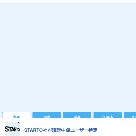
主要
国内
海外
IT 経済
ス
STARTO社が誹謗中傷ユーザー特定