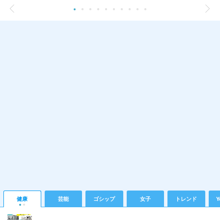
健康
芸能
ゴシップ
女子
トレンド
Y