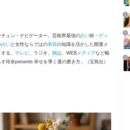
ーチュン・ナビゲーター。芸能界最強の
占い
師・
ゲッ
心
占い
と女性ならではの
美容
の知識を活かした開運メ
とする。
テレビ
、ラジオ、
雑誌
、WEB
メディア
など幅
玲奈presents 幸せを導く運の磨き方」（宝島社）