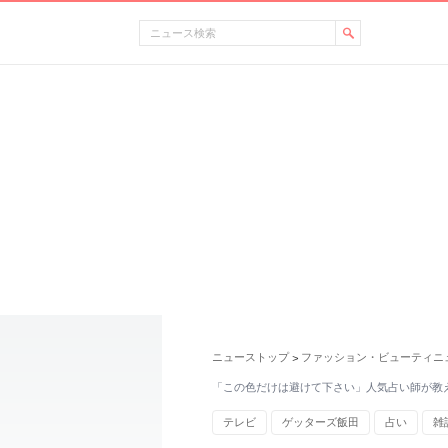
ニューストップ
ファッション・ビューティニ
>
「この色だけは避けて下さい」人気占い師が教
テレビ
ゲッターズ飯田
占い
雑