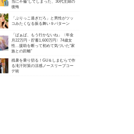
当に不倫”してしまった、30代主婦の
後悔
「ぶりっこ過ぎだろ」と男性がツッ
コみたくなる振る舞い９パターン
「ばぁば、もう行かないね」〈年金
月22万円・貯蓄1,600万円〉74歳女
性…援助を断って初めて気づいた“家
族との距離”
残暑を乗り切る！GU＆しまむらで作
る滝汗対策の涼感ノースリーブコー
デ術