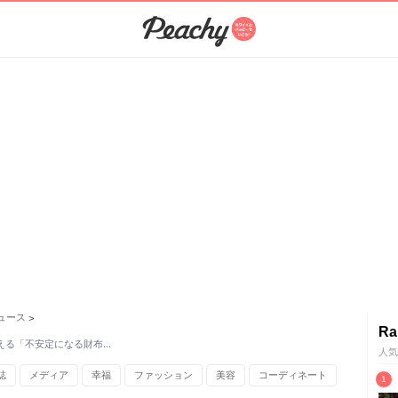
ュース
>
Ra
える「不安定になる財布…
人気
誌
メディア
幸福
ファッション
美容
コーディネート