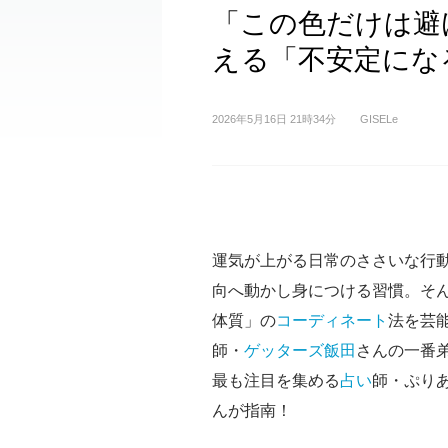
「この色だけは避
える「不安定にな
2026年5月16日 21時34分
GISELe
運気が上がる日常のささいな行
向へ動かし身につける習慣。そ
体質」の
コーディネート
法を芸
師・
ゲッターズ飯田
さんの一番
最も注目を集める
占い
師・ぷり
んが指南！