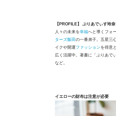
【PROFILE】 ぷりあでぃす玲奈
人々の未来を
幸福
へと導くフォ
ターズ飯田
の一番弟子。五星三
イクや開運
ファッション
を得意
広く活躍中。著書に「ぷりあでぃす
など。
イエローの財布は注意が必要