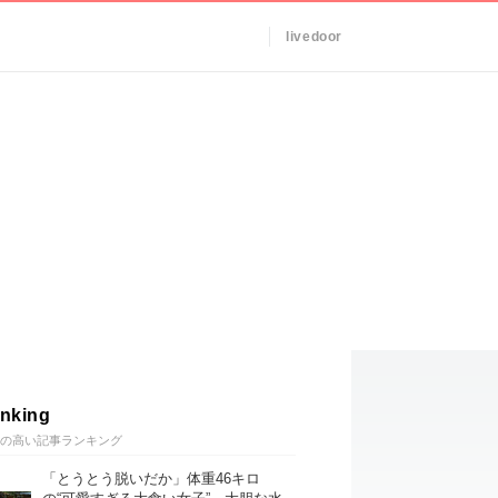
livedoor
nking
の高い記事ランキング
「とうとう脱いだか」体重46キロ