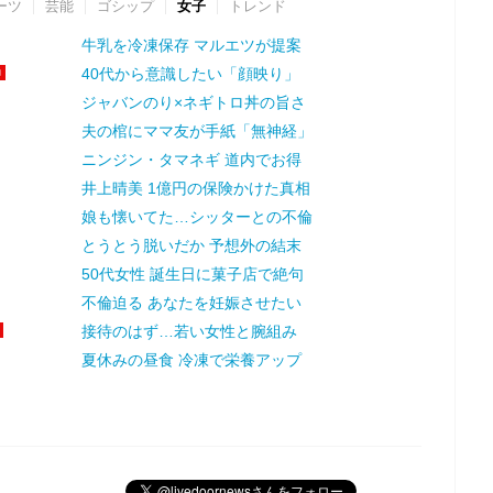
ーツ
芸能
ゴシップ
女子
トレンド
牛乳を冷凍保存 マルエツが提案
40代から意識したい「顔映り」
ジャバンのり×ネギトロ丼の旨さ
夫の棺にママ友が手紙「無神経」
ニンジン・タマネギ 道内でお得
井上晴美 1億円の保険かけた真相
娘も懐いてた…シッターとの不倫
とうとう脱いだか 予想外の結末
50代女性 誕生日に菓子店で絶句
不倫迫る あなたを妊娠させたい
接待のはず…若い女性と腕組み
夏休みの昼食 冷凍で栄養アップ