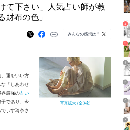
けて下さい」人気占い師が教
る財布の色」
みんなの感想は？
動、運をいい方
んな「しあわせ
能界最強の
占い
弟子であり、今
写真拡大 (全3枚)
あでぃす玲奈さ