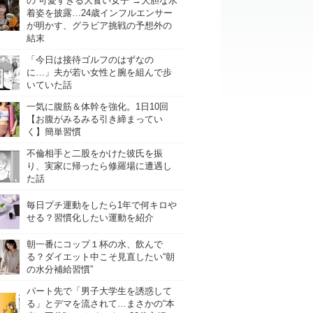
の“可愛すぎる大食い女子”→大胆な水
着姿を披露…24歳インフルエンサー
が明かす、グラビア挑戦の予想外の
結末
「今日は接待ゴルフのはずなの
に…」夫が若い女性と腕を組んで歩
いていた話
一気に腹筋＆体幹を強化。1日10回
【お腹がみるみる引き締まってい
く】簡単習慣
不倫相手と二股をかけた彼氏を振
り、実家に帰ったら修羅場に遭遇し
た話
毎日プチ運動をしたら1年で何キロや
せる？習慣化したい運動を紹介
朝一番にコップ１杯の水、飲んで
る？ダイエット中こそ見直したい“朝
の水分補給習慣”
パート先で「男子大学生を誘惑して
る」とデマを流されて…まさかの“本