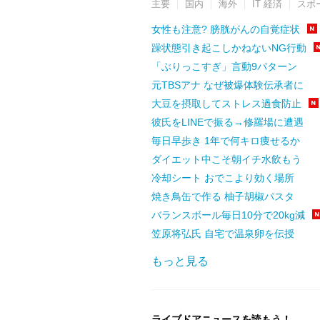
主要
国内
海外
IT 経済
スポ
女性も注意? 膀胱がんの自覚症状
躁状態引き起こしかねないNG行動
「ぶりっこすぎ」言動9パターン
元TBSアナ なぜ被爆体験伝承者に
大豆を摂取してストレス過食防止
彼氏をLINEで振る→修羅場に遭遇
毎日早歩き 1年で何キロ痩せるか
ダイエット中こそ朝イチ水飲もう
冷却シート おでこより効く場所
焼き鳥缶で作る 柚子胡椒パスタ
バランスボール毎日10分で20kg減
笠原将弘氏 自宅で温泉卵を伝授
もっと見る
ライブドアニュースを読もう！