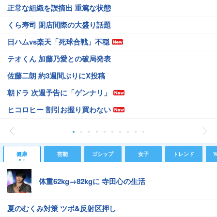
正常な組織を誤摘出 重篤な状態
くら寿司 閉店間際の大盛り話題
日ハムvs楽天「死球合戦」不穏
テオくん 加藤乃愛との破局発表
佐藤二朗 約3週間ぶりにX投稿
朝ドラ 次週予告に「ゲンナリ」
ヒコロヒー 割引お握り買わない
健康
芸能
ゴシップ
女子
トレンド
Y
体重62kg→82kgに 寺田心の生活
夏のむくみ対策 ツボ&反射区押し