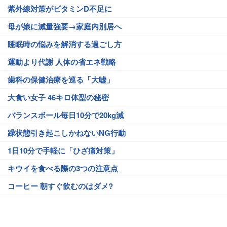
紫外線対策がビタミンD不足に
母が娘に減量強要→家庭内別居へ
睡眠時の悩みを解消する過ごし方
運動より代謝 人体の省エネ戦略
歯科の保健治療を巡る「大嘘」
大食い女子 46キロ体型の秘密
バランスボール毎日10分で20kg減
躁状態引き起こしかねないNG行動
1日10分で手軽に「ひざ痛対策」
キウイを食べる際の3つの注意点
コーヒー 朝すぐ飲むのはダメ?