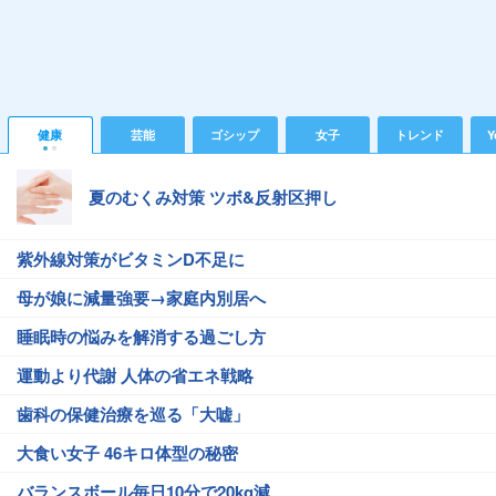
健康
芸能
ゴシップ
女子
トレンド
Y
夏のむくみ対策 ツボ&反射区押し
紫外線対策がビタミンD不足に
母が娘に減量強要→家庭内別居へ
睡眠時の悩みを解消する過ごし方
運動より代謝 人体の省エネ戦略
歯科の保健治療を巡る「大嘘」
大食い女子 46キロ体型の秘密
バランスボール毎日10分で20kg減