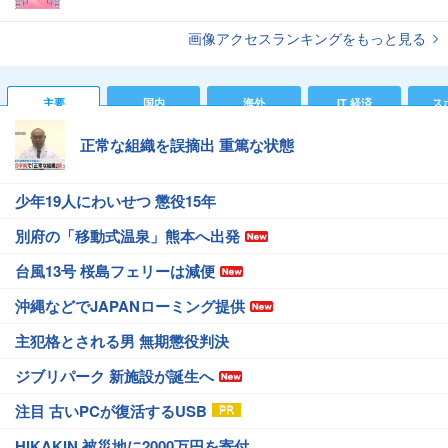
画像アクセスランキングをもっと見る
主要
国内
海外
IT 経済
ス
正常な組織を誤摘出 重篤な状態
少年19人にわいせつ 懲役15年
別府の「移動式温泉」熊本へ出発
台風13号 桜島フェリーは減便
沖縄などでJAPANローミング提供
主犯格とされる男 無期懲役判決
ジブリパーク 新施設が誕生へ
注目 古いPCが復活するUSB
HIKAKIN 被災地に2000万円を寄付