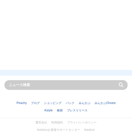
Peachy
ブログ
ショッピング
バンク
みんかぶ
みんかぶChoice
Kstyle
株探
プレスリリース
運営会社
利用規約
プライバシーポリシー
livedoorお客様サポートセンター
livedoor