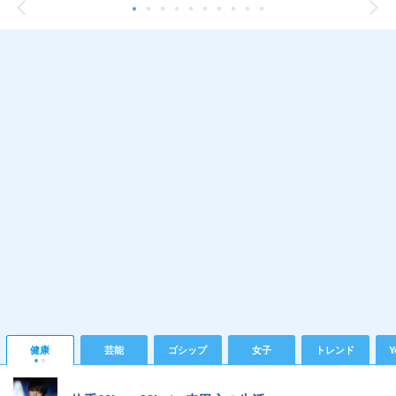
健康
芸能
ゴシップ
女子
トレンド
Y