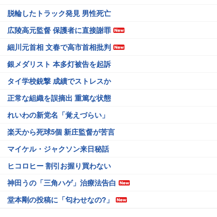
脱輪したトラック発見 男性死亡
広陵高元監督 保護者に直接謝罪
細川元首相 文春で高市首相批判
銀メダリスト 本多灯被告を起訴
タイ学校銃撃 成績でストレスか
正常な組織を誤摘出 重篤な状態
れいわの新党名「覚えづらい」
楽天から死球5個 新庄監督が苦言
マイケル・ジャクソン来日秘話
ヒコロヒー 割引お握り買わない
神田うの「三角ハゲ」治療法告白
堂本剛の投稿に「匂わせなの?」