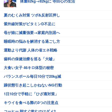
体重62kg→82kgに 寺田心の生活
夏のむくみ対策 ツボ&反射区押し
紫外線対策がビタミンD不足に
母が娘に減量強要→家庭内別居へ
睡眠時の悩みを解消する過ごし方
運動より代謝 人体の省エネ戦略
歯科の保健治療を巡る「大嘘」
大食い女子 46キロ体型の秘密
バランスボール毎日10分で20kg減
躁状態引き起こしかねないNG行動
1日10分で手軽に「ひざ痛対策」
キウイを食べる際の3つの注意点
コーヒー 朝すぐ飲むのはダメ?