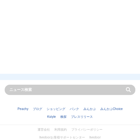
Peachy
ブログ
ショッピング
バンク
みんかぶ
みんかぶChoice
Kstyle
株探
プレスリリース
運営会社
利用規約
プライバシーポリシー
livedoorお客様サポートセンター
livedoor