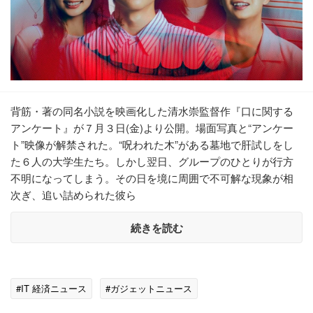
背筋・著の同名小説を映画化した清水崇監督作『口に関する
アンケート』が７月３日(金)より公開。場面写真と“アンケー
ト”映像が解禁された。“呪われた木”がある墓地で肝試しをし
た６人の大学生たち。しかし翌日、グループのひとりが行方
不明になってしまう。その日を境に周囲で不可解な現象が相
次ぎ、追い詰められた彼ら
続きを読む
#IT 経済ニュース
#ガジェットニュース