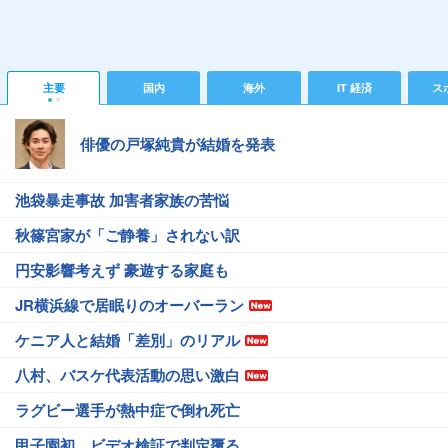
主要
国内
海外
IT 経済
ス
俳優の戸塚純貴が結婚を発表
池袋暴走事故 加害者家族の苦悩
秋篠宮家が「ご静養」されない訳
円安影響考えず 豪遊する家庭も
JR横浜線で居眠りのオーバーラン
ケニア人と結婚「差別」のリアル
八村、バスケ代表活動の思い激白
ラグビー選手が熱中症で倒れ死亡
甲子園初、ビデオ検証で判定覆る