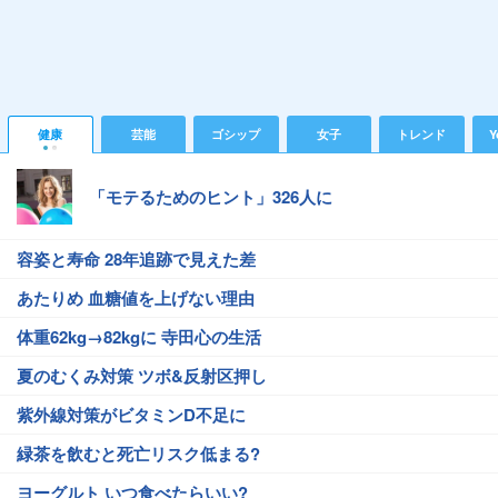
健康
芸能
ゴシップ
女子
トレンド
Y
「モテるためのヒント」326人に
容姿と寿命 28年追跡で見えた差
あたりめ 血糖値を上げない理由
体重62kg→82kgに 寺田心の生活
夏のむくみ対策 ツボ&反射区押し
紫外線対策がビタミンD不足に
緑茶を飲むと死亡リスク低まる?
ヨーグルト いつ食べたらいい?