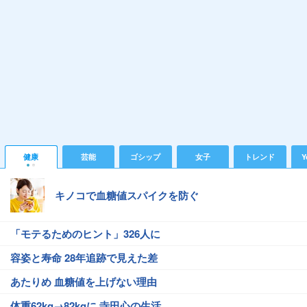
健康
芸能
ゴシップ
女子
トレンド
Y
キノコで血糖値スパイクを防ぐ
「モテるためのヒント」326人に
容姿と寿命 28年追跡で見えた差
あたりめ 血糖値を上げない理由
体重62kg→82kgに 寺田心の生活