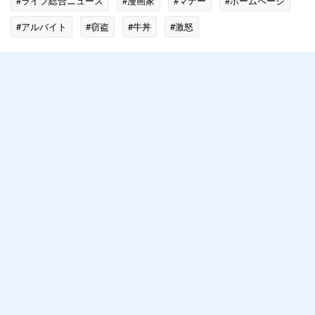
#ライフ総合ニュース
#漫画家
#マナー
#ホームページ
#アルバイト
#窃盗
#牛丼
#激怒