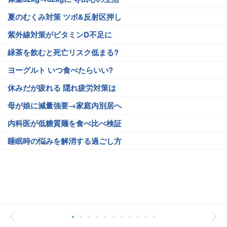
夏のむくみ対策 ツボ&反射区押し
紫外線対策がビタミンD不足に
緑茶を飲むと死亡リスク低まる?
ヨーグルト いつ食べたらいい?
休みだが疲れる 隠れ疲労対策は
母が娘に減量強要→家庭内別居へ
内科医が低糖質麺を食べ比べ検証
睡眠時の悩みを解消する過ごし方