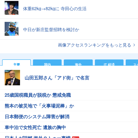
体重62kg→82kgに 寺田心の生活
中日が新庄監督招聘を検討か
画像アクセスランキングをもっと見る
主要
国内
海外
IT 経済
ス
山田五郎さん「アド街」で名言
25歳国税職員が脱税か 懲戒免職
熊本の被災地で「火事場泥棒」か
日本郵便のシステム障害が解消
車中泊で女性死亡 遺族の胸中