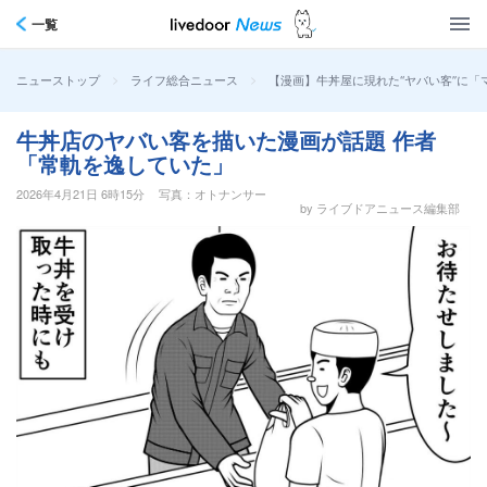
一覧
>
>
【漫画】牛丼屋に現れた“ヤバい客”に
ニューストップ
ライフ総合ニュース
牛丼店のヤバい客を描いた漫画が話題 作者
「常軌を逸していた」
2026年4月21日 6時15分
写真：オトナンサー
by ライブドアニュース編集部