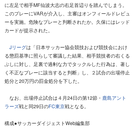
に左足で相手MF仙波大志の右足首辺りを踏んでしまう。
このプレーにVARが介入し、主審はオンフィールドレビュ
ーを実施。危険なプレーと判断されたか。久保にはレッド
カードが提示された。
Jリーグ
は「日本サッカー協会競技および競技会におけ
る懲罰基準に照らして審議した結果、相手競技者の右くる
ぶしに対し、足裏で過剰な力でタックルした行為は、著し
く不正なプレーに該当すると判断」し、２試合の出場停止
処分と20万円の罰金処分を下した。
なお、出場停止試合は４月24日の第12節・
鹿島アント
ラーズ
戦と同29日の
FC東京
戦となる。
構成●サッカーダイジェストWeb編集部