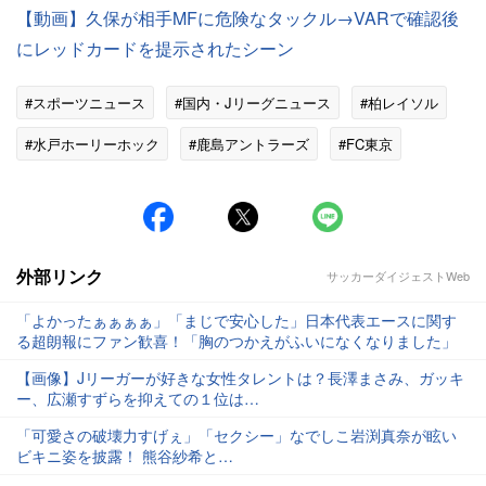
【動画】久保が相手MFに危険なタックル→VARで確認後
にレッドカードを提示されたシーン
#スポーツニュース
#国内・Jリーグニュース
#柏レイソル
#水戸ホーリーホック
#鹿島アントラーズ
#FC東京
#Jリーグ
外部リンク
サッカーダイジェストWeb
「よかったぁぁぁぁ」「まじで安心した」日本代表エースに関す
る超朗報にファン歓喜！「胸のつかえがふいになくなりました」
【画像】Jリーガーが好きな女性タレントは？長澤まさみ、ガッキ
ー、広瀬すずらを抑えての１位は…
「可愛さの破壊力すげぇ」「セクシー」なでしこ岩渕真奈が眩い
ビキニ姿を披露！ 熊谷紗希と…