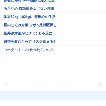
容姿と寿命 28年追跡で見えた差
あたりめ 血糖値を上げない理由
体重62kg→82kgに 寺田心の生活
夏のむくみ対策 ツボ&反射区押し
紫外線対策がビタミンD不足に
緑茶を飲むと死亡リスク低まる?
ヨーグルト いつ食べたらいい?