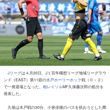
Jリーグ
は４月20日、J１百年構想リーグ地域リーグラウ
ンド（EAST）第11節の
水戸ホーリーホック
戦（０－２）
で一発退場となった、
柏レイソル
MF久保藤次郎の処分を
発表した。
久保は水戸戦の30分、小泉佳穂のパスを拾おうとした際