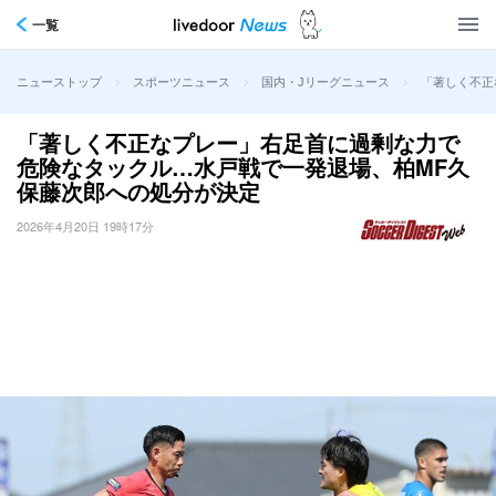
一覧
>
>
>
「著しく不正
ニューストップ
スポーツニュース
国内・Jリーグニュース
「著しく不正なプレー」右足首に過剰な力で
危険なタックル…水戸戦で一発退場、柏MF久
保藤次郎への処分が決定
2026年4月20日 19時17分