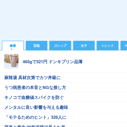
健康
芸能
ゴシップ
女子
トレンド
Y
465gで321円 ドンキプリン品薄
麻辣湯 具材次第でカツ丼級に
うつ病患者の本音とNGな接し方
キノコで血糖値スパイクを防ぐ
メンタルに良い影響を与える趣味
「モテるためのヒント」326人に