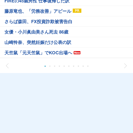
FIREの45歳男性 仕事復帰した訳
藤原竜也、「労務改善」アピール
さらば森田、FX投資詐欺被害告白
女優・小川眞由美さん死去 86歳
山崎怜奈、突然妊娠だけ公表の訳
天竺鼠「元天竺鼠」でKOC出場へ