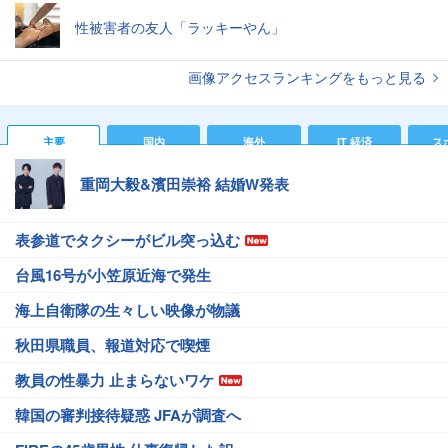
性被害者の友人「ラッキーやん」
画像アクセスランキングをもっと見る
主要
国内
海外
IT 経済
ス
重岡大毅&濱田崇裕 結婚W発表
表参道でタクシーがビル突っ込む
台風16号が小笠原近海で発生
海上自衛隊の生々しい映像が物議
秋田県職員、報道対応で喫煙
教員の性暴力 止まらないワケ
韓国の審判接待疑惑 JFAが調査へ