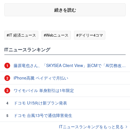
続きを読む
#IT 経済ニュース
#Webニュース
#デイリー4コマ
ITニュースランキング
藤原竜也さん、「SKYSEA Client View」新CMで「AI労務改善」をアピール 働き方をAIが分析したら「すぐに休んで」と言われる？
1
iPhone高騰 ペイディで月払い
2
ワイモバイル 単身割引は1年限定
3
ドコモ U15向け新プラン発表
4
ドコモ 台風13号で通信障害発生
5
ITニュースランキングをもっと見る