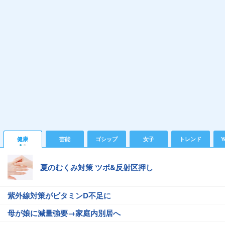
健康
芸能
ゴシップ
女子
トレンド
Y
夏のむくみ対策 ツボ&反射区押し
紫外線対策がビタミンD不足に
母が娘に減量強要→家庭内別居へ