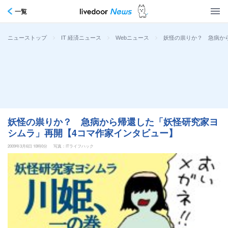
一覧
>
>
>
妖怪の祟りか？ 急病か
ニューストップ
IT 経済ニュース
Webニュース
妖怪の祟りか？ 急病から帰還した「妖怪研究家ヨ
シムラ」再開【4コマ作家インタビュー】
2009年3月6日 10時0分
写真：ITライフハック