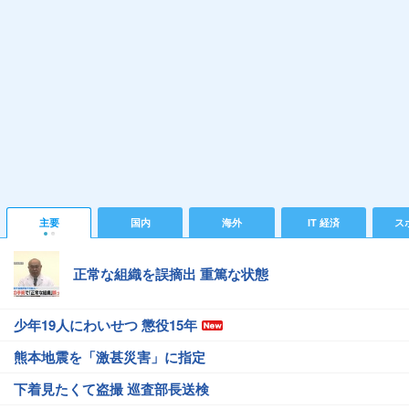
主要
国内
海外
IT 経済
ス
正常な組織を誤摘出 重篤な状態
少年19人にわいせつ 懲役15年
熊本地震を「激甚災害」に指定
下着見たくて盗撮 巡査部長送検