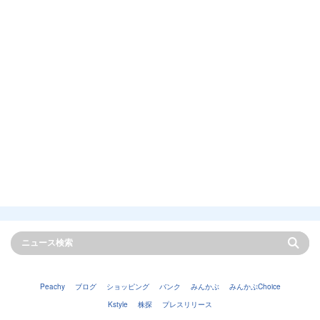
Peachy
ブログ
ショッピング
バンク
みんかぶ
みんかぶChoice
Kstyle
株探
プレスリリース