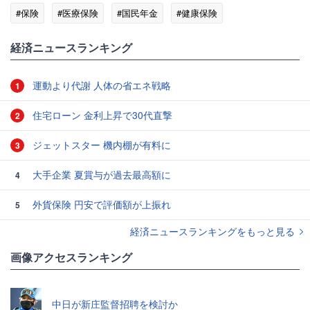
#保険
#医療保険
#国民年金
#健康保険
#国民健康保険
#高齢者
経済ニュースランキング
運動より代謝 人体の省エネ戦略
1
住宅ローン 金利上昇で30代直撃
2
ジェットスター 機内棚が有料に
3
大手企業 夏賞与が過去最高額に
4
外貨保険 円安で評価額が上振れ
5
経済ニュースランキングをもっと見る
画像アクセスランキング
中日が新庄監督招聘を検討か