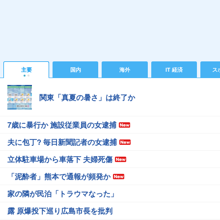
主要
国内
海外
IT 経済
ス
関東「真夏の暑さ」は終了か
7歳に暴行か 施設従業員の女逮捕
夫に包丁? 毎日新聞記者の女逮捕
立体駐車場から車落下 夫婦死傷
「泥酔者」熊本で通報が頻発か
家の隣が民泊「トラウマなった」
露 原爆投下巡り広島市長を批判