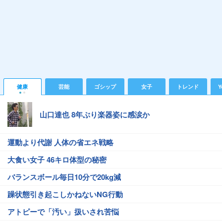
健康
芸能
ゴシップ
女子
トレンド
Y
山口達也 8年ぶり楽器姿に感涙か
運動より代謝 人体の省エネ戦略
大食い女子 46キロ体型の秘密
バランスボール毎日10分で20kg減
躁状態引き起こしかねないNG行動
アトピーで「汚い」扱いされ苦悩