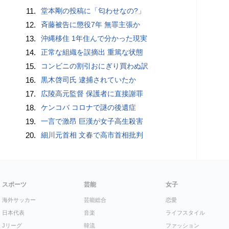
11.
堂本剛の投稿に「匂わせなの?」
12.
斉藤被告に懲役7年 無罪主張か
13.
沖縄移住 1年住んで分かった現実
14.
正常な組織を誤摘出 重篤な状態
15.
コンビニの割引おにぎり買わぬ訳
16.
黒木啓司氏 逮捕されていたか
17.
広陵高元監督 保護者に直接謝罪
18.
ケンコバ コロナで謎の後遺症
19.
一言で激昂 巨漢が女子高生殺害
20.
細川元首相 文春で高市首相批判
スポーツ
芸能
女子
海外サッカー
芸能総合
恋愛
日本代表
音楽
ライフスタイル
Jリーグ
韓流
ファッション