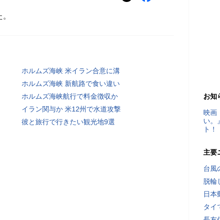
た。
ホルムズ海峡 米イラン合意に溝
ホルムズ海峡 新航路で食い違い
ホルムズ海峡航行で料金徴収か
お知
イラン関与か 米12州で水道攻撃
映画
い。
彼と旅行で行きたい観光地9選
ト！
主要
台風
脱輪
日本
タイ
長友