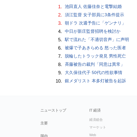
1.
池田直人 佐藤佳奈と電撃結婚
2.
須江監督 女子部員に3条件提示
3.
朝ドラ 次週予告に「ゲンナリ」
4.
中日が新庄監督招聘を検討か
5.
駅で流れた「不適切音声」に声明
6.
被爆で子あきらめる 怒った医者
7.
脱輪したトラック発見 男性死亡
8.
斉藤被告の裁判「同意は異常」
9.
大久保佳代子 50代の性欲事情
10.
銀メダリスト 本多灯被告を起訴
ニューストップ
IT 経済
経済総合
主要
マーケット
Web
国内