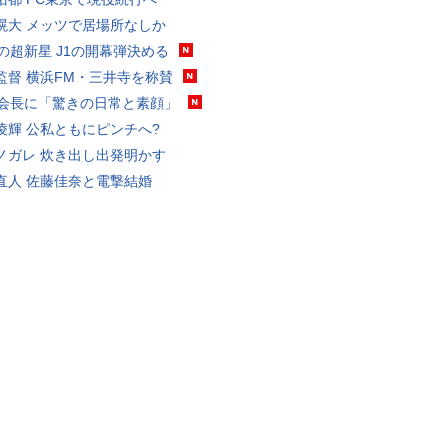
滉大 メッツで居場所なしか
歳の超新星 J1の開幕弾決める
監督 横浜FM・三井寺を称賛
FA会長に「驚きの日常と素顔」
凌輝 公私ともにピンチへ?
ノガレ 炊き出し出発明かす
直人 佐藤佳奈と電撃結婚