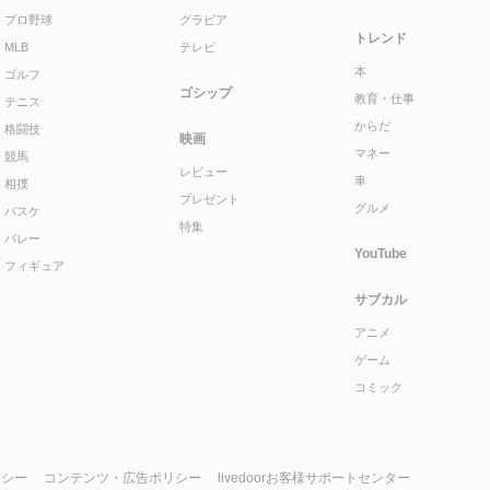
プロ野球
グラビア
トレンド
MLB
テレビ
本
ゴルフ
ゴシップ
教育・仕事
テニス
からだ
格闘技
映画
マネー
競馬
レビュー
車
相撲
プレゼント
グルメ
バスケ
特集
バレー
YouTube
フィギュア
サブカル
アニメ
ゲーム
コミック
リシー
コンテンツ・広告ポリシー
livedoorお客様サポートセンター