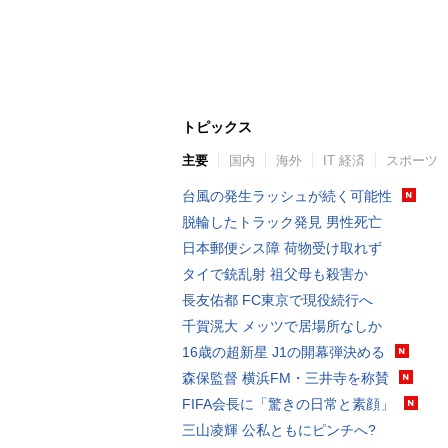
トピックス
主要
国内
海外
IT 経済
スポーツ
台風の発生ラッシュが続く可能性
脱輪したトラック発見 男性死亡
日本郵便シス障 荷物受け取れず
タイで銃乱射 祖父母も殺害か
長友佑都 FC東京で現役続行へ
千賀滉大 メッツで居場所なしか
16歳の超新星 J1の開幕弾決める
森保監督 横浜FM・三井寺を称賛
FIFA会長に「驚きの日常と素顔」
三山凌輝 公私ともにピンチへ?