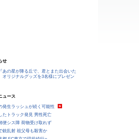
らせ
『あの星が降る丘で、君とまた出会いた
』オリジナルグッズを3名様にプレゼン
ニュース
の発生ラッシュが続く可能性
したトラック発見 男性死亡
郵便シス障 荷物受け取れず
で銃乱射 祖父母も殺害か
佑都 FC東京で現役続行へ