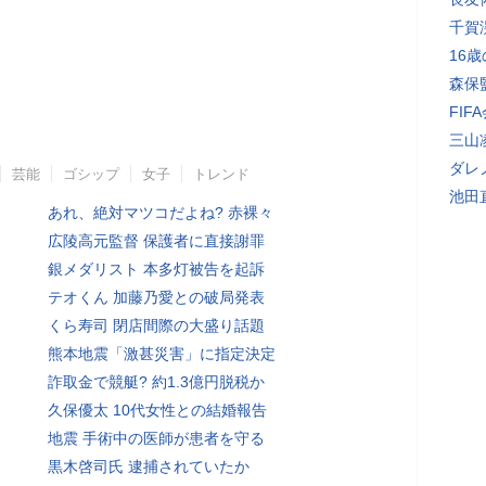
千賀
16
森保
FI
三山
ダレ
芸能
ゴシップ
女子
トレンド
池田
あれ、絶対マツコだよね? 赤裸々
広陵高元監督 保護者に直接謝罪
銀メダリスト 本多灯被告を起訴
テオくん 加藤乃愛との破局発表
くら寿司 閉店間際の大盛り話題
熊本地震「激甚災害」に指定決定
詐取金で競艇? 約1.3億円脱税か
久保優太 10代女性との結婚報告
地震 手術中の医師が患者を守る
黒木啓司氏 逮捕されていたか