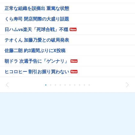
正常な組織を誤摘出 重篤な状態
くら寿司 閉店間際の大盛り話題
日ハムvs楽天「死球合戦」不穏
テオくん 加藤乃愛との破局発表
佐藤二朗 約3週間ぶりにX投稿
朝ドラ 次週予告に「ゲンナリ」
ヒコロヒー 割引お握り買わない