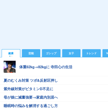
健康
芸能
ゴシップ
女子
トレンド
Y
体重62kg→82kgに 寺田心の生活
夏のむくみ対策 ツボ&反射区押し
紫外線対策がビタミンD不足に
母が娘に減量強要→家庭内別居へ
睡眠時の悩みを解消する過ごし方