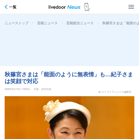
一覧
>
>
>
秋篠宮さまは「能面の
ニューストップ
芸能ニュース
芸能総合ニュース
秋篠宮さまは「能面のように無表情」も…紀子さま
は笑顔で対応
2026年6月13日 11時0分
写真：女性自身
by ライブドアニュース編集部