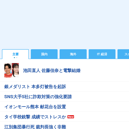
主要
国内
海外
IT 経済
ス
池田直人 佐藤佳奈と電撃結婚
銀メダリスト 本多灯被告を起訴
SNS大手5社に詐欺対策の強化要請
イオンモール熊本 献花台を設置
タイ学校銃撃 成績でストレスか
江別集団暴行死 裁判長強く非難