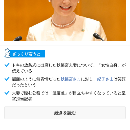
ざっくり言うと
トキの放鳥式に出席した秋篠宮夫妻について、「女性自身」が
伝えている
能面のように無表情だった
秋篠宮さま
に対し、
紀子さま
は笑顔
だったという
夫妻で臨む公務では「温度差」が目立ちやすくなっていると皇
室担当記者
続きを読む