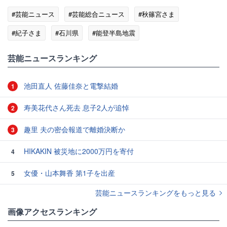
#芸能ニュース
#芸能総合ニュース
#秋篠宮さま
#紀子さま
#石川県
#能登半島地震
芸能ニュースランキング
池田直人 佐藤佳奈と電撃結婚
1
寿美花代さん死去 息子2人が追悼
2
趣里 夫の密会報道で離婚決断か
3
HIKAKIN 被災地に2000万円を寄付
4
女優・山本舞香 第1子を出産
5
芸能ニュースランキングをもっと見る
画像アクセスランキング