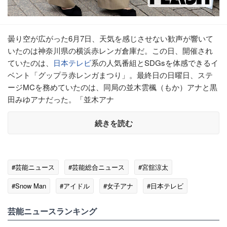
曇り空が広がった6月7日、天気を感じさせない歓声が響いて
いたのは神奈川県の横浜赤レンガ倉庫だ。この日、開催され
ていたのは、
日本テレビ
系の人気番組とSDGsを体感できるイ
ベント「グップラ赤レンガまつり」。最終日の日曜日、ステ
ージMCを務めていたのは、同局の並木雲楓（もか）アナと黒
田みゆアナだった。「並木アナ
続きを読む
#芸能ニュース
#芸能総合ニュース
#宮舘涼太
#Snow Man
#アイドル
#女子アナ
#日本テレビ
#エンタメ・芸能ニュース
芸能ニュースランキング