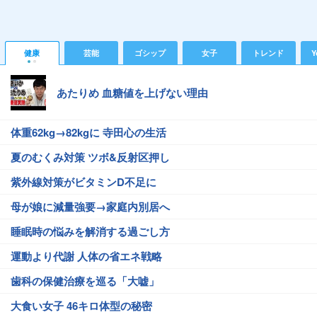
健康
芸能
ゴシップ
女子
トレンド
Y
あたりめ 血糖値を上げない理由
体重62kg→82kgに 寺田心の生活
夏のむくみ対策 ツボ&反射区押し
紫外線対策がビタミンD不足に
母が娘に減量強要→家庭内別居へ
睡眠時の悩みを解消する過ごし方
運動より代謝 人体の省エネ戦略
歯科の保健治療を巡る「大嘘」
大食い女子 46キロ体型の秘密