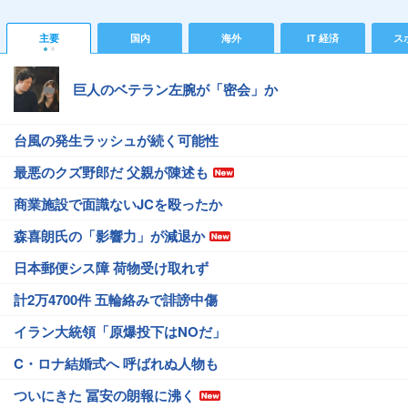
主要
国内
海外
IT 経済
ス
巨人のベテラン左腕が「密会」か
台風の発生ラッシュが続く可能性
最悪のクズ野郎だ 父親が陳述も
商業施設で面識ないJCを殴ったか
森喜朗氏の「影響力」が減退か
日本郵便シス障 荷物受け取れず
計2万4700件 五輪絡みで誹謗中傷
イラン大統領「原爆投下はNOだ」
C・ロナ結婚式へ 呼ばれぬ人物も
ついにきた 冨安の朗報に沸く