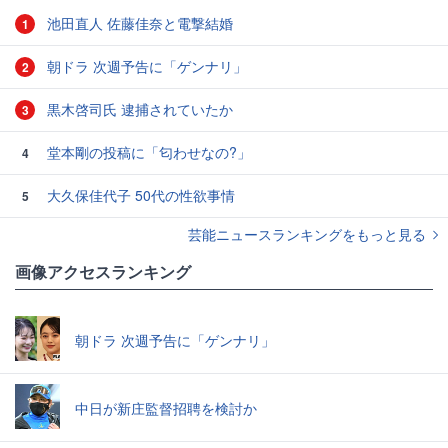
池田直人 佐藤佳奈と電撃結婚
1
朝ドラ 次週予告に「ゲンナリ」
2
黒木啓司氏 逮捕されていたか
3
堂本剛の投稿に「匂わせなの?」
4
大久保佳代子 50代の性欲事情
5
芸能ニュースランキングをもっと見る
画像アクセスランキング
朝ドラ 次週予告に「ゲンナリ」
中日が新庄監督招聘を検討か