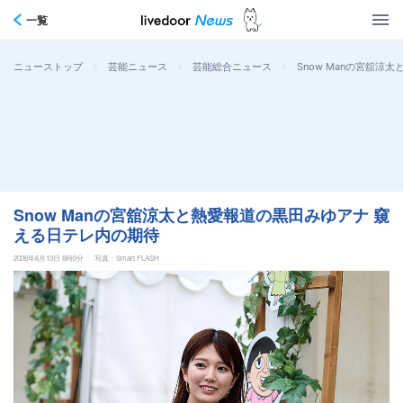
一覧
>
>
>
Snow Manの宮舘涼
ニューストップ
芸能ニュース
芸能総合ニュース
Snow Manの宮舘涼太と熱愛報道の黒田みゆアナ 窺
える日テレ内の期待
2026年6月13日 6時0分
写真：Smart FLASH