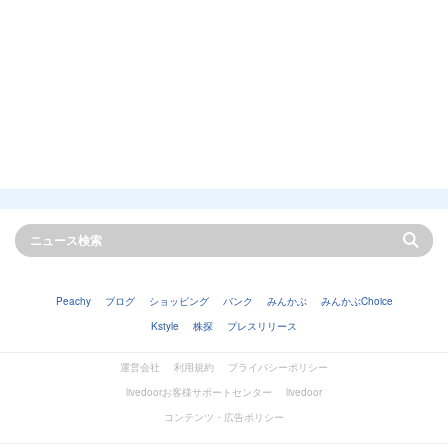
Peachy
ブログ
ショッピング
バンク
みんかぶ
みんかぶChoice
Kstyle
株探
プレスリリース
運営会社
利用規約
プライバシーポリシー
livedoorお客様サポートセンター
livedoor
コンテンツ・広告ポリシー