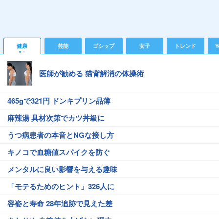
健康
芸能
ゴシップ
女子
トレンド
Y
医師が勧める 猫背解消の体操術
465gで321円 ドンキプリン品薄
麻辣湯 具材次第でカツ丼級に
うつ病患者の本音とNGな接し方
キノコで血糖値スパイクを防ぐ
メンタルに良い影響を与える趣味
「モテるためのヒント」326人に
容姿と寿命 28年追跡で見えた差