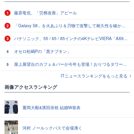
藤原竜也、「労務改善」アピール
1
「Galaxy S8」を火あぶり＆刃物で攻撃して耐久性を確かめるムービーが公開中
2
パナソニック、55 / 65 / 85インチの4KテレビVIERA「AX900シリーズ」4機種を発表
3
オセロ松嶋Pの「黒ナプキン」
4
屋上展望台のカフェ＆バーが今年も登場！おりづるタワー「ROOF TOP CAFE & BAR 2026」
5
ITニュースランキングをもっと見る
画像アクセスランキング
重岡大毅&濱田崇裕 結婚W発表
河村 ノールックパスで会場沸く