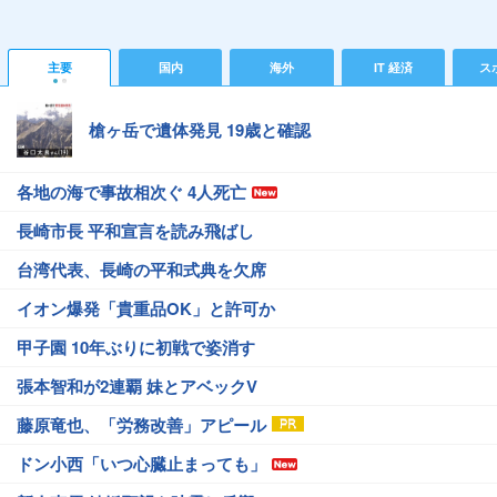
主要
国内
海外
IT 経済
ス
槍ヶ岳で遺体発見 19歳と確認
各地の海で事故相次ぐ 4人死亡
長崎市長 平和宣言を読み飛ばし
台湾代表、長崎の平和式典を欠席
イオン爆発「貴重品OK」と許可か
甲子園 10年ぶりに初戦で姿消す
張本智和が2連覇 妹とアベックV
藤原竜也、「労務改善」アピール
ドン小西「いつ心臓止まっても」