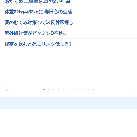
あたりめ 血糖値を上げない理由
体重62kg→82kgに 寺田心の生活
夏のむくみ対策 ツボ&反射区押し
紫外線対策がビタミンD不足に
緑茶を飲むと死亡リスク低まる?