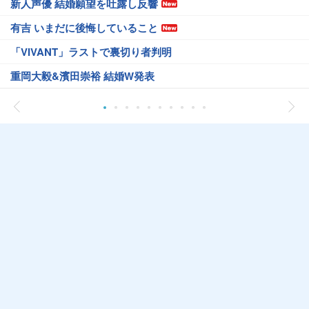
新人声優 結婚願望を吐露し反響
有吉 いまだに後悔していること
「VIVANT」ラストで裏切り者判明
重岡大毅&濱田崇裕 結婚W発表