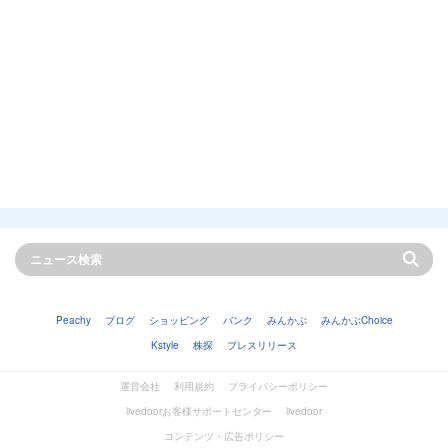
Peachy
ブログ
ショッピング
バンク
みんかぶ
みんかぶChoice
Kstyle
株探
プレスリリース
運営会社
利用規約
プライバシーポリシー
livedoorお客様サポートセンター
livedoor
コンテンツ・広告ポリシー