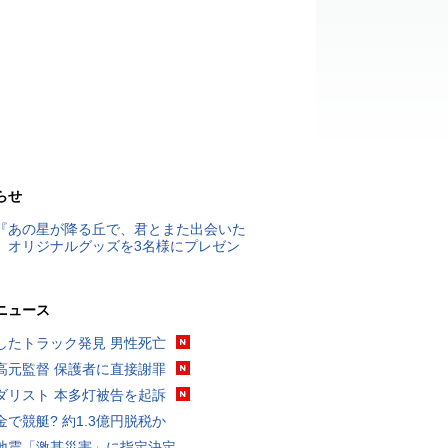
らせ
『あの星が降る丘で、君とまた出会いた
』オリジナルグッズを3名様にプレゼン
ニュース
したトラック発見 男性死亡
高元監督 保護者に直接謝罪
ダリスト 本多灯被告を起訴
金で競艇? 約1.3億円脱税か
地震「激甚災害」に指定決定