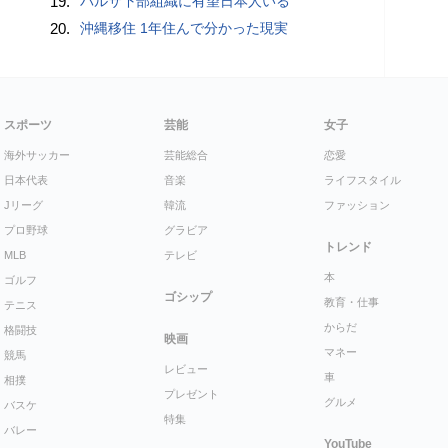
19.
バルサ下部組織に有望日本人いる
20.
沖縄移住 1年住んで分かった現実
スポーツ
芸能
女子
海外サッカー
芸能総合
恋愛
日本代表
音楽
ライフスタイル
Jリーグ
韓流
ファッション
プロ野球
グラビア
トレンド
MLB
テレビ
本
ゴルフ
ゴシップ
教育・仕事
テニス
からだ
格闘技
映画
マネー
競馬
レビュー
車
相撲
プレゼント
グルメ
バスケ
特集
バレー
YouTube