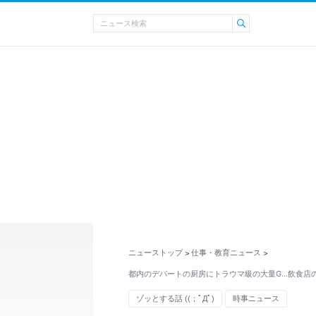
ニューストップ
仕事・教育ニュース
>
>
都内のデパートの厨房にトラウマ級の大量G…飲食店
ゾッとする話 ((；ﾟДﾟ)
時事ニュース