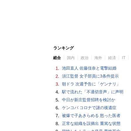
ランキング
総合
国内
政治
海外
経済
IT
1.
池田直人 佐藤佳奈と電撃結婚
2.
須江監督 女子部員に3条件提示
3.
朝ドラ 次週予告に「ゲンナリ」
4.
駅で流れた「不適切音声」に声明
5.
中日が新庄監督招聘を検討か
6.
ケンコバ コロナで謎の後遺症
7.
被爆で子あきらめる 怒った医者
8.
正常な組織を誤摘出 重篤な状態