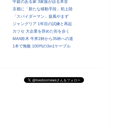
中庭のある家 3家族が語る本音
京都に「新たな移動手段」初上陸
「スパイダーマン」旋風やまず
ジャングリア 1年目の試練と再起
カツセ 大企業を辞めた街を歩く
MAX鈴木 牛丼2杯から35杯への道
1本で無敵 100均の3in1ケーブル