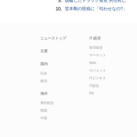
9.
脱輪したトラック発見 男性死亡
10.
堂本剛の投稿に「匂わせなの?」
ニューストップ
IT 経済
経済総合
主要
マーケット
Web
国内
ガジェット
社会
ITビジネス
政治
IT総合
海外
PR
海外総合
韓国
中国