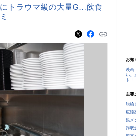
にトラウマ級の大量G…飲食
コミ
お知
映画
い。
ト！
主要
脱輪
広陵
銀メ
詐取
熊本