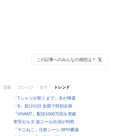
この記事へのみんなの感想は？
芸能
ゴシップ
女子
トレンド
「Tシャツが乾くまで」夫が帰還
「8」並びの日 全国で特別企画
『VIVANT』配信1000万回を突破
実写ゼルダ 故ニール出演が判明
「ヤニねこ」注射シーン BPO審議