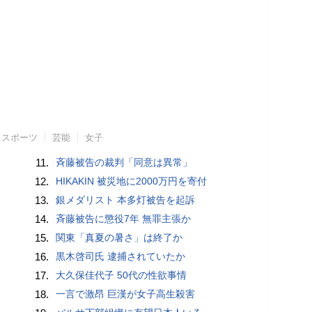
スポーツ
芸能
女子
11.
斉藤被告の裁判「同意は異常」
12.
HIKAKIN 被災地に2000万円を寄付
13.
銀メダリスト 本多灯被告を起訴
14.
斉藤被告に懲役7年 無罪主張か
15.
関東「真夏の暑さ」は終了か
16.
黒木啓司氏 逮捕されていたか
17.
大久保佳代子 50代の性欲事情
18.
一言で激昂 巨漢が女子高生殺害