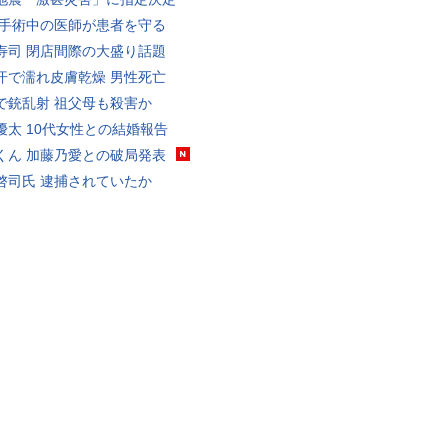
 手術中の医師が患者を守る
寿司 閉店間際の大盛り話題
汗で濡れ皮膚乾燥 男性死亡
で銃乱射 祖父母も殺害か
優太 10代女性との結婚報告
くん 加藤乃愛との破局発表
啓司氏 逮捕されていたか