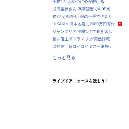
子猫4匹 おやつに心が解ける
成田童夢さん 高卒認定でAI95点
猫2匹が箱争い 娘の一手で仲直り
HIKAKIN 熊本地震に2000万円寄付
ジャングリア 開業1年で巻き返し
蒼井優主演ドラマ 夫が突然帰宅
出前館「超ゴイゴイヤスー夏祭」
もっと見る
ライブドアニュースを読もう！