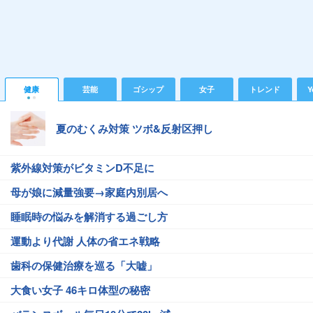
健康
芸能
ゴシップ
女子
トレンド
Y
夏のむくみ対策 ツボ&反射区押し
紫外線対策がビタミンD不足に
母が娘に減量強要→家庭内別居へ
睡眠時の悩みを解消する過ごし方
運動より代謝 人体の省エネ戦略
歯科の保健治療を巡る「大嘘」
大食い女子 46キロ体型の秘密