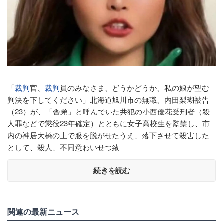
「
裁判
官、
裁判
員のみなさま、どうかどうか、私の娘が望む
判決を下してください」北海道旭川市の無職、内田梨瑚被告
（23）が、「舎弟」と呼んでいた共犯の小西優花受刑者（殺
人罪などで懲役23年確定）とともに女子高校生を監禁し、市
内の神居大橋の上で服を脱がせたうえ、落下させて殺害した
として、殺人、不同意わいせつ致
続きを読む
関連の最新ニュース