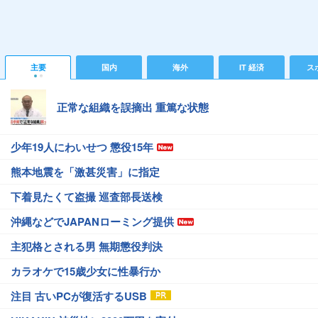
主要
国内
海外
IT 経済
ス
正常な組織を誤摘出 重篤な状態
少年19人にわいせつ 懲役15年
熊本地震を「激甚災害」に指定
下着見たくて盗撮 巡査部長送検
沖縄などでJAPANローミング提供
主犯格とされる男 無期懲役判決
カラオケで15歳少女に性暴行か
注目 古いPCが復活するUSB