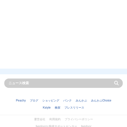
Peachy
ブログ
ショッピング
バンク
みんかぶ
みんかぶChoice
Kstyle
株探
プレスリリース
運営会社
利用規約
プライバシーポリシー
livedoorお客様サポートセンター
livedoor