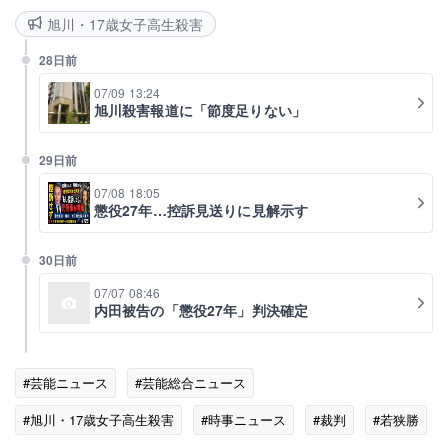
旭川・17歳女子高生殺害
28日前
07/09 13:24
旭川殺害報道に「節度足りない」
29日前
07/08 18:05
懲役27年…控訴見送りに見解示す
30日前
07/07 08:46
内田被告の「懲役27年」判決確定
#芸能ニュース
#芸能総合ニュース
#旭川・17歳女子高生殺害
#時事ニュース
#裁判
#若狭勝