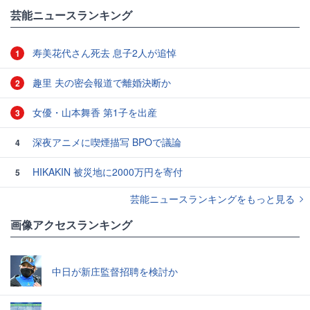
芸能ニュースランキング
寿美花代さん死去 息子2人が追悼
1
趣里 夫の密会報道で離婚決断か
2
女優・山本舞香 第1子を出産
3
深夜アニメに喫煙描写 BPOで議論
4
HIKAKIN 被災地に2000万円を寄付
5
芸能ニュースランキングをもっと見る
画像アクセスランキング
中日が新庄監督招聘を検討か