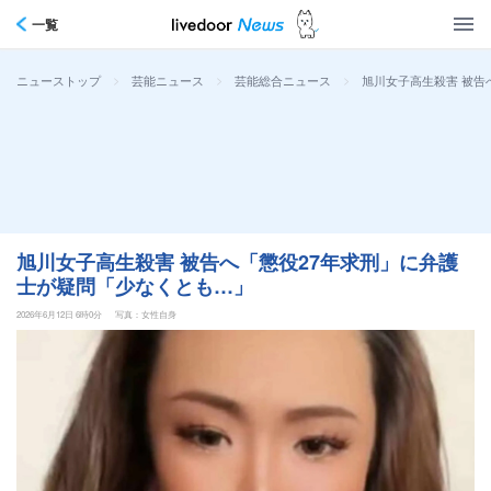
一覧
>
>
>
旭川女子高生殺害 被告
ニューストップ
芸能ニュース
芸能総合ニュース
旭川女子高生殺害 被告へ「懲役27年求刑」に弁護
士が疑問「少なくとも…」
2026年6月12日 6時0分
写真：女性自身