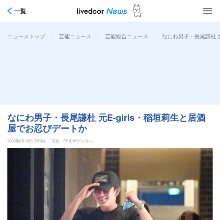
一覧
>
>
>
なにわ男子・長尾謙杜 元
ニューストップ
芸能ニュース
芸能総合ニュース
なにわ男子・長尾謙杜 元E-girls・稲垣莉生と居酒
屋でお忍びデートか
2026年6月12日 7時0分
写真：FRIDAYデジタル