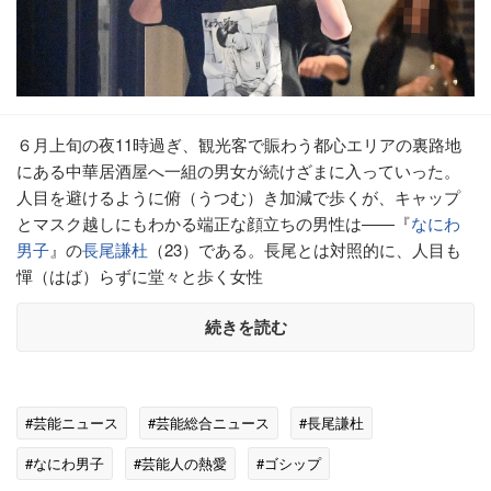
６月上旬の夜11時過ぎ、観光客で賑わう都心エリアの裏路地
にある中華居酒屋へ一組の男女が続けざまに入っていった。
人目を避けるように俯（うつむ）き加減で歩くが、キャップ
とマスク越しにもわかる端正な顔立ちの男性は――『
なにわ
男子
』の
長尾謙杜
（23）である。長尾とは対照的に、人目も
憚（はば）らずに堂々と歩く女性
続きを読む
#芸能ニュース
#芸能総合ニュース
#長尾謙杜
#なにわ男子
#芸能人の熱愛
#ゴシップ