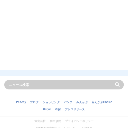
Peachy
ブログ
ショッピング
バンク
みんかぶ
みんかぶChoice
Kstyle
株探
プレスリリース
運営会社
利用規約
プライバシーポリシー