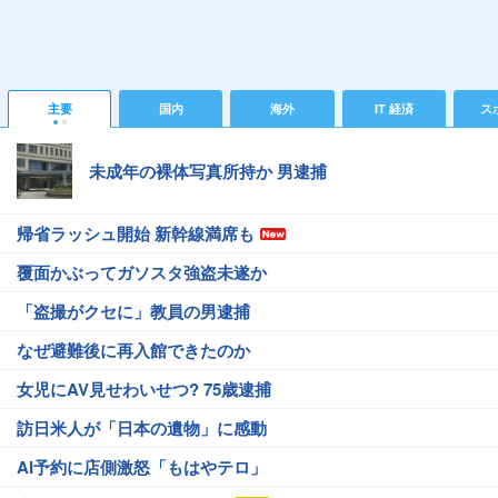
主要
国内
海外
IT 経済
ス
未成年の裸体写真所持か 男逮捕
帰省ラッシュ開始 新幹線満席も
覆面かぶってガソスタ強盗未遂か
「盗撮がクセに」教員の男逮捕
なぜ避難後に再入館できたのか
女児にAV見せわいせつ? 75歳逮捕
訪日米人が「日本の遺物」に感動
AI予約に店側激怒「もはやテロ」