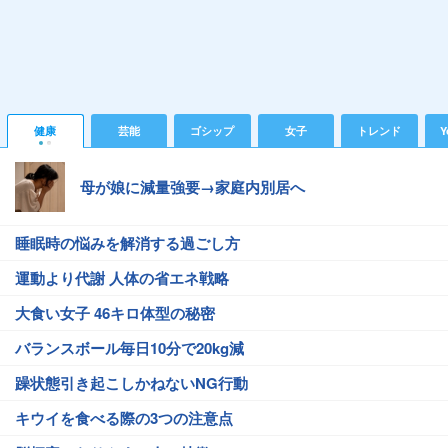
健康
芸能
ゴシップ
女子
トレンド
Y
母が娘に減量強要→家庭内別居へ
睡眠時の悩みを解消する過ごし方
運動より代謝 人体の省エネ戦略
大食い女子 46キロ体型の秘密
バランスボール毎日10分で20kg減
躁状態引き起こしかねないNG行動
キウイを食べる際の3つの注意点