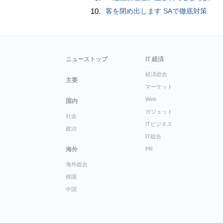
10.
客を閉め出します SAで徹底対策
ニューストップ
IT 経済
経済総合
主要
マーケット
Web
国内
ガジェット
社会
ITビジネス
政治
IT総合
海外
PR
海外総合
韓国
中国