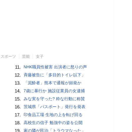
スポーツ
芸能
女子
11.
NHK職員性被害 出演者に怒りの声
12.
斉藤被告に「多目的トイレ以下」
13.
「泥酔者」熊本で通報が頻発か
14.
7歳に暴行か 施設従業員の女逮捕
15.
みな実を守った? 粋な行動に称賛
16.
茨城県「パスポート」発行を発表
17.
印食品工場 生地の上を転げ回る
18.
高校生の信子 勉強中の姿を公開
19.
家の隣が民泊「トラウマなった」