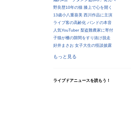
野良歴10年の猫 膝上で心を開く
13歳小八重葵美 西川作品に主演
ライブ客の高齢化 バンドの本音
人気YouTuber 梨盗難農家に寄付
子猫が柵の隙間をすり抜け脱走
好井まさお 女子大生の怪談披露
もっと見る
ライブドアニュースを読もう！