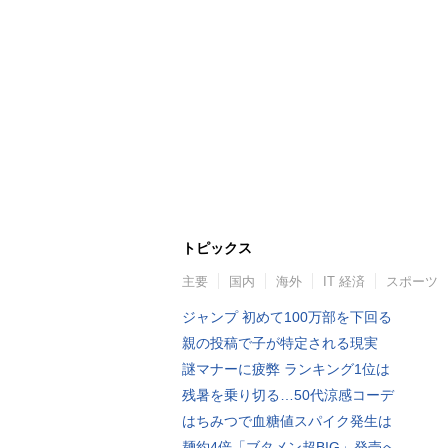
トピックス
主要
国内
海外
IT 経済
スポーツ
ジャンプ 初めて100万部を下回る
親の投稿で子が特定される現実
謎マナーに疲弊 ランキング1位は
残暑を乗り切る…50代涼感コーデ
はちみつで血糖値スパイク発生は
麺約4倍「ブタメン超BIG」発売へ