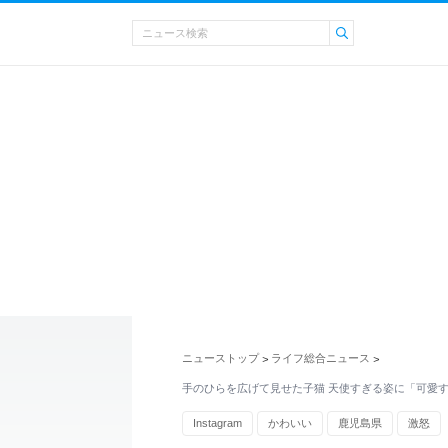
ニューストップ
ライフ総合ニュース
>
>
手のひらを広げて見せた子猫 天使すぎる姿に「可愛
Instagram
かわいい
鹿児島県
激怒