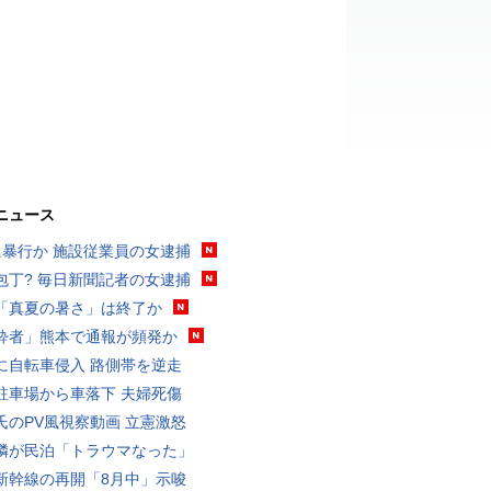
ニュース
に暴行か 施設従業員の女逮捕
包丁? 毎日新聞記者の女逮捕
「真夏の暑さ」は終了か
酔者」熊本で通報が頻発か
に自転車侵入 路側帯を逆走
駐車場から車落下 夫婦死傷
氏のPV風視察動画 立憲激怒
隣が民泊「トラウマなった」
新幹線の再開「8月中」示唆