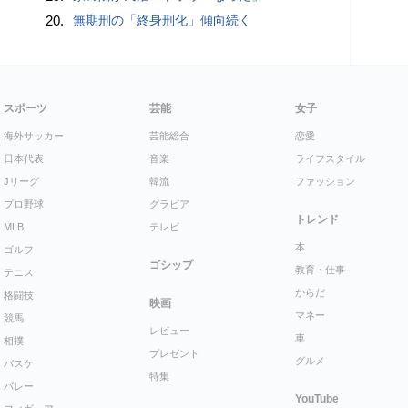
20.
無期刑の「終身刑化」傾向続く
スポーツ
芸能
女子
海外サッカー
芸能総合
恋愛
日本代表
音楽
ライフスタイル
Jリーグ
韓流
ファッション
プロ野球
グラビア
トレンド
MLB
テレビ
本
ゴルフ
ゴシップ
教育・仕事
テニス
からだ
格闘技
映画
マネー
競馬
レビュー
車
相撲
プレゼント
グルメ
バスケ
特集
バレー
YouTube