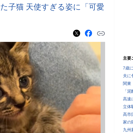
た子猫 天使すぎる姿に「可愛
主要
7歳
夫に
関東
「泥
高速
立体
高市
家の
九州