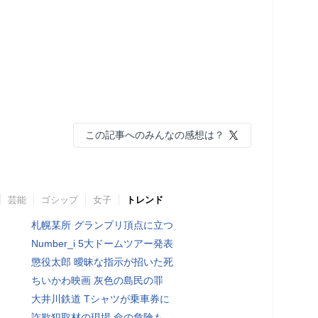
この記事へのみんなの感想は？
芸能
ゴシップ
女子
トレンド
札幌某所 グランプリ頂点に立つ
Number_i 5大ドームツアー発表
懲役太郎 曖昧な指示が招いた死
ちいかわ映画 灰色の島民の罪
大井川鉄道 Tシャツが乗車券に
詐欺犯取材の現場 命の危険も