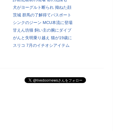
犬がヨーグルト断られ 拗ねた顔
茨城 群馬の了解得てパスポート
シンクのジーン MCU本流に登場
甘えん坊猫 飼い主の腕にダイブ
がんと失明乗り越え 猫が19歳に
スリコ 7月のイチオシアイテム