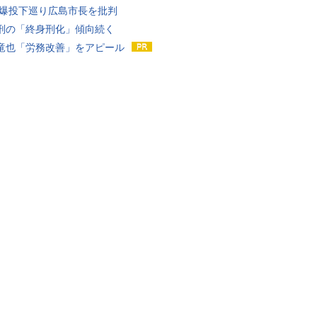
原爆投下巡り広島市長を批判
刑の「終身刑化」傾向続く
竜也「労務改善」をアピール