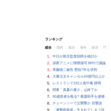
ランキング
総合
国内
政治
海外
経済
IT
1.
中日が新庄監督招聘を検討か
2.
深夜アニメに喫煙描写 BPOで議論
3.
斉藤慎二被告 懲役7年を求刑
4.
大量注文キャンセル43億円以上か
5.
レストランで192人食中毒 静岡
6.
関東「真夏の暑さ」は終了か
7.
90歳患者を殴る? 看護助手を逮捕
8.
チェーンソーで父襲撃か 目撃談
9.
「避難所格差」生まれてしまう訳