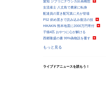
愛知 ジブリにナウシカ区画構想
女流雀士 八丈島で農家に転身
配達員の置き配写真に犬が登場
PS2 斜め置きで読み込み復活の技
HIKAKIN 熊本地震に2000万円寄付
子猫4匹 おやつに心が解ける
西郷隆盛の書 99%偽物説を覆す
もっと見る
ライブドアニュースを読もう！