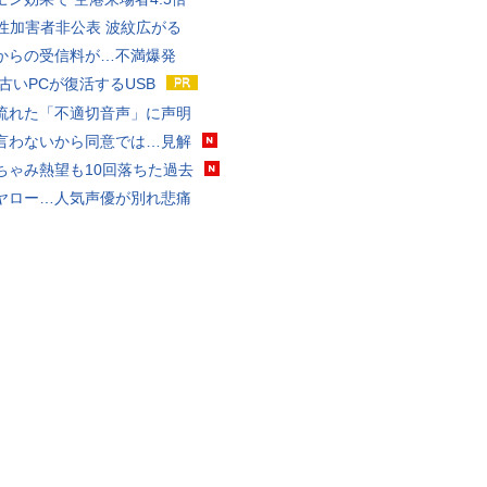
K性加害者非公表 波紋広がる
からの受信料が…不満爆発
 古いPCが復活するUSB
流れた「不適切音声」に声明
言わないから同意では…見解
ちゃみ熱望も10回落ちた過去
ヤロー…人気声優が別れ悲痛