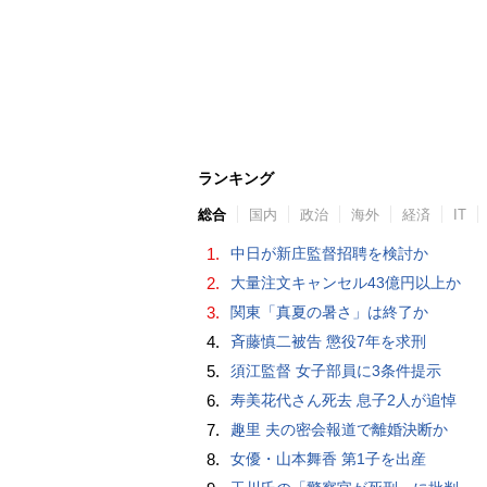
ランキング
総合
国内
政治
海外
経済
IT
1.
中日が新庄監督招聘を検討か
2.
大量注文キャンセル43億円以上か
3.
関東「真夏の暑さ」は終了か
4.
斉藤慎二被告 懲役7年を求刑
5.
須江監督 女子部員に3条件提示
6.
寿美花代さん死去 息子2人が追悼
7.
趣里 夫の密会報道で離婚決断か
8.
女優・山本舞香 第1子を出産