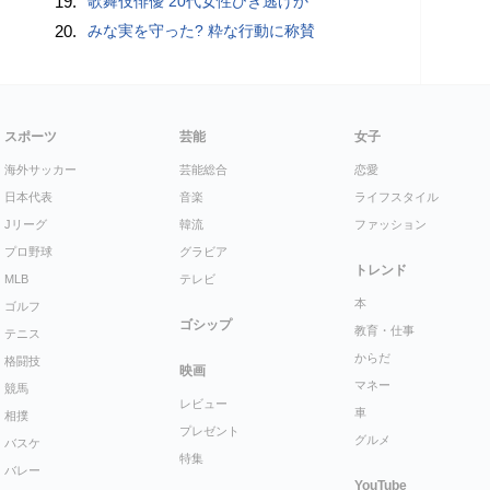
19.
歌舞伎俳優 20代女性ひき逃げか
20.
みな実を守った? 粋な行動に称賛
スポーツ
芸能
女子
海外サッカー
芸能総合
恋愛
日本代表
音楽
ライフスタイル
Jリーグ
韓流
ファッション
プロ野球
グラビア
トレンド
MLB
テレビ
本
ゴルフ
ゴシップ
教育・仕事
テニス
からだ
格闘技
映画
マネー
競馬
レビュー
車
相撲
プレゼント
グルメ
バスケ
特集
バレー
YouTube