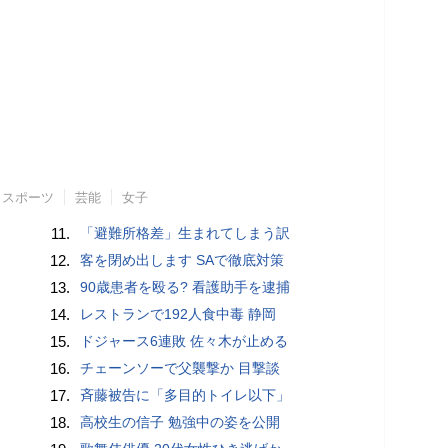
スポーツ
芸能
女子
11.
「避難所格差」生まれてしまう訳
12.
客を閉め出します SAで徹底対策
13.
90歳患者を殴る? 看護助手を逮捕
14.
レストランで192人食中毒 静岡
15.
ドジャース6連敗 佐々木が止める
16.
チェーンソーで父襲撃か 目撃談
17.
斉藤被告に「多目的トイレ以下」
18.
高校生の信子 勉強中の姿を公開