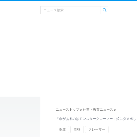
ニューストップ
仕事・教育ニュース
>
>
「非があるのはモンスタークレーマー」娘にダメ出し
謝罪
性格
クレーマー