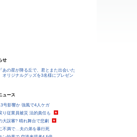
らせ
『あの星が降る丘で、君とまた出会いた
』オリジナルグッズを3名様にプレゼン
ニュース
13号影響か 強風で4人ケガ
戻り従業員被災 法的責任も
の大誤審? 晴れ舞台で悲劇
に不満で…夫の弟を暴行死
モン効果で 空港来場者4.5倍