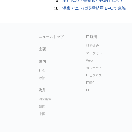
9.
玉川氏の「警察官が死刑」に批判
10.
深夜アニメに喫煙描写 BPOで議論
ニューストップ
IT 経済
経済総合
主要
マーケット
Web
国内
ガジェット
社会
ITビジネス
政治
IT総合
海外
PR
海外総合
韓国
中国