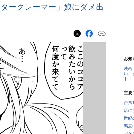
スタークレーマー」娘にダメ出
お知
映画
い。
ト！
主要
台風
店に
世紀
態度
ポケ