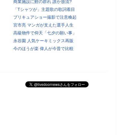
商業施設に鯉の群れ 誰か放流?
「Tシャツが」主題歌の歌詞着目
プリキュアショー撮影で注意喚起
宮市亮 マンガが支えた選手人生
高級物件で仰天「七夕の願い事」
永谷園 人気ケーキミックス再販
今のほうが楽 偉人が今昔で比較