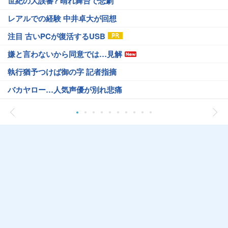
世紀の大誤審? 晴れ舞台で悲劇
レアルでの経験 中井卓大が回想
注目 古いPCが復活するUSB
嫌と言わないから同意では…見解
執行猶予つけば御の字 記者指摘
バカヤロー…人気声優が別れ悲痛