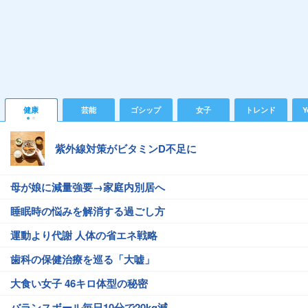
健康
芸能
ゴシップ
女子
トレンド
Y
紫外線対策がビタミンD不足に
母が娘に減量強要→家庭内別居へ
睡眠時の悩みを解消する過ごし方
運動より代謝 人体の省エネ戦略
歯科の保健治療を巡る「大嘘」
大食い女子 46キロ体型の秘密
バランスボール毎日10分で20kg減