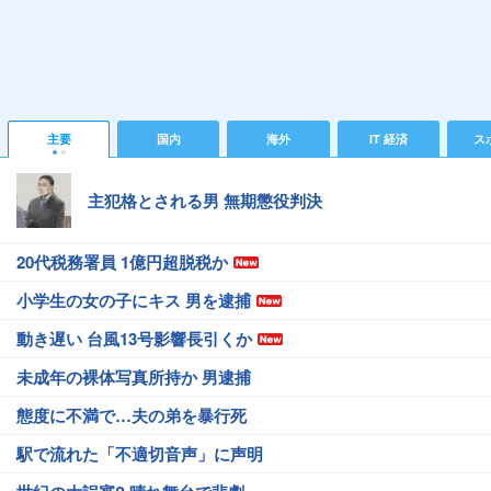
主要
国内
海外
IT 経済
ス
主犯格とされる男 無期懲役判決
20代税務署員 1億円超脱税か
小学生の女の子にキス 男を逮捕
動き遅い 台風13号影響長引くか
未成年の裸体写真所持か 男逮捕
態度に不満で…夫の弟を暴行死
駅で流れた「不適切音声」に声明