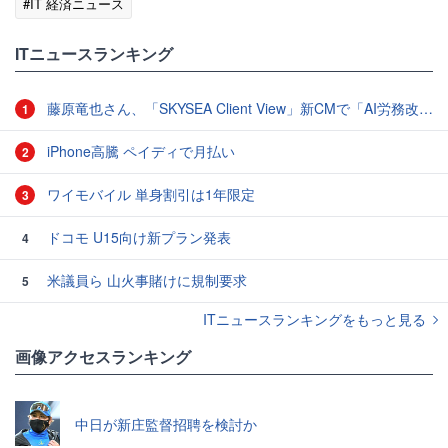
#IT 経済ニュース
ITニュースランキング
藤原竜也さん、「SKYSEA Client View」新CMで「AI労務改善」をアピール 働き方をAIが分析したら「すぐに休んで」と言われる？
1
iPhone高騰 ペイディで月払い
2
ワイモバイル 単身割引は1年限定
3
ドコモ U15向け新プラン発表
4
米議員ら 山火事賭けに規制要求
5
ITニュースランキングをもっと見る
画像アクセスランキング
中日が新庄監督招聘を検討か