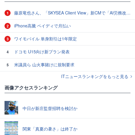
藤原竜也さん、「SKYSEA Client View」新CMで「AI労務改善」をアピール 働き方をAIが分析したら「すぐに休んで」と言われる？
1
iPhone高騰 ペイディで月払い
2
ワイモバイル 単身割引は1年限定
3
ドコモ U15向け新プラン発表
4
米議員ら 山火事賭けに規制要求
5
ITニュースランキングをもっと見る
画像アクセスランキング
中日が新庄監督招聘を検討か
関東「真夏の暑さ」は終了か