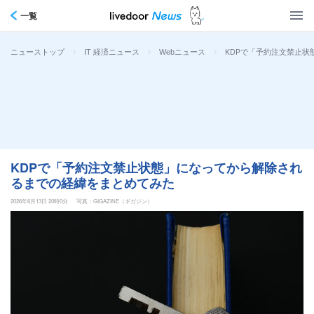
一覧
>
>
>
KDPで「予約注文禁止
ニューストップ
IT 経済ニュース
Webニュース
KDPで「予約注文禁止状態」になってから解除され
るまでの経緯をまとめてみた
2026年6月13日 20時0分
写真：GIGAZINE（ギガジン）