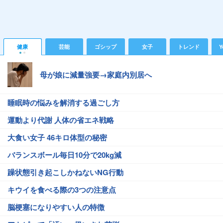
健康
芸能
ゴシップ
女子
トレンド
Y
母が娘に減量強要→家庭内別居へ
睡眠時の悩みを解消する過ごし方
運動より代謝 人体の省エネ戦略
大食い女子 46キロ体型の秘密
バランスボール毎日10分で20kg減
躁状態引き起こしかねないNG行動
キウイを食べる際の3つの注意点
脳梗塞になりやすい人の特徴