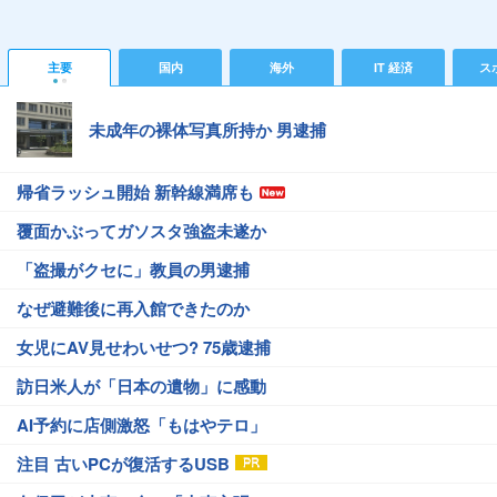
主要
国内
海外
IT 経済
ス
未成年の裸体写真所持か 男逮捕
帰省ラッシュ開始 新幹線満席も
覆面かぶってガソスタ強盗未遂か
「盗撮がクセに」教員の男逮捕
なぜ避難後に再入館できたのか
女児にAV見せわいせつ? 75歳逮捕
訪日米人が「日本の遺物」に感動
AI予約に店側激怒「もはやテロ」
注目 古いPCが復活するUSB