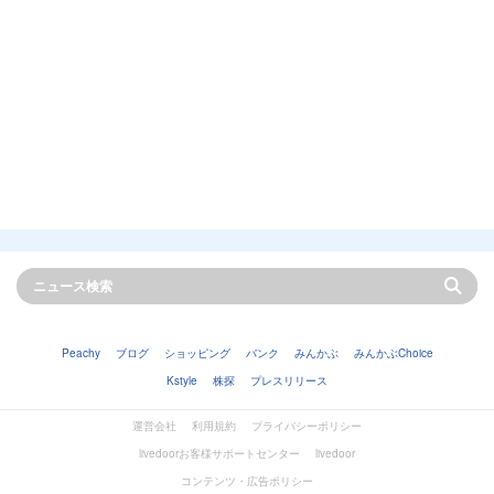
Peachy
ブログ
ショッピング
バンク
みんかぶ
みんかぶChoice
Kstyle
株探
プレスリリース
運営会社
利用規約
プライバシーポリシー
livedoorお客様サポートセンター
livedoor
コンテンツ・広告ポリシー