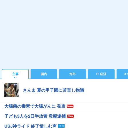
主要
国内
海外
IT 経済
ス
さんま 夏の甲子園に苦言し物議
大腸菌の毒素で大腸がんに 発表
子ども3人を2日半放置 母親逮捕
USJ神ライド 終了惜しむ声