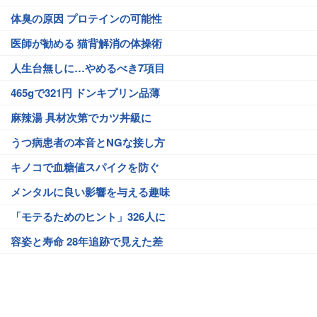
体臭の原因 プロテインの可能性
医師が勧める 猫背解消の体操術
人生台無しに…やめるべき7項目
465gで321円 ドンキプリン品薄
麻辣湯 具材次第でカツ丼級に
うつ病患者の本音とNGな接し方
キノコで血糖値スパイクを防ぐ
メンタルに良い影響を与える趣味
「モテるためのヒント」326人に
容姿と寿命 28年追跡で見えた差