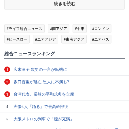
続きを読む
#ライフ総合ニュース
#南アジア
#中東
#ロンドン
#ヒースロー
#エアアジア
#東南アジア
#エアバス
総合ニュースランキング
広末涼子 次男の一言が転機に
1
坂口杏里が逃亡 恩人に不満も?
2
台湾代表、長崎の平和式典を欠席
3
声優4人「踊る」で最高幹部役
4
大阪メトロの列車で「煙が充満」
5