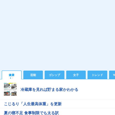
健康
芸能
ゴシップ
女子
トレンド
Y
冷蔵庫を見れば貯まる家かわかる
こじるり「人生最高体重」を更新
夏の寝不足 食事制限でも太る訳