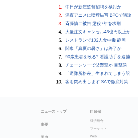
1.
中日が新庄監督招聘を検討か
2.
深夜アニメに喫煙描写 BPOで議論
3.
斉藤慎二被告 懲役7年を求刑
4.
大量注文キャンセル43億円以上か
5.
レストランで192人食中毒 静岡
6.
関東「真夏の暑さ」は終了か
7.
90歳患者を殴る? 看護助手を逮捕
8.
チェーンソーで父襲撃か 目撃談
9.
「避難所格差」生まれてしまう訳
10.
客を閉め出します SAで徹底対策
ニューストップ
IT 経済
経済総合
主要
マーケット
Web
国内