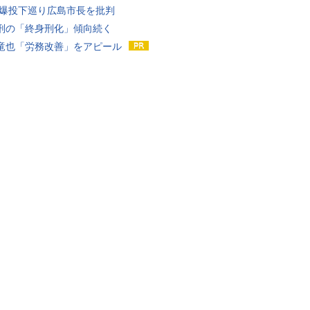
原爆投下巡り広島市長を批判
刑の「終身刑化」傾向続く
竜也「労務改善」をアピール