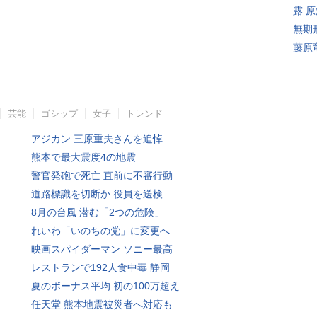
露 
無期
藤原
芸能
ゴシップ
女子
トレンド
アジカン 三原重夫さんを追悼
熊本で最大震度4の地震
警官発砲で死亡 直前に不審行動
道路標識を切断か 役員を送検
8月の台風 潜む「2つの危険」
れいわ「いのちの党」に変更へ
映画スパイダーマン ソニー最高
レストランで192人食中毒 静岡
夏のボーナス平均 初の100万超え
任天堂 熊本地震被災者へ対応も