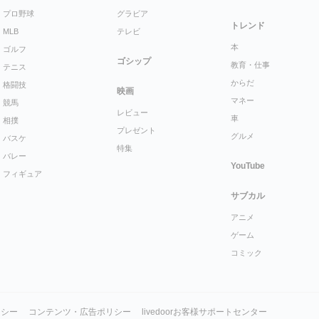
プロ野球
グラビア
トレンド
MLB
テレビ
本
ゴルフ
ゴシップ
教育・仕事
テニス
からだ
格闘技
映画
マネー
競馬
レビュー
車
相撲
プレゼント
グルメ
バスケ
特集
バレー
YouTube
フィギュア
サブカル
アニメ
ゲーム
コミック
リシー
コンテンツ・広告ポリシー
livedoorお客様サポートセンター