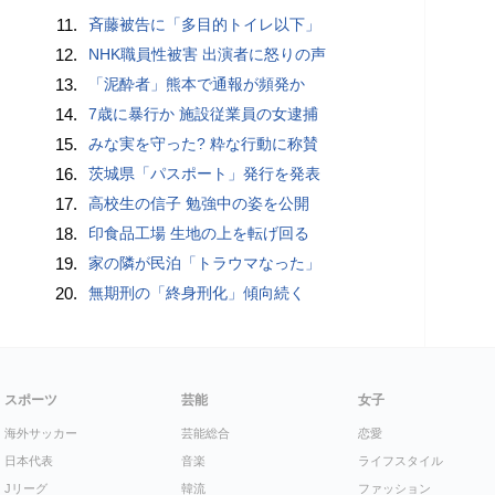
11.
斉藤被告に「多目的トイレ以下」
12.
NHK職員性被害 出演者に怒りの声
13.
「泥酔者」熊本で通報が頻発か
14.
7歳に暴行か 施設従業員の女逮捕
15.
みな実を守った? 粋な行動に称賛
16.
茨城県「パスポート」発行を発表
17.
高校生の信子 勉強中の姿を公開
18.
印食品工場 生地の上を転げ回る
19.
家の隣が民泊「トラウマなった」
20.
無期刑の「終身刑化」傾向続く
スポーツ
芸能
女子
海外サッカー
芸能総合
恋愛
日本代表
音楽
ライフスタイル
Jリーグ
韓流
ファッション