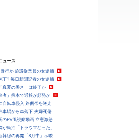
ニュース
に暴行か 施設従業員の女逮捕
包丁? 毎日新聞記者の女逮捕
「真夏の暑さ」は終了か
酔者」熊本で通報が頻発か
に自転車侵入 路側帯を逆走
駐車場から車落下 夫婦死傷
氏のPV風視察動画 立憲激怒
隣が民泊「トラウマなった」
新幹線の再開「8月中」示唆