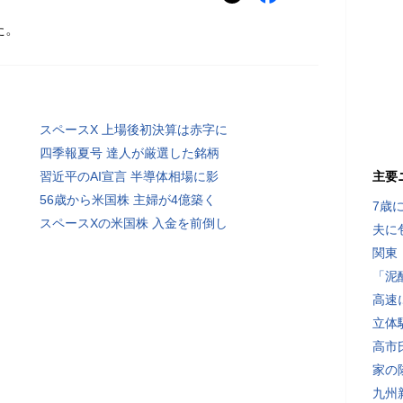
た。
スペースX 上場後初決算は赤字に
四季報夏号 達人が厳選した銘柄
習近平のAI宣言 半導体相場に影
主要
56歳から米国株 主婦が4億築く
7歳
スペースXの米国株 入金を前倒し
夫に
関東
「泥
高速
立体
高市
家の
九州