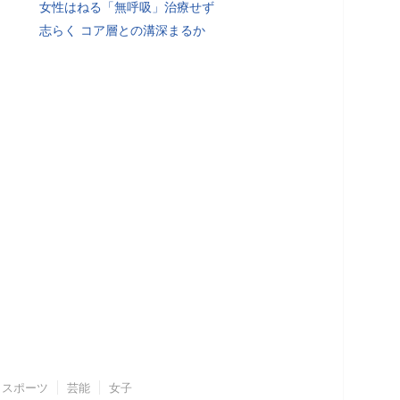
女性はねる「無呼吸」治療せず
志らく コア層との溝深まるか
スポーツ
芸能
女子