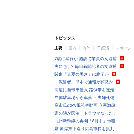
トピックス
主要
国内
海外
IT 経済
スポーツ
7歳に暴行か 施設従業員の女逮捕
夫に包丁? 毎日新聞記者の女逮捕
関東「真夏の暑さ」は終了か
「泥酔者」熊本で通報が頻発か
高速に自転車侵入 路側帯を逆走
立体駐車場から車落下 夫婦死傷
高市氏のPV風視察動画 立憲激怒
家の隣が民泊「トラウマなった」
九州新幹線の再開「8月中」示唆
露 原爆投下巡り広島市長を批判