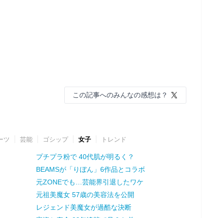
この記事へのみんなの感想は？
ーツ
芸能
ゴシップ
女子
トレンド
プチプラ粉で 40代肌が明るく？
BEAMSが「りぼん」6作品とコラボ
元ZONEでも…芸能界引退したワケ
元祖美魔女 57歳の美容法を公開
レジェンド美魔女が過酷な決断