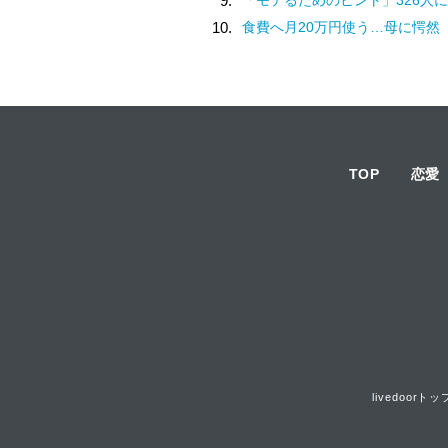
9.
10.
食費へ月20万円使う…母に愕然
TOP
恋愛
livedoorトッ