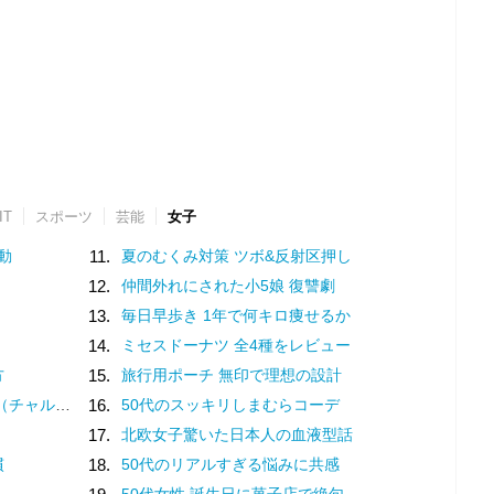
IT
スポーツ
芸能
女子
動
11.
夏のむくみ対策 ツボ&反射区押し
12.
仲間外れにされた小5娘 復讐劇
13.
毎日早歩き 1年で何キロ痩せるか
14.
ミセスドーナツ 全4種をレビュー
方
15.
旅行用ポーチ 無印で理想の設計
？褒め言葉です♡
16.
50代のスッキリしまむらコーデ
17.
北欧女子驚いた日本人の血液型話
慣
18.
50代のリアルすぎる悩みに共感
50代女性 誕生日に菓子店で絶句