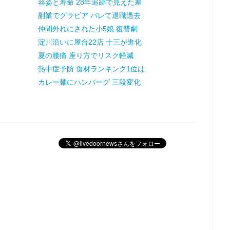
容姿と寿命 28年追跡で見えた差
副業でグラビア バレて退職過去
仲間外れにされた小5娘 復讐劇
淀川沿いに屋台22店 十三が進化
夏の腰痛 座り方でリスク軽減
熱中症予防 食材ランキング1位は
カレー麺にハンバーグ 三段変化