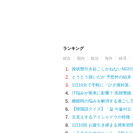
ランキング
総合
国内
政治
海外
経済
1.
躁状態引き起こしかねないNG行
2.
とうとう脱いだか 予想外の結末
3.
1日10分で手軽に「ひざ痛対策」
4.
汗悩みが将来に影響？ 医師警鐘
5.
睡眠時の悩みを解消する過ごし
6.
【韓国語クイズ】「잘 어울려요（チャル オウルリョヨ）」の意味は
7.
古見えするアイシャドウの特徴
8.
1日10回 お腹引き締まる簡単習
「モテるためのヒント」326人に