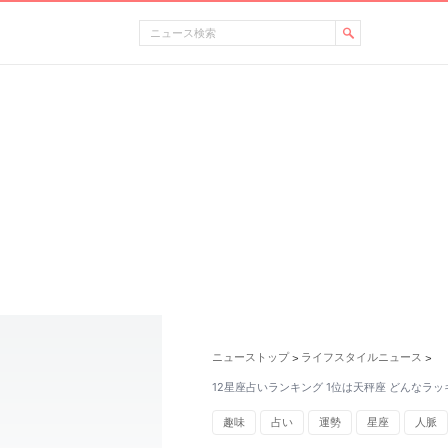
ニューストップ
ライフスタイルニュース
>
>
12星座占いランキング 1位は天秤座 どんなラ
趣味
占い
運勢
星座
人脈