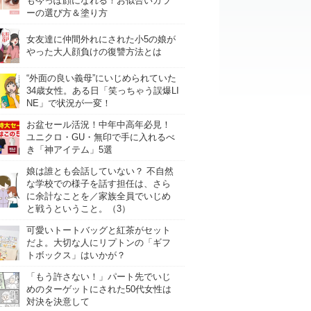
も今っぽ顔になれる！お似合いカラ
ーの選び方＆塗り方
女友達に仲間外れにされた小5の娘が
やった大人顔負けの復讐方法とは
“外面の良い義母”にいじめられていた
34歳女性。ある日「笑っちゃう誤爆LI
NE」で状況が一変！
お盆セール活況！中年中高年必見！
ユニクロ・GU・無印で手に入れるべ
き「神アイテム」5選
娘は誰とも会話していない？ 不自然
な学校での様子を話す担任は、さら
に余計なことを／家族全員でいじめ
と戦うということ。（3）
可愛いトートバッグと紅茶がセット
だよ。大切な人にリプトンの「ギフ
トボックス」はいかが？
「もう許さない！」パート先でいじ
めのターゲットにされた50代女性は
対決を決意して