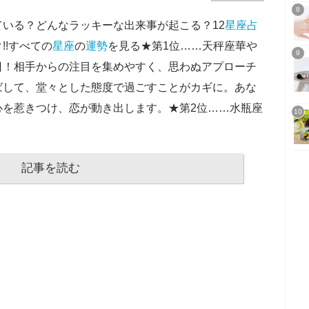
ている？どんなラッキーな出来事が起こる？12
星座
占
!!すべての
星座
の
運勢
を見る★第1位……天秤座華や
日！相手からの注目を集めやすく、思わぬアプローチ
ばして、堂々とした態度で過ごすことがカギに。あな
心を惹きつけ、恋が動き出します。★第2位……水瓶座
記事を読む