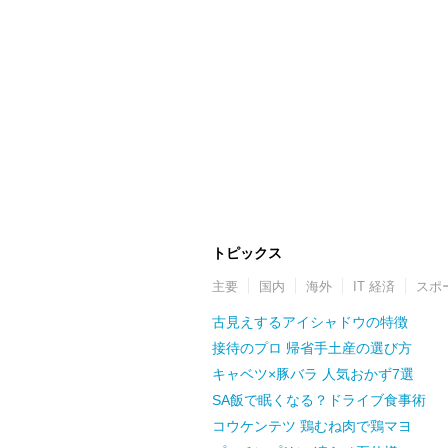
トピックス
主要
国内
海外
IT 経済
スポ
古見えするアイシャドウの特徴
接待のプロ 帰省手土産の選び方
キャベツ×豚バラ 人気おかず7選
SA飯で眠くなる？ドライブ食事術
コウケンテツ 鶏むね肉で鶏マヨ