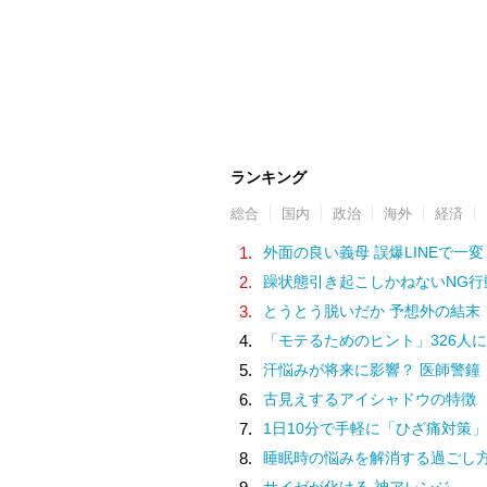
ランキング
総合
国内
政治
海外
経済
1.
外面の良い義母 誤爆LINEで一変
2.
躁状態引き起こしかねないNG行
3.
とうとう脱いだか 予想外の結末
4.
「モテるためのヒント」326人に
5.
汗悩みが将来に影響？ 医師警鐘
6.
古見えするアイシャドウの特徴
7.
1日10分で手軽に「ひざ痛対策」
8.
睡眠時の悩みを解消する過ごし
サイゼが化ける 神アレンジ