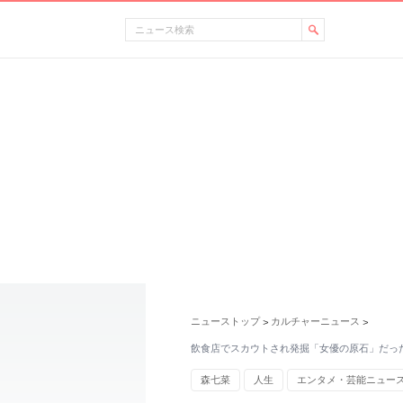
ニューストップ
カルチャーニュース
>
>
飲食店でスカウトされ発掘「女優の原石」だっ
森七菜
人生
エンタメ・芸能ニュー