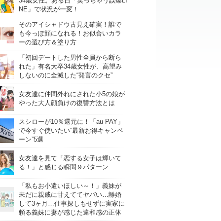
34歳女性。ある日「笑っちゃう誤爆LI
NE」で状況が一変！
そのアイシャドウ古見え確実！誰で
も今っぽ顔になれる！お似合いカラ
ーの選び方＆塗り方
「初回デートした男性全員から断ら
れた」有名大卒34歳女性が、高望み
しないのに全滅した“発言のクセ”
女友達に仲間外れにされた小5の娘が
やった大人顔負けの復讐方法とは
スシローが10％還元に！「au PAY」
で今すぐ使いたい“最新お得キャンペ
ーン”5選
女友達を見て「恋する女子は輝いて
る！」と感じる瞬間９パターン
「私もお小遣いほしい～！」義妹が
未だに親戚に甘えててヤバい…離婚
して3ヶ月…仕事探しもせずに実家に
頼る義妹に妻が感じた違和感の正体