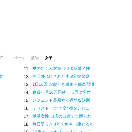
IT
スポーツ
芸能
女子
11.
夏のむくみ対策 ツボ&反射区押し
動
12.
仲間外れにされた小5娘 復讐劇
13.
1日10回 お腹引き締まる簡単習慣
14.
食費へ月20万円使う…母に愕然
15.
レジェンド美魔女が過酷な決断
16.
ミセスドーナツ 全4種をレビュー
17.
婚活女性 自虐の口癖で全断られ
方
18.
毎日早歩き 1年で何キロ痩せるか
50代のスッキリしまむらコーデ