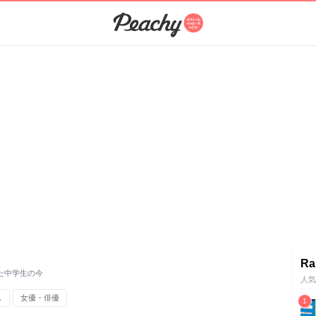
Ra
た中学生の今
人気
ス
女優・俳優