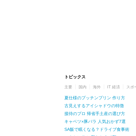
トピックス
主要
国内
海外
IT 経済
スポ
夏仕様のプッチンプリン 作り方
古見えするアイシャドウの特徴
接待のプロ 帰省手土産の選び方
キャベツ×豚バラ 人気おかず7選
SA飯で眠くなる？ドライブ食事術