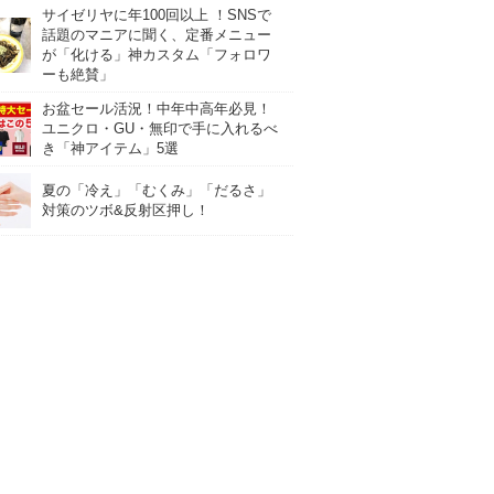
サイゼリヤに年100回以上 ！SNSで
話題のマニアに聞く、定番メニュー
が「化ける」神カスタム「フォロワ
ーも絶賛」
お盆セール活況！中年中高年必見！
ユニクロ・GU・無印で手に入れるべ
き「神アイテム」5選
夏の「冷え」「むくみ」「だるさ」
対策のツボ&反射区押し！