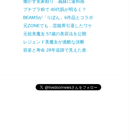
働かず実家頼り…義妹に違和感
プチプラ粉で 40代肌が明るく？
BEAMSが「りぼん」6作品とコラボ
元ZONEでも…芸能界引退したワケ
元祖美魔女 57歳の美容法を公開
レジェンド美魔女が過酷な決断
容姿と寿命 28年追跡で見えた差