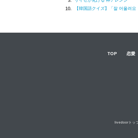
9.
10.
【韓国語クイズ】「잘 어울려요（チャル オウルリョヨ）」の意味は
TOP
恋愛
livedoorトッ