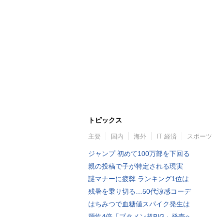
トピックス
主要
国内
海外
IT 経済
スポーツ
ジャンプ 初めて100万部を下回る
親の投稿で子が特定される現実
謎マナーに疲弊 ランキング1位は
残暑を乗り切る…50代涼感コーデ
はちみつで血糖値スパイク発生は
麺約4倍「ブタメン超BIG」発売へ