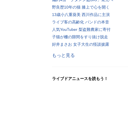
野良歴10年の猫 膝上で心を開く
13歳小八重葵美 西川作品に主演
ライブ客の高齢化 バンドの本音
人気YouTuber 梨盗難農家に寄付
子猫が柵の隙間をすり抜け脱走
好井まさお 女子大生の怪談披露
もっと見る
ライブドアニュースを読もう！