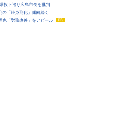
原爆投下巡り広島市長を批判
刑の「終身刑化」傾向続く
竜也「労務改善」をアピール