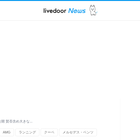
公開 賛否含め大きな…
AMG
ランニング
クーペ
メルセデス・ベンツ