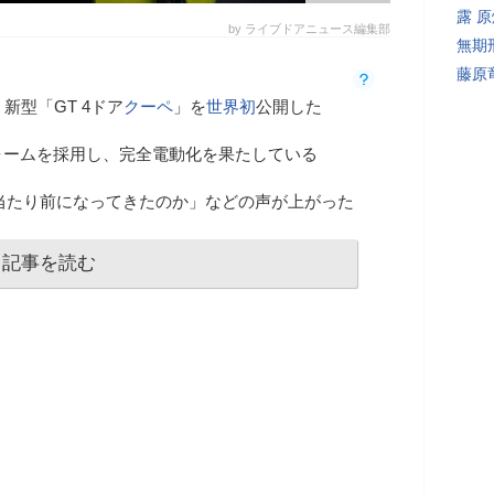
露 
by ライブドアニュース編集部
無期
藤原
、新型「GT 4ドア
クーペ
」を
世界初
公開した
ォームを採用し、完全電動化を果たしている
えが当たり前になってきたのか」などの声が上がった
記事を読む