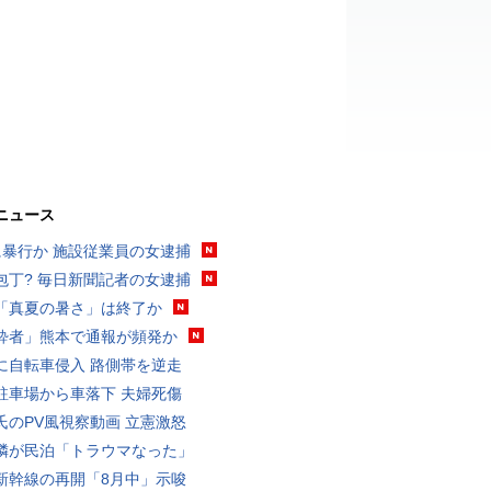
ニュース
に暴行か 施設従業員の女逮捕
包丁? 毎日新聞記者の女逮捕
「真夏の暑さ」は終了か
酔者」熊本で通報が頻発か
に自転車侵入 路側帯を逆走
駐車場から車落下 夫婦死傷
氏のPV風視察動画 立憲激怒
隣が民泊「トラウマなった」
新幹線の再開「8月中」示唆