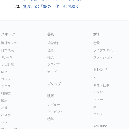
20.
無期刑の「終身刑化」傾向続く
スポーツ
芸能
女子
海外サッカー
芸能総合
恋愛
日本代表
音楽
ライフスタイル
Jリーグ
韓流
ファッション
プロ野球
グラビア
トレンド
MLB
テレビ
本
ゴルフ
ゴシップ
教育・仕事
テニス
からだ
格闘技
映画
マネー
競馬
レビュー
車
相撲
プレゼント
グルメ
バスケ
特集
バレー
YouTube