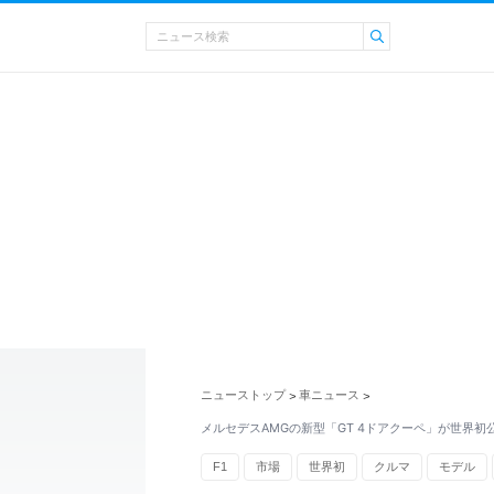
ニューストップ
車ニュース
>
>
メルセデスAMGの新型「GT 4ドアクーペ」が世界初
F1
市場
世界初
クルマ
モデル
スポーツカー