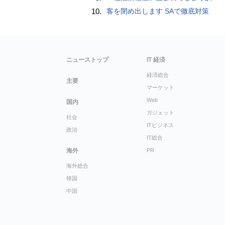
10.
客を閉め出します SAで徹底対策
ニューストップ
IT 経済
経済総合
主要
マーケット
Web
国内
ガジェット
社会
ITビジネス
政治
IT総合
海外
PR
海外総合
韓国
中国