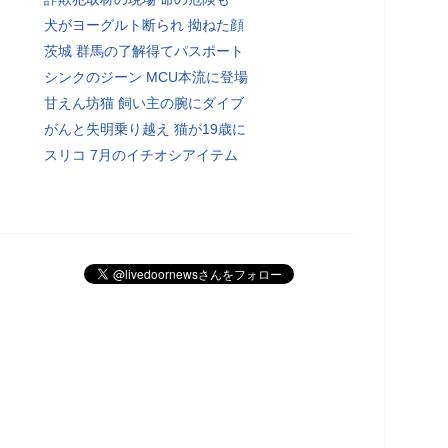
犬がヨーグルト断られ 拗ねた顔
茨城 群馬の了解得てパスポート
シンクのジーン MCU本流に登場
甘えん坊猫 飼い主の腕にダイブ
がんと失明乗り越え 猫が19歳に
スリコ 7月のイチオシアイテム