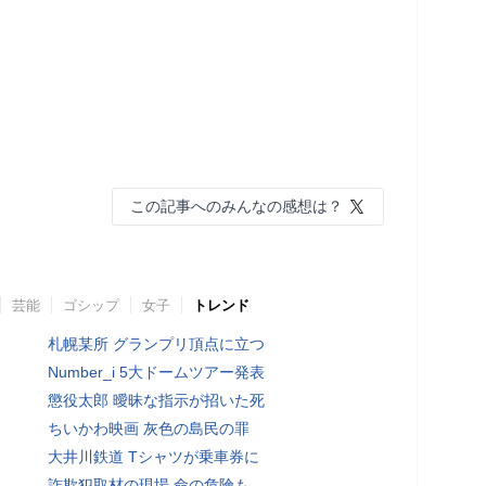
この記事へのみんなの感想は？
芸能
ゴシップ
女子
トレンド
札幌某所 グランプリ頂点に立つ
Number_i 5大ドームツアー発表
懲役太郎 曖昧な指示が招いた死
ちいかわ映画 灰色の島民の罪
大井川鉄道 Tシャツが乗車券に
詐欺犯取材の現場 命の危険も