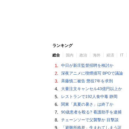
ランキング
総合
国内
政治
海外
経済
IT
1.
中日が新庄監督招聘を検討か
2.
深夜アニメに喫煙描写 BPOで議論
3.
斉藤慎二被告 懲役7年を求刑
4.
大量注文キャンセル43億円以上か
5.
レストランで192人食中毒 静岡
6.
関東「真夏の暑さ」は終了か
7.
90歳患者を殴る? 看護助手を逮捕
8.
チェーンソーで父襲撃か 目撃談
9.
「避難所格差」生まれてしまう訳