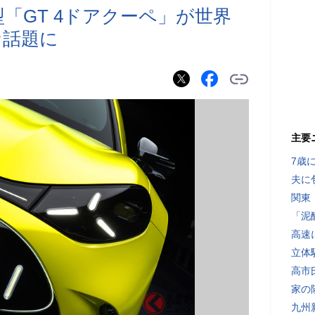
「GT 4ドアクーペ」が世界
な話題に
主要
7歳
夫に
関東
「泥
高速
立体
高市
家の
九州