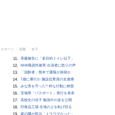
スポーツ
芸能
女子
11.
斉藤被告に「多目的トイレ以下」
12.
NHK職員性被害 出演者に怒りの声
13.
「泥酔者」熊本で通報が頻発か
14.
7歳に暴行か 施設従業員の女逮捕
15.
みな実を守った? 粋な行動に称賛
16.
茨城県「パスポート」発行を発表
17.
高校生の信子 勉強中の姿を公開
18.
印食品工場 生地の上を転げ回る
19.
家の隣が民泊「トラウマなった」