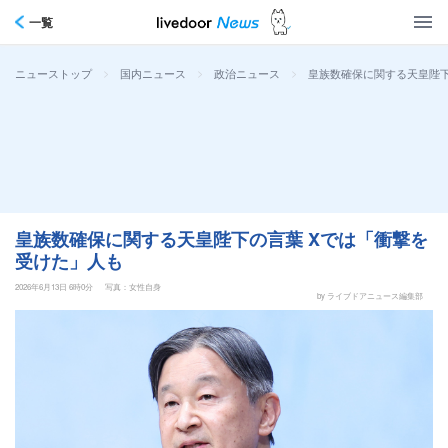
一覧
>
>
>
皇族数確保に関する天皇陛下
ニューストップ
国内ニュース
政治ニュース
皇族数確保に関する天皇陛下の言葉 Xでは「衝撃を
受けた」人も
2026年6月13日 6時0分
写真：女性自身
by ライブドアニュース編集部