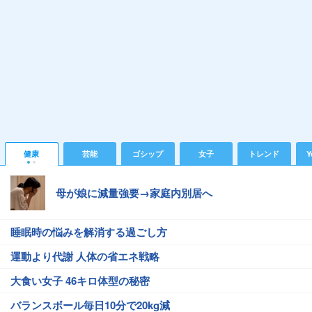
健康
芸能
ゴシップ
女子
トレンド
Y
母が娘に減量強要→家庭内別居へ
睡眠時の悩みを解消する過ごし方
運動より代謝 人体の省エネ戦略
大食い女子 46キロ体型の秘密
バランスボール毎日10分で20kg減