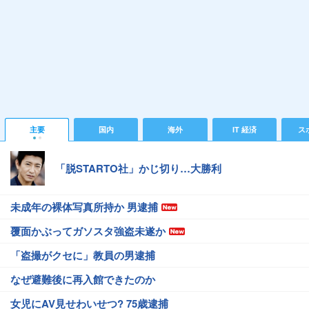
主要
国内
海外
IT 経済
ス
「脱STARTO社」かじ切り…大勝利
未成年の裸体写真所持か 男逮捕
覆面かぶってガソスタ強盗未遂か
「盗撮がクセに」教員の男逮捕
なぜ避難後に再入館できたのか
女児にAV見せわいせつ? 75歳逮捕