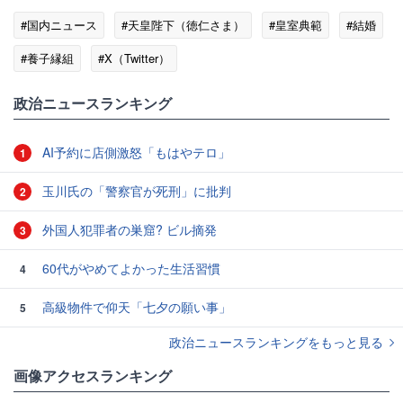
#国内ニュース
#天皇陛下（徳仁さま）
#皇室典範
#結婚
#養子縁組
#X（Twitter）
政治ニュースランキング
AI予約に店側激怒「もはやテロ」
1
玉川氏の「警察官が死刑」に批判
2
外国人犯罪者の巣窟? ビル摘発
3
60代がやめてよかった生活習慣
4
高級物件で仰天「七夕の願い事」
5
政治ニュースランキングをもっと見る
画像アクセスランキング