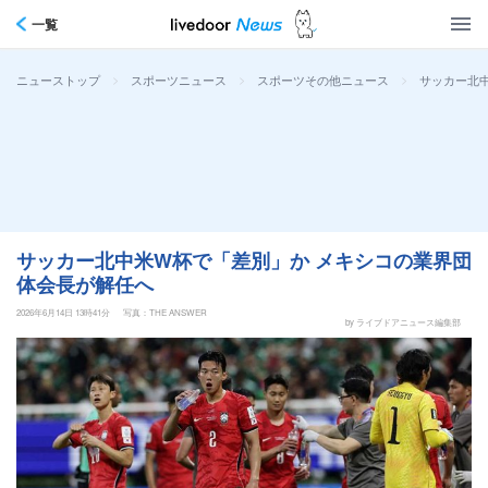
一覧
>
>
>
サッカー北
ニューストップ
スポーツニュース
スポーツその他ニュース
サッカー北中米W杯で「差別」か メキシコの業界団
体会長が解任へ
2026年6月14日 13時41分
写真：THE ANSWER
by ライブドアニュース編集部