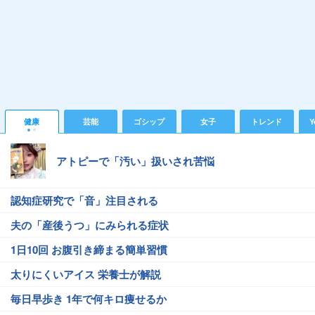
健康
芸能
ゴシップ
女子
トレンド
Y
アトピーで「汚い」扱いされ苦悩
認知症研究で「音」注目される
夫の「産後うつ」にみられる症状
1日10回 お腹引き締まる簡単習慣
太りにくいアイス 栄養士が解説
毎日早歩き 1年で何キロ痩せるか