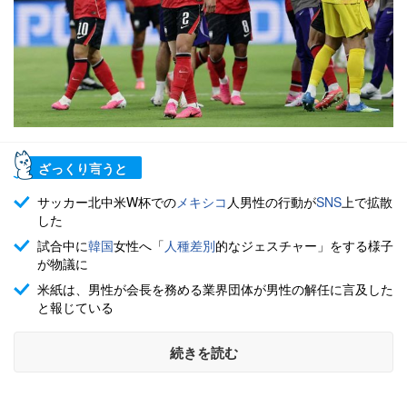
ざっくり言うと
サッカー北中米W杯での
メキシコ
人男性の行動が
SNS
上で拡散
した
試合中に
韓国
女性へ「
人種差別
的なジェスチャー」をする様子
が物議に
米紙は、男性が会長を務める業界団体が男性の解任に言及した
と報じている
続きを読む