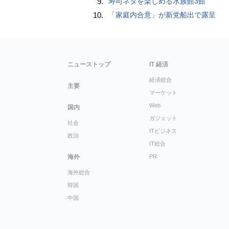
9.
寿司ネタを楽しめる水族館3館
10.
「家庭内合意」が新党船出で露呈
ニューストップ
IT 経済
経済総合
主要
マーケット
Web
国内
ガジェット
社会
ITビジネス
政治
IT総合
海外
PR
海外総合
韓国
中国