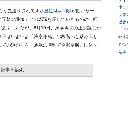
少し
らく先送りされてきた
皇位継承問題
が動いたー
反撃
い喫緊の課題」との認識を示していたものの、紆
板倉
危ぶまれたが、6月10日、衆参両院の正副議長が
「ウ
改正はいよいよ「法案作成」の段階へと踏み出し
鈴木
春奈
までの道のりを「薄氷の勝利で全戦全勝、国体を
副業
記事を読む