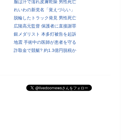
服は汗で濡れ皮膚乾燥 男性死亡
れいわの新党名「覚えづらい」
脱輪したトラック発見 男性死亡
広陵高元監督 保護者に直接謝罪
銀メダリスト 本多灯被告を起訴
地震 手術中の医師が患者を守る
詐取金で競艇? 約1.3億円脱税か