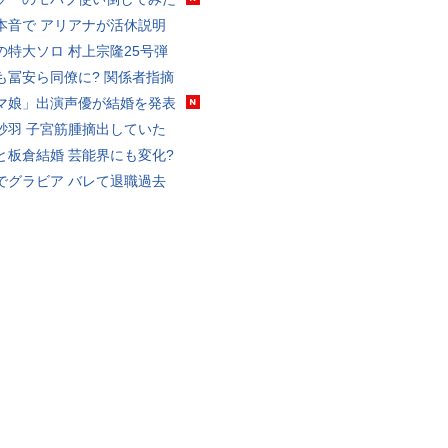
本音で アリアナが活休説明
の特大ソロ 村上宗隆25号弾
も冨安ら同僚に? 関係者指摘
マ娘」出演声優が結婚を発表
砂羽 子宮筋腫摘出していた
と板倉結婚 芸能界にも変化?
でグラビア バレて退職過去