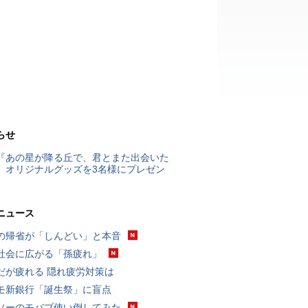
らせ
『あの星が降る丘で、君とまた出会いた
』オリジナルグッズを3名様にプレゼン
ニュース
の帰省が「しんどい」と本音
社会に広がる「孫疲れ」
だが疲れる 隠れ疲労対策は
モ新銀行「誕生祭」に盲点
ソーのモバブ使い倒してみた