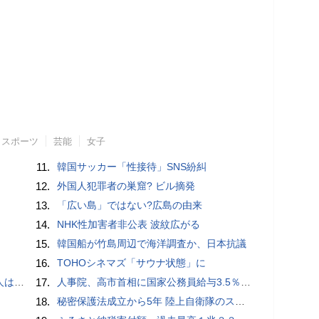
スポーツ
芸能
女子
11.
韓国サッカー「性接待」SNS紛糾
12.
外国人犯罪者の巣窟? ビル摘発
13.
「広い島」ではない?広島の由来
14.
NHK性加害者非公表 波紋広がる
15.
韓国船が竹島周辺で海洋調査か、日本抗議
16.
TOHOシネマズ「サウナ状態」に
適菜収）
17.
人事院、高市首相に国家公務員給与3.5％超の大幅ベースアップを勧告
18.
秘密保護法成立から5年 陸上自衛隊のスパイ組織「別班」暴いたベテラン記者が警鐘 - BLOGOS編集部