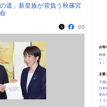
の道」新皇族が背負う秋篠宮
命
お知
映画
い。
ト！
主要
子孫
日本
休み
ドコ
ダイ