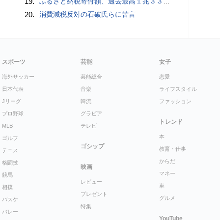
19.
ふるさと納税寄付額、過去最高１兆３３１４億円…住民税控除額最大は横浜市の３７３億円
20.
消費減税反対の石破氏らに苦言
スポーツ
芸能
女子
海外サッカー
芸能総合
恋愛
日本代表
音楽
ライフスタイル
Jリーグ
韓流
ファッション
プロ野球
グラビア
トレンド
MLB
テレビ
本
ゴルフ
ゴシップ
教育・仕事
テニス
からだ
格闘技
映画
マネー
競馬
レビュー
車
相撲
プレゼント
グルメ
バスケ
特集
バレー
YouTube