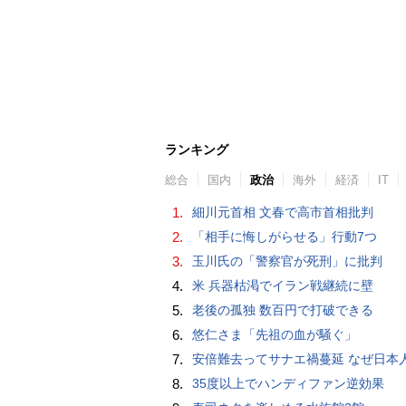
ランキング
総合
国内
政治
海外
経済
IT
1.
細川元首相 文春で高市首相批判
2.
「相手に悔しがらせる」行動7つ
3.
玉川氏の「警察官が死刑」に批判
4.
米 兵器枯渇でイラン戦継続に壁
5.
老後の孤独 数百円で打破できる
6.
悠仁さま「先祖の血が騒ぐ」
7.
安倍難去ってサナエ禍蔓延 なぜ日本人は妙ちくりんな女に騙されてしまったのか（
8.
35度以上でハンディファン逆効果