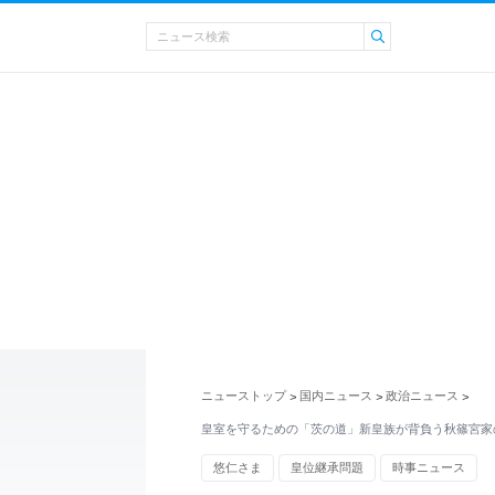
ニューストップ
国内ニュース
政治ニュース
>
>
>
皇室を守るための「茨の道」新皇族が背負う秋篠宮家
悠仁さま
皇位継承問題
時事ニュース