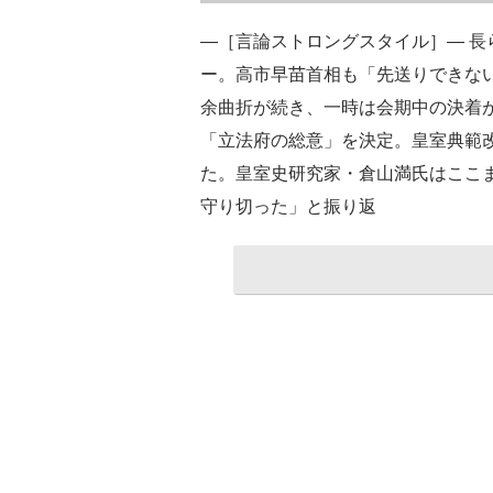
―［言論ストロングスタイル］― 長
ー。高市早苗首相も「先送りできな
余曲折が続き、一時は会期中の決着が
「立法府の総意」を決定。皇室典範
た。皇室史研究家・倉山満氏はここ
守り切った」と振り返