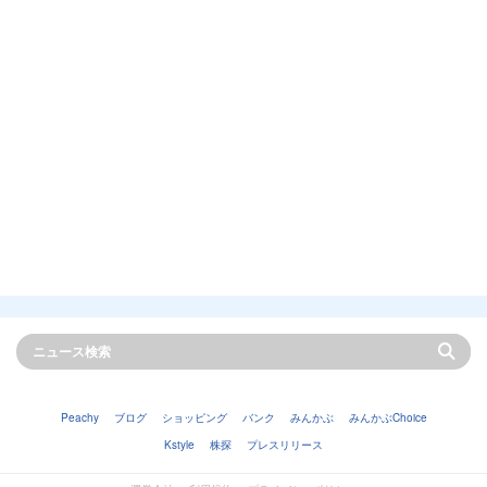
Peachy
ブログ
ショッピング
バンク
みんかぶ
みんかぶChoice
Kstyle
株探
プレスリリース