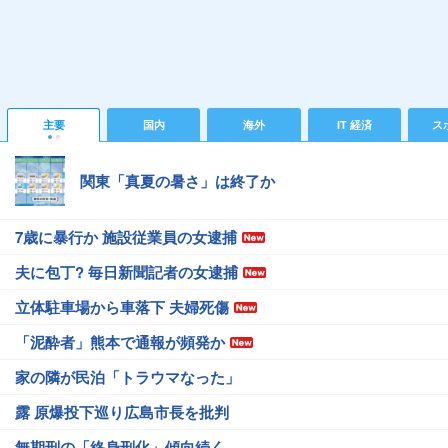
主要
国内
海外
IT 経済
ス
関東「真夏の暑さ」は終了か
7歳に暴行か 施設従業員の女逮捕
夫に包丁? 毎日新聞記者の女逮捕
立体駐車場から車落下 夫婦死傷
「泥酔者」熊本で通報が頻発か
家の隣が民泊「トラウマなった」
露 原爆投下巡り広島市長を批判
無期刑の「終身刑化」傾向続く