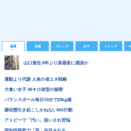
健康
芸能
ゴシップ
女子
トレンド
Y
山口達也 8年ぶり楽器姿に感涙か
運動より代謝 人体の省エネ戦略
大食い女子 46キロ体型の秘密
バランスボール毎日10分で20kg減
躁状態引き起こしかねないNG行動
アトピーで「汚い」扱いされ苦悩
認知症研究で「音」注目される