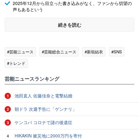
2025年12月から目立った書き込みがなく、ファンから切望の
声もあるという
続きを読む
#芸能ニュース
#芸能総合ニュース
#新垣結衣
#SNS
#トレンド
芸能ニュースランキング
池田直人 佐藤佳奈と電撃結婚
1
朝ドラ 次週予告に「ゲンナリ」
2
ケンコバ コロナで謎の後遺症
3
HIKAKIN 被災地に2000万円を寄付
4