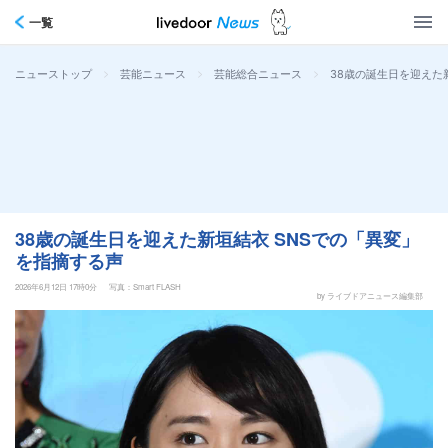
一覧
>
>
>
38歳の誕生日を迎えた
ニューストップ
芸能ニュース
芸能総合ニュース
38歳の誕生日を迎えた新垣結衣 SNSでの「異変」
を指摘する声
2026年6月12日 17時0分
写真：Smart FLASH
by ライブドアニュース編集部