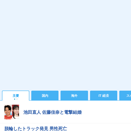
主要
国内
海外
IT 経済
ス
池田直人 佐藤佳奈と電撃結婚
脱輪したトラック発見 男性死亡