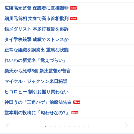
広陵高元監督 保護者に直接謝罪
細川元首相 文春で高市首相批判
銀メダリスト 本多灯被告を起訴
タイ学校銃撃 成績でストレスか
正常な組織を誤摘出 重篤な状態
れいわの新党名「覚えづらい」
楽天から死球5個 新庄監督が苦言
マイケル・ジャクソン来日秘話
ヒコロヒー 割引お握り買わない
神田うの「三角ハゲ」治療法告白
堂本剛の投稿に「匂わせなの?」