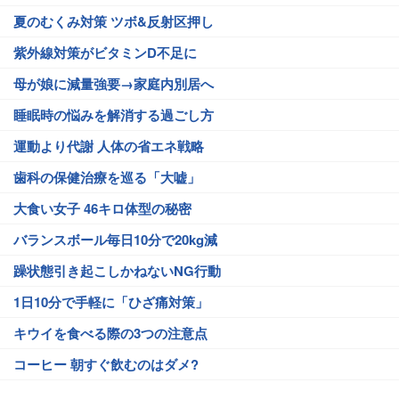
夏のむくみ対策 ツボ&反射区押し
紫外線対策がビタミンD不足に
母が娘に減量強要→家庭内別居へ
睡眠時の悩みを解消する過ごし方
運動より代謝 人体の省エネ戦略
歯科の保健治療を巡る「大嘘」
大食い女子 46キロ体型の秘密
バランスボール毎日10分で20kg減
躁状態引き起こしかねないNG行動
1日10分で手軽に「ひざ痛対策」
キウイを食べる際の3つの注意点
コーヒー 朝すぐ飲むのはダメ?