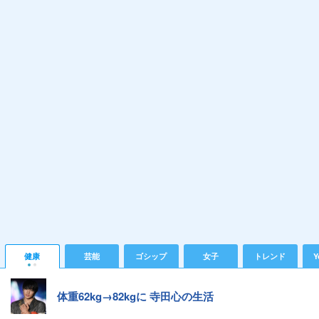
健康
芸能
ゴシップ
女子
トレンド
Y
体重62kg→82kgに 寺田心の生活