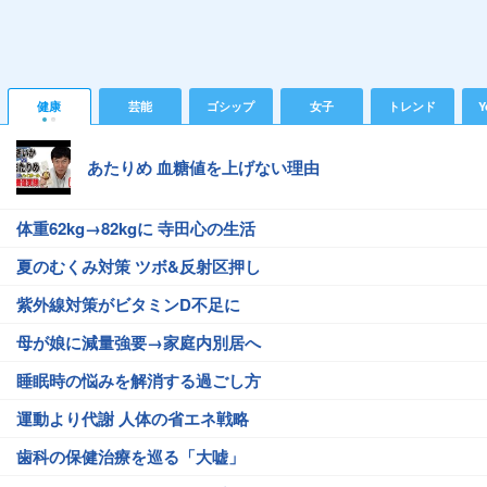
健康
芸能
ゴシップ
女子
トレンド
Y
あたりめ 血糖値を上げない理由
体重62kg→82kgに 寺田心の生活
夏のむくみ対策 ツボ&反射区押し
紫外線対策がビタミンD不足に
母が娘に減量強要→家庭内別居へ
睡眠時の悩みを解消する過ごし方
運動より代謝 人体の省エネ戦略
歯科の保健治療を巡る「大嘘」