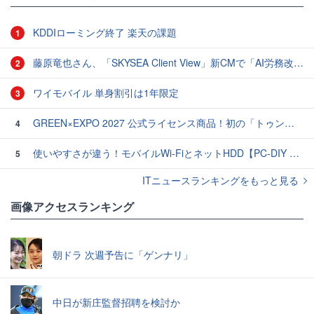
KDDIローミング終了 楽天の課題
1
藤原竜也さん、「SKYSEA Client View」新CMで「AI労務改善」をアピール 働き方をAIが分析したら「すぐに休んで」と言われる？
2
ワイモバイル 単身割引は1年限定
3
GREEN×EXPO 2027 公式ライセンス商品！初の「トゥンクトゥンク」公式LINEスタンプ、販売開始
4
使いやすさが違う！モバイルWi-FiとネットHDD【PC-DIY 秋の陣】
5
ITニュースランキングをもっと見る
画像アクセスランキング
朝ドラ 次週予告に「ゲンナリ」
中日が新庄監督招聘を検討か