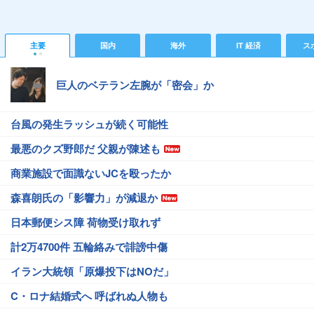
主要
国内
海外
IT 経済
ス
巨人のベテラン左腕が「密会」か
台風の発生ラッシュが続く可能性
最悪のクズ野郎だ 父親が陳述も
商業施設で面識ないJCを殴ったか
森喜朗氏の「影響力」が減退か
日本郵便シス障 荷物受け取れず
計2万4700件 五輪絡みで誹謗中傷
イラン大統領「原爆投下はNOだ」
C・ロナ結婚式へ 呼ばれぬ人物も